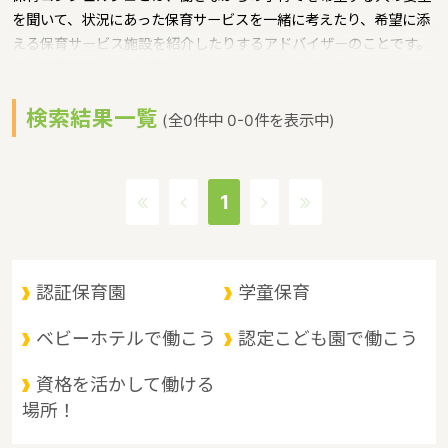
を聞いて、状況にあった保育サービスを一緒に考えたり、希望に添
える保育サービス施設を紹介したりするアドバイザーのことです。
また情報不足による保育のミスマッチを防ぐ目的もあります。広島
県では、各市町に保育コンシェルジュを配置というような保育に関
検索結果一覧
する取り組みを行っています。 広島県の政令指定都市は広島市、人
(全0件中 0-0件を表示中)
口は2832035人（2017/5/1現在）です。広島県内には、保育所や
保育施設が536施設あり、保育士求人倍率が3.8となっています。
（2017年10月現在）広島県の市町村は23。広島県の家賃相場：
1
6.4万円（2017年10月賃貸住宅 D-room調べ） 広島県は、原爆ド
ームと厳島神社の２つの世界文化遺産をもつ。観光名所として人気
が高い。広島風お好み焼きや、カキ、もみじ饅頭といった名産もあ
り、観光地としても魅力的な都市であるというような特徴があるエ
認証保育園
学童保育
リアです。
ベビーホテルで働こう
認定こども園で働こう
資格を活かして働ける
場所！