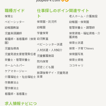
職種ガイド
仕事探しのポイン
関連サイト
ト
保育士
老人ホーム・介護施設
保育園・託児所
ベビーシッター
幼稚園・保育園
幼稚園
幼稚園教諭
管理栄養士・調理師
学童保育
児童英語講師
保育資格・福祉資格・介
護資格
幼児教室
看護師・准看護師（保育
園）
保育士派遣
ベビーシッター派遣
児童指導員
保育・子育てNews
人材派遣・人材紹介
児童発達支援管理責任者
保育園写真
児童養護施設
栄養士・管理栄養士
保育士資格
院内保育
ホームヘルパー
ココキャリ
認定こども園
ケアマネージャー
放課後等デイ・児童発達
支援
介護福祉士・社会福祉士
作業療法士
理学療法士
看護師・准看護士
求人情報ナビにつ