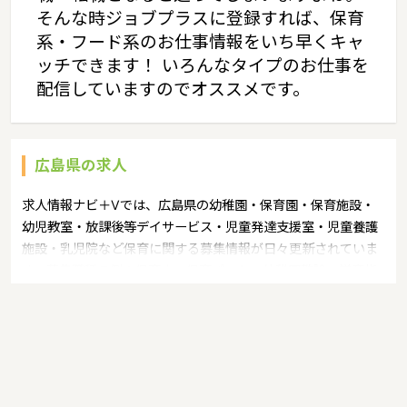
そんな時ジョブプラスに登録すれば、保育
系・フード系のお仕事情報をいち早くキャ
ッチできます！ いろんなタイプのお仕事を
配信していますのでオススメです。
広島県の求人
求人情報ナビ＋Vでは、広島県の幼稚園・保育園・保育施設・
幼児教室・放課後等デイサービス・児童発達支援室・児童養護
施設・乳児院など保育に関する募集情報が日々更新されていま
す。募集職種の例：保育士・保育パート・幼稚園教諭・学童指
導員・ベビーシッター・児童指導員・児童発達管理責任者・療
育スタッフ・社会福祉士・臨床心理士・看護師・栄養士・調理
師・調理員など