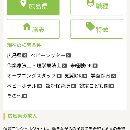


広島県
職種


施設
特徴
現在の検索条件
広島県
ベビーシッター
作業療法士・理学療法士
未経験OK
オープニングスタッフ
短期OK
学童保育
ベビーホテル
認証保育所
認定こども園
その他
広島県の求人
保育コンシェルジュとは、働きながらの子育てを希望する人の要望