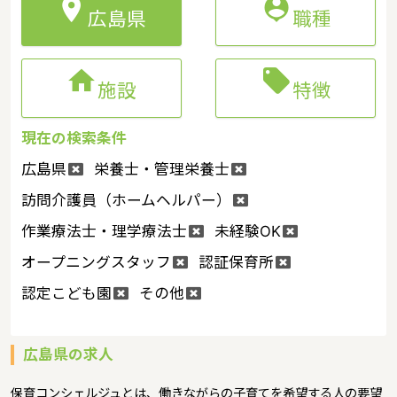


広島県
職種


施設
特徴
現在の検索条件
広島県
栄養士・管理栄養士
訪問介護員（ホームヘルパー）
作業療法士・理学療法士
未経験OK
オープニングスタッフ
認証保育所
認定こども園
その他
広島県の求人
保育コンシェルジュとは、働きながらの子育てを希望する人の要望