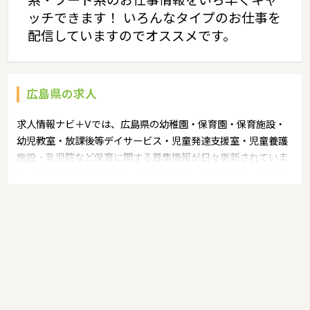
系・フード系のお仕事情報をいち早くキャ
ッチできます！ いろんなタイプのお仕事を
配信していますのでオススメです。
広島県の求人
求人情報ナビ＋Vでは、広島県の幼稚園・保育園・保育施設・
幼児教室・放課後等デイサービス・児童発達支援室・児童養護
施設・乳児院など保育に関する募集情報が日々更新されていま
す。募集職種の例：保育士・保育パート・幼稚園教諭・学童指
導員・ベビーシッター・児童指導員・児童発達管理責任者・療
育スタッフ・社会福祉士・臨床心理士・看護師・栄養士・調理
師・調理員など