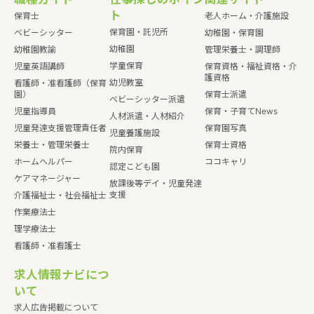
ト
保育士
老人ホーム・介護施設
保育園・託児所
ベビーシッター
幼稚園・保育園
幼稚園
幼稚園教諭
管理栄養士・調理師
学童保育
児童英語講師
保育資格・福祉資格・介
護資格
幼児教室
看護師・准看護師（保育
園）
保育士派遣
ベビーシッター派遣
児童指導員
保育・子育てNews
人材派遣・人材紹介
児童発達支援管理責任者
保育園写真
児童養護施設
栄養士・管理栄養士
保育士資格
院内保育
ホームヘルパー
ココキャリ
認定こども園
ケアマネージャー
放課後等デイ・児童発達
支援
介護福祉士・社会福祉士
作業療法士
理学療法士
看護師・准看護士
求人情報ナビにつ
いて
求人広告掲載について