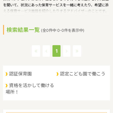
を聞いて、状況にあった保育サービスを一緒に考えたり、希望に添
える保育サービス施設を紹介したりするアドバイザーのことです。
また情報不足による保育のミスマッチを防ぐ目的もあります。広島
県では、各市町に保育コンシェルジュを配置というような保育に関
検索結果一覧
する取り組みを行っています。 広島県の政令指定都市は広島市、人
(全0件中 0-0件を表示中)
口は2832035人（2017/5/1現在）です。広島県内には、保育所や
保育施設が536施設あり、保育士求人倍率が3.8となっています。
（2017年10月現在）広島県の市町村は23。広島県の家賃相場：
1
6.4万円（2017年10月賃貸住宅 D-room調べ） 広島県は、原爆ド
ームと厳島神社の２つの世界文化遺産をもつ。観光名所として人気
が高い。広島風お好み焼きや、カキ、もみじ饅頭といった名産もあ
り、観光地としても魅力的な都市であるというような特徴があるエ
認証保育園
認定こども園で働こう
リアです。
資格を活かして働ける
場所！