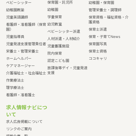
保育園・託児所
ベビーシッター
幼稚園・保育園
幼稚園
幼稚園教諭
管理栄養士・調理師
学童保育
児童英語講師
保育資格・福祉資格・介
護資格
幼児教室
看護師・准看護師（保育
園）
保育士派遣
ベビーシッター派遣
児童指導員
保育・子育てNews
人材派遣・人材紹介
児童発達支援管理責任者
保育園写真
児童養護施設
栄養士・管理栄養士
保育士資格
院内保育
ホームヘルパー
ココキャリ
認定こども園
ケアマネージャー
放課後等デイ・児童発達
支援
介護福祉士・社会福祉士
作業療法士
理学療法士
看護師・准看護士
求人情報ナビにつ
いて
求人広告掲載について
リンクのご案内