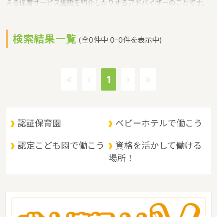
える保育サービス施設を紹介したりするアドバイザーのことです。
また情報不足による保育のミスマッチを防ぐ目的もあります。広島
県では、各市町に保育コンシェルジュを配置というような保育に関
検索結果一覧
する取り組みを行っています。 広島県の政令指定都市は広島市、人
(全0件中 0-0件を表示中)
口は2832035人（2017/5/1現在）です。広島県内には、保育所や
保育施設が536施設あり、保育士求人倍率が3.8となっています。
（2017年10月現在）広島県の市町村は23。広島県の家賃相場：
1
6.4万円（2017年10月賃貸住宅 D-room調べ） 広島県は、原爆ド
ームと厳島神社の２つの世界文化遺産をもつ。観光名所として人気
が高い。広島風お好み焼きや、カキ、もみじ饅頭といった名産もあ
り、観光地としても魅力的な都市であるというような特徴があるエ
認証保育園
ベビーホテルで働こう
リアです。
認定こども園で働こう
資格を活かして働ける
場所！