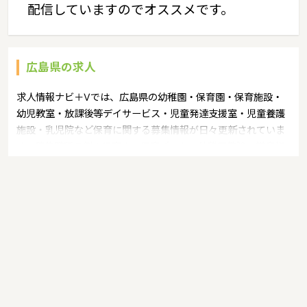
配信していますのでオススメです。
広島県の求人
求人情報ナビ＋Vでは、広島県の幼稚園・保育園・保育施設・
幼児教室・放課後等デイサービス・児童発達支援室・児童養護
施設・乳児院など保育に関する募集情報が日々更新されていま
す。募集職種の例：保育士・保育パート・幼稚園教諭・学童指
導員・ベビーシッター・児童指導員・児童発達管理責任者・療
育スタッフ・社会福祉士・臨床心理士・看護師・栄養士・調理
師・調理員など