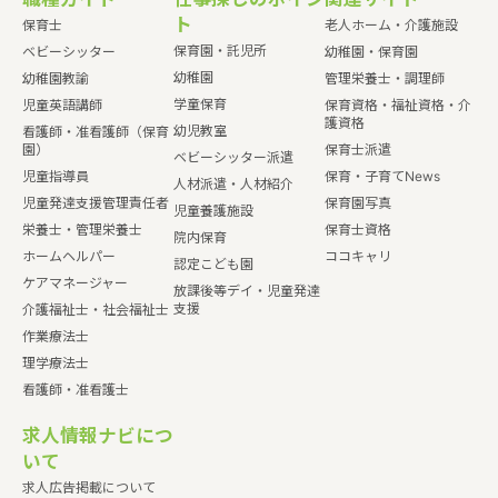
ト
保育士
老人ホーム・介護施設
保育園・託児所
ベビーシッター
幼稚園・保育園
幼稚園
幼稚園教諭
管理栄養士・調理師
学童保育
児童英語講師
保育資格・福祉資格・介
護資格
幼児教室
看護師・准看護師（保育
園）
保育士派遣
ベビーシッター派遣
児童指導員
保育・子育てNews
人材派遣・人材紹介
児童発達支援管理責任者
保育園写真
児童養護施設
栄養士・管理栄養士
保育士資格
院内保育
ホームヘルパー
ココキャリ
認定こども園
ケアマネージャー
放課後等デイ・児童発達
支援
介護福祉士・社会福祉士
作業療法士
理学療法士
看護師・准看護士
求人情報ナビにつ
いて
求人広告掲載について