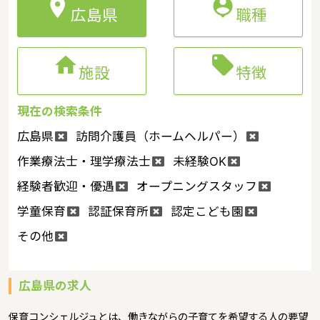


広島県
職種


施設
特徴
現在の検索条件
広島県
訪問介護員（ホームヘルパー）
作業療法士・理学療法士
未経験OK
経験者歓迎・優遇
オープニングスタッフ
学童保育
認証保育所
認定こども園
その他
広島県の求人
保育コンシェルジュとは、働きながらの子育てを希望する人の要望