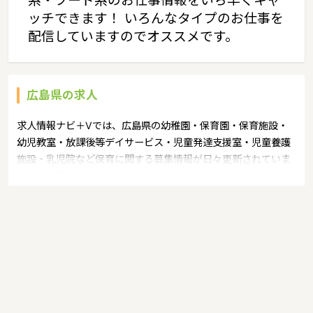
系・フード系のお仕事情報をいち早くキャ
ッチできます！ いろんなタイプのお仕事を
配信していますのでオススメです。
広島県の求人
求人情報ナビ＋Vでは、広島県の幼稚園・保育園・保育施設・
幼児教室・放課後等デイサービス・児童発達支援室・児童養護
施設・乳児院など保育に関する募集情報が日々更新されていま
す。募集職種の例：保育士・保育パート・幼稚園教諭・学童指
導員・ベビーシッター・児童指導員・児童発達管理責任者・療
育スタッフ・社会福祉士・臨床心理士・看護師・栄養士・調理
師・調理員など