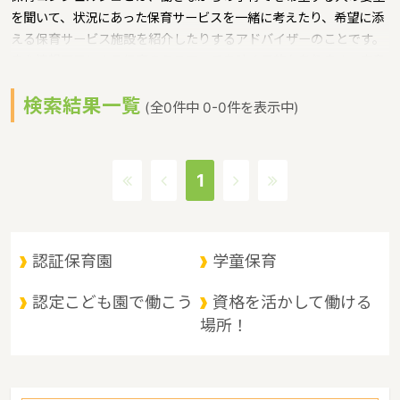
を聞いて、状況にあった保育サービスを一緒に考えたり、希望に添
える保育サービス施設を紹介したりするアドバイザーのことです。
また情報不足による保育のミスマッチを防ぐ目的もあります。広島
県では、各市町に保育コンシェルジュを配置というような保育に関
検索結果一覧
する取り組みを行っています。 広島県の政令指定都市は広島市、人
(全0件中 0-0件を表示中)
口は2832035人（2017/5/1現在）です。広島県内には、保育所や
保育施設が536施設あり、保育士求人倍率が3.8となっています。
（2017年10月現在）広島県の市町村は23。広島県の家賃相場：
1
6.4万円（2017年10月賃貸住宅 D-room調べ） 広島県は、原爆ド
ームと厳島神社の２つの世界文化遺産をもつ。観光名所として人気
が高い。広島風お好み焼きや、カキ、もみじ饅頭といった名産もあ
り、観光地としても魅力的な都市であるというような特徴があるエ
認証保育園
学童保育
リアです。
認定こども園で働こう
資格を活かして働ける
場所！