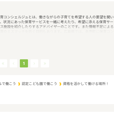
育コンシェルジュとは、働きながらの子育てを希望する人の要望を聞い
、状況にあった保育サービスを一緒に考えたり、希望に添える保育サー
ス施設を紹介したりするアドバイザーのことです。また情報不足による
育のミスマッチを防ぐ目的もあります。広島県では、各市町に保育コン
ェルジュを配置というような保育に関する取り組みを行っています。 
県の政令指定都市は広島市、人口は2832035人（2017/5/1現在）です
島県内には、保育所や保育施設が536施設あり、保育士求人倍率が3.8
っています。（2017年10月現在）広島県の市町村は23。広島県の家賃
：6.4万円（2017年10月賃貸住宅 D-room調べ） 広島県は、原爆ドー
厳島神社の２つの世界文化遺産をもつ。観光名所として人気が高い。広
1
風お好み焼きや、カキ、もみじ饅頭といった名産もあり、観光地として
力的な都市であるというような特徴があるエリアです。
ルで働こう
認定こども園で働こう
資格を活かして働ける場所！