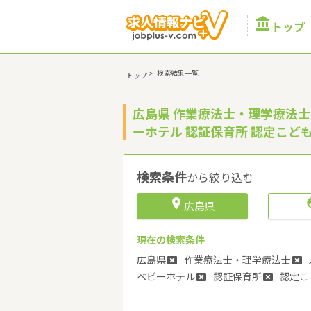

トップ
>
検索結果一覧
トップ
広島県 作業療法士・理学療法士 
ーホテル 認証保育所 認定こど
検索条件
から絞り込む

広島県
現在の検索条件
広島県
作業療法士・理学療法士
ベビーホテル
認証保育所
認定こ