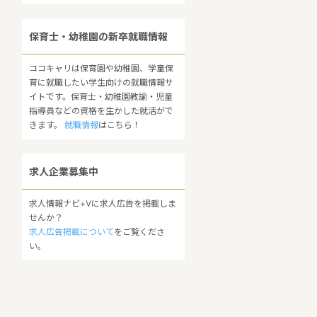
保育士・幼稚園の新卒就職情報
ココキャリは保育園や幼稚園、学童保
育に就職したい学生向けの就職情報サ
イトです。保育士・幼稚園教諭・児童
指導員などの資格を生かした就活がで
きます。
就職情報
はこちら！
求人企業募集中
求人情報ナビ+Vに求人広告を掲載しま
せんか？
求人広告掲載について
をご覧くださ
い。