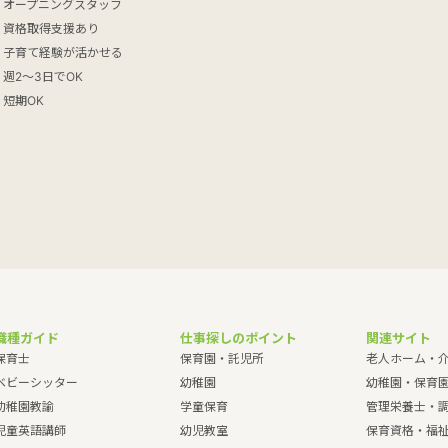
オープニングスタッフ
資格取得支援あり
子育て経験が活かせる
週2～3日でOK
短期OK
職種ガイド
仕事探しのポイント
関連サイト
保育士
保育園・託児所
老人ホーム・
ベビーシッター
幼稚園
幼稚園・保育
幼稚園教諭
学童保育
管理栄養士・
児童英語講師
幼児教室
保育資格・福