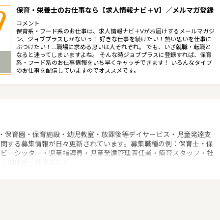
保育・栄養士のお仕事なら【求人情報ナビ＋V】／メルマガ登録
コメント
保育系・フード系のお仕事は、求人情報ナビ＋Vがお届けするメールマガジ
ン、ジョブプラスしかないっ！ 好きな仕事を続けたい！熱い思いを仕事に
ぶつけたい！…職場に求める思いは人それぞれ。 でも、いざ就職・転職と
なると迷ってしまいますよね。 そんな時ジョブプラスに登録すれば、保育
系・フード系のお仕事情報をいち早くキャッチできます！ いろんなタイプ
のお仕事を配信していますのでオススメです。
・保育園・保育施設・幼児教室・放課後等デイサービス・児童発達支
に関する募集情報が日々更新されています。募集職種の例：保育士・保
ベビーシッター・児童指導員・児童発達管理責任者・療育スタッフ・社
士・調理師・調理員など