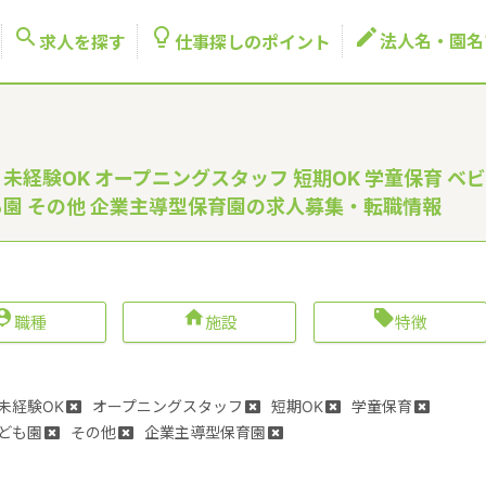



法人名・園名
求人を探す
仕事探しのポイント
未経験OK オープニングスタッフ 短期OK 学童保育 ベビ
も園 その他 企業主導型保育園の求人募集・転職情報



職種
施設
特徴
未経験OK
オープニングスタッフ
短期OK
学童保育
ども園
その他
企業主導型保育園