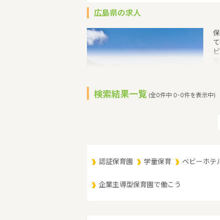
広島県の求人
保
て
ビ
保
シ
島
広
検索結果一覧
(全0件中 0-0件を表示中)
な
場
と
島
魅
認証保育園
学童保育
ベビーホテ
企業主導型保育園で働こう