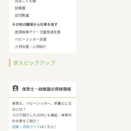
認定こども園
幼稚園
幼児教室
その他の職場から仕事を探す
放課後等デイ・児童発達支援
ベビーシッター派遣
人材派遣・人材紹介
求人ピックアップ

保育士・幼稚園の資格情報
保育士、ベビーシッター、栄養士にな
るには？
ココで紹介した以外にも福祉・保育の
お仕事をご紹介！
就職・資格ガイド
はこちら！