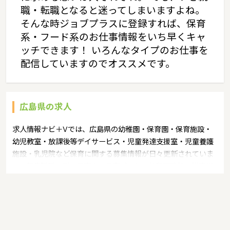
職・転職となると迷ってしまいますよね。
そんな時ジョブプラスに登録すれば、保育
系・フード系のお仕事情報をいち早くキャ
ッチできます！ いろんなタイプのお仕事を
配信していますのでオススメです。
広島県の求人
求人情報ナビ＋Vでは、広島県の幼稚園・保育園・保育施設・
幼児教室・放課後等デイサービス・児童発達支援室・児童養護
施設・乳児院など保育に関する募集情報が日々更新されていま
す。募集職種の例：保育士・保育パート・幼稚園教諭・学童指
導員・ベビーシッター・児童指導員・児童発達管理責任者・療
育スタッフ・社会福祉士・臨床心理士・看護師・栄養士・調理
師・調理員など