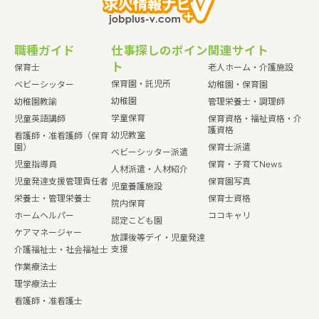
職種ガイド
仕事探しのポイン
関連サイト
ト
保育士
老人ホーム・介護施設
保育園・託児所
ベビーシッター
幼稚園・保育園
幼稚園
幼稚園教諭
管理栄養士・調理師
学童保育
児童英語講師
保育資格・福祉資格・介
護資格
幼児教室
看護師・准看護師（保育
園）
保育士派遣
ベビーシッター派遣
児童指導員
保育・子育てNews
人材派遣・人材紹介
児童発達支援管理責任者
保育園写真
児童養護施設
栄養士・管理栄養士
保育士資格
院内保育
ホームヘルパー
ココキャリ
認定こども園
ケアマネージャー
放課後等デイ・児童発達
支援
介護福祉士・社会福祉士
作業療法士
理学療法士
看護師・准看護士