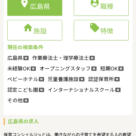


広島県
職種


施設
特徴
現在の検索条件
広島県
作業療法士・理学療法士
未経験OK
オープニングスタッフ
短期OK
ベビーホテル
児童養護施設
認証保育所
認定こども園
インターナショナルスクール
その他
広島県の求人
保育コンシェルジュとは、働きながらの子育てを希望する人の要望