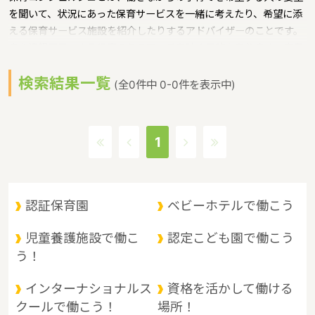
を聞いて、状況にあった保育サービスを一緒に考えたり、希望に添
える保育サービス施設を紹介したりするアドバイザーのことです。
また情報不足による保育のミスマッチを防ぐ目的もあります。広島
県では、各市町に保育コンシェルジュを配置というような保育に関
検索結果一覧
する取り組みを行っています。 広島県の政令指定都市は広島市、人
(全0件中 0-0件を表示中)
口は2832035人（2017/5/1現在）です。広島県内には、保育所や
保育施設が536施設あり、保育士求人倍率が3.8となっています。
（2017年10月現在）広島県の市町村は23。広島県の家賃相場：
1
6.4万円（2017年10月賃貸住宅 D-room調べ） 広島県は、原爆ド
ームと厳島神社の２つの世界文化遺産をもつ。観光名所として人気
が高い。広島風お好み焼きや、カキ、もみじ饅頭といった名産もあ
り、観光地としても魅力的な都市であるというような特徴があるエ
認証保育園
ベビーホテルで働こう
リアです。
児童養護施設で働こ
認定こども園で働こう
う！
インターナショナルス
資格を活かして働ける
クールで働こう！
場所！