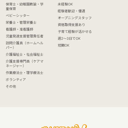
保育士・幼稚園教諭・学
未経験OK
童保育
経験者歓迎・優遇
ベビーシッター
オープニングスタッフ
栄養士・管理栄養士
資格取得支援あり
看護師・准看護師
子育て経験が活かせる
児童発達支援管理責任者
週2～3日でOK
訪問介護員（ホームヘル
短期OK
パー）
介護福祉士・社会福祉士
介護支援専門員（ケアマ
ネージャー）
作業療法士・理学療法士
ボランティア
その他