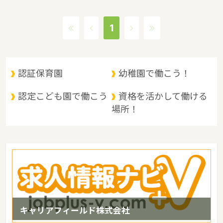
保育施設が536施設あり、保育士求人倍率が3.8となっています。
（2017年10月現在）広島県の市町村は23。広島県の家賃相場：
1
6.4万円（2017年10月賃貸住宅 D-room調べ） 広島県は、原爆ド
ームと厳島神社の２つの世界文化遺産をもつ。観光名所として人気
が高い。広島風お好み焼きや、カキ、もみじ饅頭といった名産もあ
り、観光地としても魅力的な都市であるというような特徴があるエ
認証保育園
幼稚園で働こう！
リアです。
認定こども園で働こう
資格を活かして働ける
場所！
キャリアフィールド株式会社