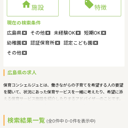


施設
特徴
現在の検索条件
広島県
その他
未経験OK
短期OK
幼稚園
認証保育所
認定こども園
その他
広島県の求人
保育コンシェルジュとは、働きながらの子育てを希望する人の要望
を聞いて、状況にあった保育サービスを一緒に考えたり、希望に添
える保育サービス施設を紹介したりするアドバイザーのことです。
また情報不足による保育のミスマッチを防ぐ目的もあります。広島
県では、各市町に保育コンシェルジュを配置というような保育に関
検索結果一覧
する取り組みを行っています。 広島県の政令指定都市は広島市、人
(全0件中 0-0件を表示中)
口は2832035人（2017/5/1現在）です。広島県内には、保育所や