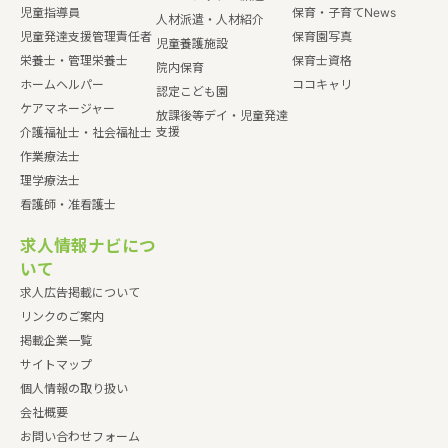
児童指導員
保育・子育てNews
人材派遣・人材紹介
児童発達支援管理責任者
保育園写真
児童養護施設
栄養士・管理栄養士
保育士資格
院内保育
ホームヘルパー
ココキャリ
認定こども園
ケアマネージャー
放課後等デイ・児童発達
支援
介護福祉士・社会福祉士
作業療法士
理学療法士
看護師・准看護士
求人情報ナビにつ
いて
求人広告掲載について
リンクのご案内
掲載企業一覧
サイトマップ
個人情報の取り扱い
会社概要
お問い合わせフォーム