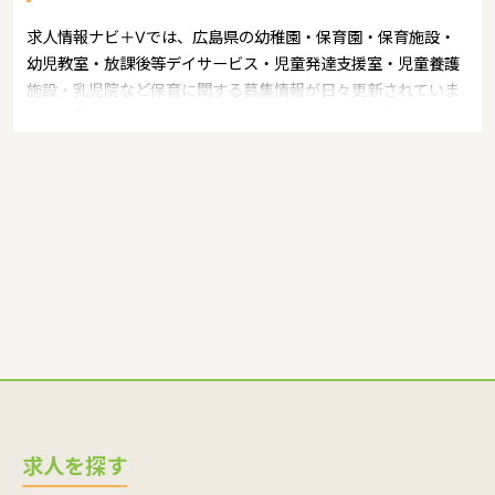
求人情報ナビ＋Vでは、広島県の幼稚園・保育園・保育施設・
幼児教室・放課後等デイサービス・児童発達支援室・児童養護
施設・乳児院など保育に関する募集情報が日々更新されていま
す。募集職種の例：保育士・保育パート・幼稚園教諭・学童指
導員・ベビーシッター・児童指導員・児童発達管理責任者・療
育スタッフ・社会福祉士・臨床心理士・看護師・栄養士・調理
師・調理員など
求人を探す