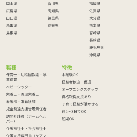
岡山県
香川県
福岡県
広島県
高知県
佐賀県
山口県
徳島県
大分県
鳥取県
愛媛県
熊本県
島根県
宮崎県
長崎県
鹿児島県
沖縄県
職種
特徴
保育士・幼稚園教諭・学
未経験OK
童保育
経験者歓迎・優遇
ベビーシッター
オープニングスタッフ
栄養士・管理栄養士
資格取得支援あり
看護師・准看護師
子育て経験が活かせる
児童発達支援管理責任者
週2～3日でOK
訪問介護員（ホームヘル
短期OK
パー）
介護福祉士・社会福祉士
介護支援専門員（ケアマ