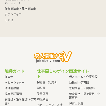
ネージャー）
作業療法士・理学療法士
ボランティア
その他
職種ガイド
仕事探しのポイン
関連サイト
ト
保育士
老人ホーム・介護施設
保育園・託児所
ベビーシッター
幼稚園・保育園
幼稚園
幼稚園教諭
管理栄養士・調理師
学童保育
児童英語講師
保育資格・福祉資格・介
護資格
幼児教室
看護師・准看護師（保育
園）
保育士派遣
ベビーシッター派遣