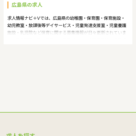
広島県の求人
求人情報ナビ＋Vでは、広島県の幼稚園・保育園・保育施設・
幼児教室・放課後等デイサービス・児童発達支援室・児童養護
施設・乳児院など保育に関する募集情報が日々更新されていま
す。募集職種の例：保育士・保育パート・幼稚園教諭・学童指
導員・ベビーシッター・児童指導員・児童発達管理責任者・療
育スタッフ・社会福祉士・臨床心理士・看護師・栄養士・調理
師・調理員など