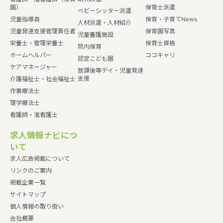
園）
保育士派遣
ベビーシッター派遣
児童指導員
保育・子育てNews
人材派遣・人材紹介
児童発達支援管理責任者
保育園写真
児童養護施設
栄養士・管理栄養士
保育士資格
院内保育
ホームヘルパー
ココキャリ
認定こども園
ケアマネージャー
放課後等デイ・児童発達
支援
介護福祉士・社会福祉士
作業療法士
理学療法士
看護師・准看護士
求人情報ナビにつ
いて
求人広告掲載について
リンクのご案内
掲載企業一覧
サイトマップ
個人情報の取り扱い
会社概要