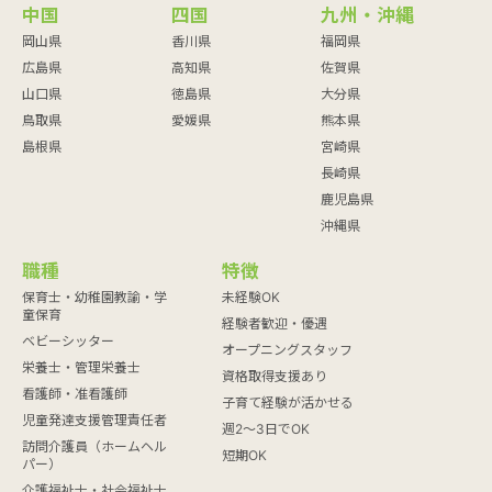
中国
四国
九州・沖縄
岡山県
香川県
福岡県
広島県
高知県
佐賀県
山口県
徳島県
大分県
鳥取県
愛媛県
熊本県
島根県
宮崎県
長崎県
鹿児島県
沖縄県
職種
特徴
保育士・幼稚園教諭・学
未経験OK
童保育
経験者歓迎・優遇
ベビーシッター
オープニングスタッフ
栄養士・管理栄養士
資格取得支援あり
看護師・准看護師
子育て経験が活かせる
児童発達支援管理責任者
週2～3日でOK
訪問介護員（ホームヘル
短期OK
パー）
介護福祉士・社会福祉士