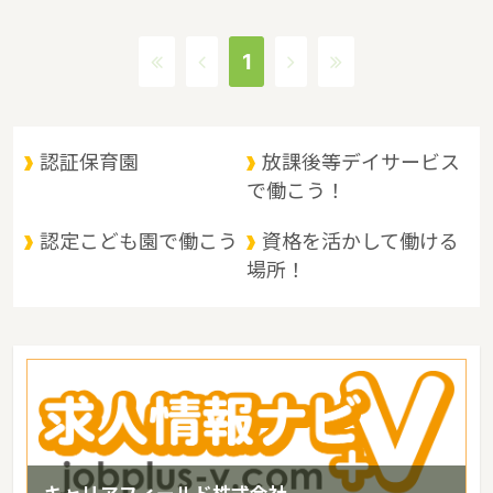
保育施設が536施設あり、保育士求人倍率が3.8となっています。
（2017年10月現在）広島県の市町村は23。広島県の家賃相場：
1
6.4万円（2017年10月賃貸住宅 D-room調べ） 広島県は、原爆ド
ームと厳島神社の２つの世界文化遺産をもつ。観光名所として人気
が高い。広島風お好み焼きや、カキ、もみじ饅頭といった名産もあ
り、観光地としても魅力的な都市であるというような特徴があるエ
認証保育園
放課後等デイサービス
リアです。
で働こう！
認定こども園で働こう
資格を活かして働ける
場所！