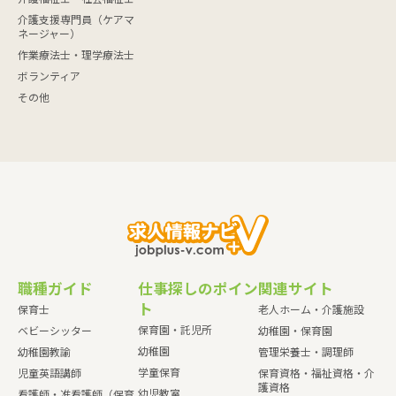
介護支援専門員（ケアマ
ネージャー）
作業療法士・理学療法士
ボランティア
その他
職種ガイド
仕事探しのポイン
関連サイト
ト
保育士
老人ホーム・介護施設
保育園・託児所
ベビーシッター
幼稚園・保育園
幼稚園
幼稚園教諭
管理栄養士・調理師
学童保育
児童英語講師
保育資格・福祉資格・介
護資格
幼児教室
看護師・准看護師（保育