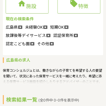


施設
特徴
現在の検索条件
広島県
未経験OK
短期OK
放課後等デイサービス
認証保育所
認定こども園
その他
広島県の求人
保育コンシェルジュとは、働きながらの子育てを希望する人の要望
を聞いて、状況にあった保育サービスを一緒に考えたり、希望に添
える保育サービス施設を紹介したりするアドバイザーのことです。
また情報不足による保育のミスマッチを防ぐ目的もあります。広島
県では、各市町に保育コンシェルジュを配置というような保育に関
検索結果一覧
する取り組みを行っています。 広島県の政令指定都市は広島市、人
(全0件中 0-0件を表示中)
口は2832035人（2017/5/1現在）です。広島県内には、保育所や