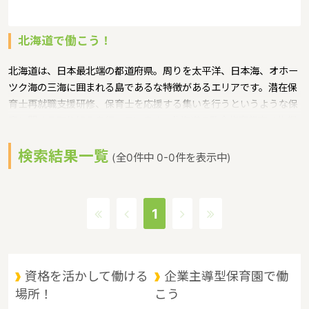
北海道で働こう！
北海道は、日本最北端の都道府県。周りを太平洋、日本海、オホー
ツク海の三海に囲まれる島であるな特徴があるエリアです。潜在保
育士再就職支援研修、保育士を応援する集いを行うというような保
育に関する取り組みを行っています。北海道の政令指定都市は札幌
市、人口は5,348,102人（平成29年度）です。北海道内には、保育
検索結果一覧
所や保育施設が994施設あり、保育士求人倍率が1.76となっていま
(全0件中 0-0件を表示中)
す。（2017年10月現在）北海道の市町村は179つあります。北海道
に通っている線：JR札沼線・JR千歳線・Jr函館本線・ＪＲ室蘭本
線・道南いさりび鉄道・JR石勝線・JR日高本線・JR留萌本線・JR
1
根室本線・JR富良野線・JR宗谷本線・JR石北本線・JR釧網本線・
北海道新幹線・地下鉄東西線・地下鉄東豊線・地下鉄南北線・函館
市電湯川線・函館市電宝来谷地頭線。札幌市電の家賃相場：6.5万
円（2017年10月賃貸住宅 D-room調べ）
資格を活かして働ける
企業主導型保育園で働
場所！
こう