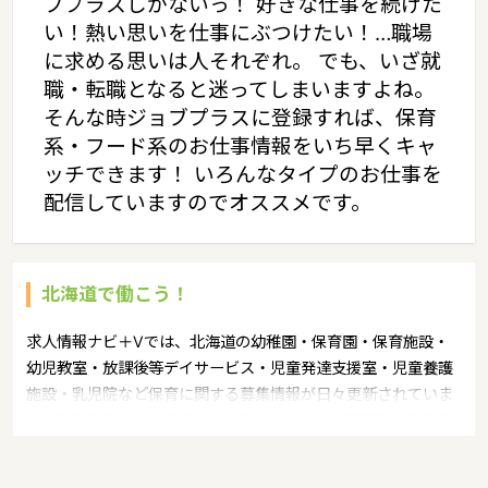
ブプラスしかないっ！ 好きな仕事を続けた
い！熱い思いを仕事にぶつけたい！…職場
に求める思いは人それぞれ。 でも、いざ就
職・転職となると迷ってしまいますよね。
そんな時ジョブプラスに登録すれば、保育
系・フード系のお仕事情報をいち早くキャ
ッチできます！ いろんなタイプのお仕事を
配信していますのでオススメです。
北海道で働こう！
求人情報ナビ＋Vでは、北海道の幼稚園・保育園・保育施設・
幼児教室・放課後等デイサービス・児童発達支援室・児童養護
施設・乳児院など保育に関する募集情報が日々更新されていま
す。募集職種の例：保育士・保育パート・幼稚園教諭・学童指
導員・ベビーシッター・児童指導員・児童発達管理責任者・療
育スタッフ・社会福祉士・臨床心理士・看護師・栄養士・調理