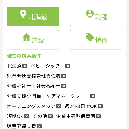


北海道
職種


施設
特徴
現在の検索条件
北海道
ベビーシッター
児童発達支援管理責任者
介護福祉士・社会福祉士
介護支援専門員（ケアマネージャー）
オープニングスタッフ
週2～3日でOK
短期OK
その他
企業主導型保育園
児童発達支援