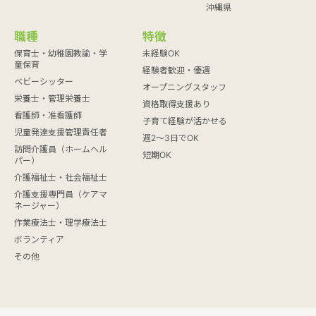
沖縄県
職種
特徴
保育士・幼稚園教諭・学
未経験OK
童保育
経験者歓迎・優遇
ベビーシッター
オープニングスタッフ
栄養士・管理栄養士
資格取得支援あり
看護師・准看護師
子育て経験が活かせる
児童発達支援管理責任者
週2～3日でOK
訪問介護員（ホームヘル
短期OK
パー）
介護福祉士・社会福祉士
介護支援専門員（ケアマ
ネージャー）
作業療法士・理学療法士
ボランティア
その他