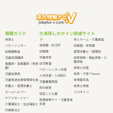
職種ガイド
仕事探しのポイン
関連サイト
ト
保育士
老人ホーム・介護施設
保育園・託児所
ベビーシッター
幼稚園・保育園
幼稚園
幼稚園教諭
管理栄養士・調理師
学童保育
児童英語講師
保育資格・福祉資格・介
護資格
幼児教室
看護師・准看護師（保育
園）
保育士派遣
ベビーシッター派遣
児童指導員
保育・子育てNews
人材派遣・人材紹介
児童発達支援管理責任者
保育園写真
児童養護施設
栄養士・管理栄養士
保育士資格
院内保育
ホームヘルパー
ココキャリ
認定こども園
ケアマネージャー
放課後等デイ・児童発達
支援
介護福祉士・社会福祉士
作業療法士