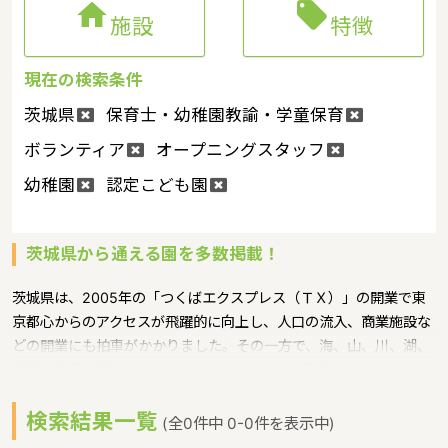


施設
特徴
現在の検索条件
茨城県
保育士・幼稚園教諭・学童保育
ボランティア
オープニングスタッフ
幼稚園
認定こども園
茨城県から通える園を多数掲載！
茨城県は、2005年の「つくばエクスプレス（ＴＸ）」の開業で東
京都心からのアクセスが飛躍的に向上し、人口の流入、商業施設な
どの開業にも拍車がかかりました。その一方で、海、山、川、湖、
温泉と自然も豊かです。サーフィン、ヨット、釣りなどのマリンレ
ジャーは特に人気が高く、高い山はありませんが、最近は登山人気
検索結果一覧
で、東京など近郊から筑波山にやってくる人も多いというような特
(全0件中 0-0件を表示中)
徴があるエリアです。保育士修学資金等貸付制度、未就学児保育料