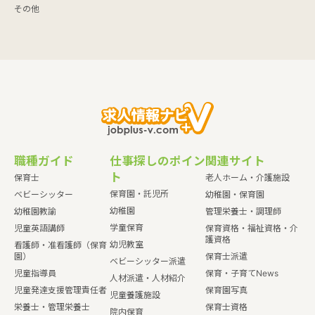
その他
職種ガイド
仕事探しのポイン
関連サイト
ト
保育士
老人ホーム・介護施設
保育園・託児所
ベビーシッター
幼稚園・保育園
幼稚園
幼稚園教諭
管理栄養士・調理師
学童保育
児童英語講師
保育資格・福祉資格・介
護資格
幼児教室
看護師・准看護師（保育
園）
保育士派遣
ベビーシッター派遣
児童指導員
保育・子育てNews
人材派遣・人材紹介
児童発達支援管理責任者
保育園写真
児童養護施設
栄養士・管理栄養士
保育士資格
院内保育