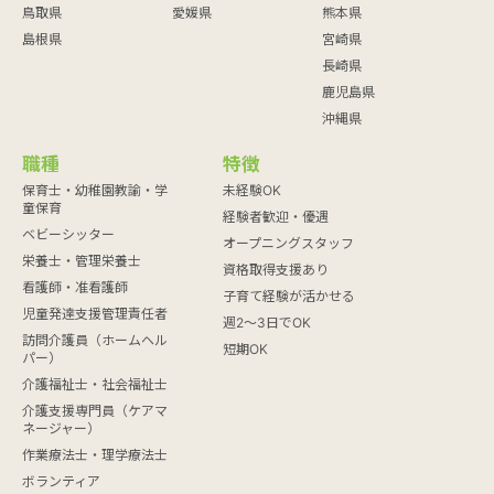
鳥取県
愛媛県
熊本県
島根県
宮崎県
長崎県
鹿児島県
沖縄県
職種
特徴
保育士・幼稚園教諭・学
未経験OK
童保育
経験者歓迎・優遇
ベビーシッター
オープニングスタッフ
栄養士・管理栄養士
資格取得支援あり
看護師・准看護師
子育て経験が活かせる
児童発達支援管理責任者
週2～3日でOK
訪問介護員（ホームヘル
短期OK
パー）
介護福祉士・社会福祉士
介護支援専門員（ケアマ
ネージャー）
作業療法士・理学療法士
ボランティア