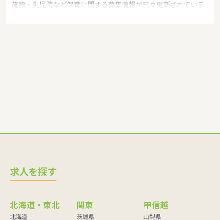
施設・乳児院など保育に関する募集情報が日々更新されていま
す。募集職種の例：保育士・保育パート・幼稚園教諭・学童指
導員・ベビーシッター・児童指導員・児童発達管理責任者・療
育スタッフ・社会福祉士・臨床心理士・看護師・栄養士・調理
師・調理員など
求人を探す
北海道・東北
関東
甲信越
北海道
茨城県
山梨県