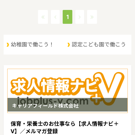
貸付事業、潜在保育士就職準備金貸付事業、保育補助者雇上費貸付
事業というような保育に関する取り組みを行っています。茨城県の
1
人口は2897644人（2017/5/1現在）です。茨城県内には、保育所
や保育施設が849施設あり、保育士求人倍率が2.19となっていま
す。（2017年10月現在）茨城県の市町村は44。茨城県家賃相場：
6.0万円（2017年10月賃貸住宅 D-room調べ）
幼稚園で働こう！
認定こども園で働こう
キャリアフィールド株式会社
保育・栄養士のお仕事なら【求人情報ナビ＋
V】／メルマガ登録