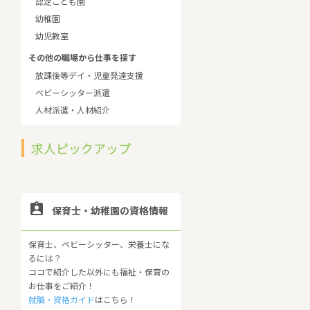
認定こども園
幼稚園
幼児教室
その他の職場から仕事を探す
放課後等デイ・児童発達支援
ベビーシッター派遣
人材派遣・人材紹介
求人ピックアップ

保育士・幼稚園の資格情報
保育士、ベビーシッター、栄養士にな
るには？
ココで紹介した以外にも福祉・保育の
お仕事をご紹介！
就職・資格ガイド
はこちら！