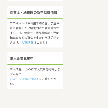
保育士・幼稚園の新卒就職情報
ココキャリは保育園や幼稚園、学童保
育に就職したい学生向けの就職情報サ
イトです。保育士・幼稚園教諭・児童
指導員などの資格を生かした就活がで
きます。
就職情報
はこちら！
求人企業募集中
求人情報ナビ+Vに求人広告を掲載しま
せんか？
求人広告掲載について
をご覧くださ
い。