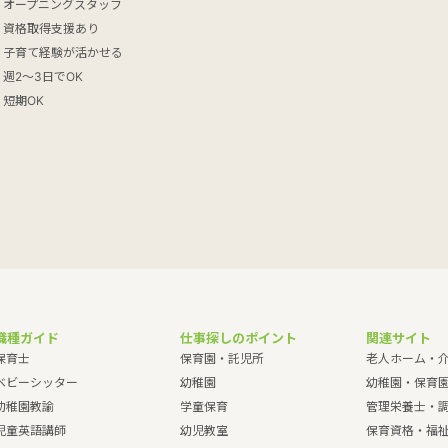
オープニングスタッフ
資格取得支援あり
子育て経験が活かせる
週2～3日でOK
短期OK
職種ガイド
仕事探しのポイント
関連サイト
保育士
保育園・託児所
老人ホーム・
ベビーシッター
幼稚園
幼稚園・保育
幼稚園教諭
学童保育
管理栄養士・
児童英語講師
幼児教室
保育資格・福