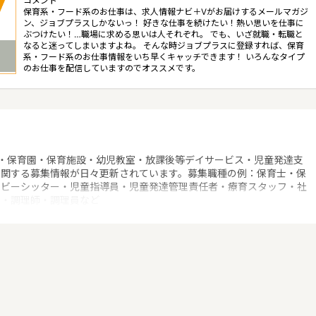
コメント
保育系・フード系のお仕事は、求人情報ナビ＋Vがお届けするメールマガジ
ン、ジョブプラスしかないっ！ 好きな仕事を続けたい！熱い思いを仕事に
ぶつけたい！…職場に求める思いは人それぞれ。 でも、いざ就職・転職と
なると迷ってしまいますよね。 そんな時ジョブプラスに登録すれば、保育
系・フード系のお仕事情報をいち早くキャッチできます！ いろんなタイプ
のお仕事を配信していますのでオススメです。
！
・保育園・保育施設・幼児教室・放課後等デイサービス・児童発達支
に関する募集情報が日々更新されています。募集職種の例：保育士・保
ベビーシッター・児童指導員・児童発達管理責任者・療育スタッフ・社
士・調理師・調理員など