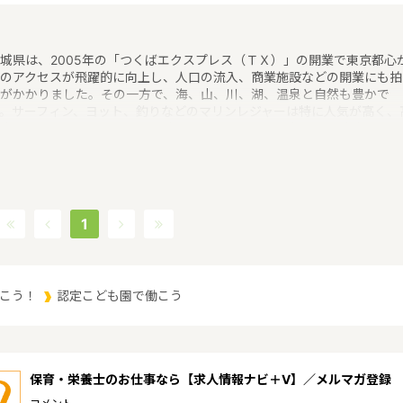
城県は、2005年の「つくばエクスプレス（ＴＸ）」の開業で東京都心
のアクセスが飛躍的に向上し、人口の流入、商業施設などの開業にも拍
がかかりました。その一方で、海、山、川、湖、温泉と自然も豊かで
。サーフィン、ヨット、釣りなどのマリンレジャーは特に人気が高く、
山はありませんが、最近は登山人気で、東京など近郊から筑波山にやっ
くる人も多いというような特徴があるエリアです。保育士修学資金等貸
制度、未就学児保育料貸付事業、潜在保育士就職準備金貸付事業、保育
助者雇上費貸付事業というような保育に関する取り組みを行っていま
。茨城県の人口は2897644人（2017/5/1現在）です。茨城県内には、
所や保育施設が849施設あり、保育士求人倍率が2.19となっています。
1
2017年10月現在）茨城県の市町村は44。茨城県家賃相場：6.0万円
2017年10月賃貸住宅 D-room調べ）
こう！
認定こども園で働こう
保育・栄養士のお仕事なら【求人情報ナビ＋V】／メルマガ登録