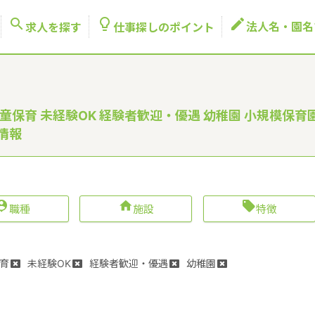



法人名・園名
求人を探す
仕事探しのポイント
童保育 未経験OK 経験者歓迎・優遇 幼稚園 小規模保育
情報



職種
施設
特徴
育
未経験OK
経験者歓迎・優遇
幼稚園