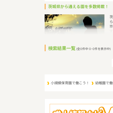
茨城県から通える園を多数掲載！
茨
ら
車
す
い
て
付
検索結果一覧
(全0件中 0-0件を表示中)
補
す
育
（
（
小規模保育園で働こう！
幼稚園で働