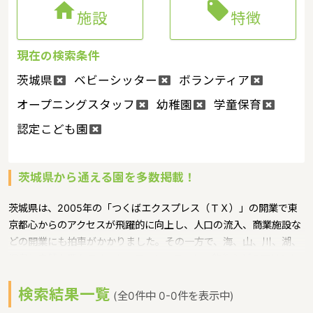


施設
特徴
現在の検索条件
茨城県
ベビーシッター
ボランティア
オープニングスタッフ
幼稚園
学童保育
認定こども園
茨城県から通える園を多数掲載！
茨城県は、2005年の「つくばエクスプレス（ＴＸ）」の開業で東
京都心からのアクセスが飛躍的に向上し、人口の流入、商業施設な
どの開業にも拍車がかかりました。その一方で、海、山、川、湖、
温泉と自然も豊かです。サーフィン、ヨット、釣りなどのマリンレ
ジャーは特に人気が高く、高い山はありませんが、最近は登山人気
検索結果一覧
で、東京など近郊から筑波山にやってくる人も多いというような特
(全0件中 0-0件を表示中)
徴があるエリアです。保育士修学資金等貸付制度、未就学児保育料