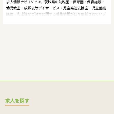
求人情報ナビ＋Vでは、茨城県の幼稚園・保育園・保育施設・
幼児教室・放課後等デイサービス・児童発達支援室・児童養護
施設・乳児院など保育に関する募集情報が日々更新されていま
す。募集職種の例：保育士・保育パート・幼稚園教諭・学童指
導員・ベビーシッター・児童指導員・児童発達管理責任者・療
育スタッフ・社会福祉士・臨床心理士・看護師・栄養士・調理
師・調理員など
求人を探す