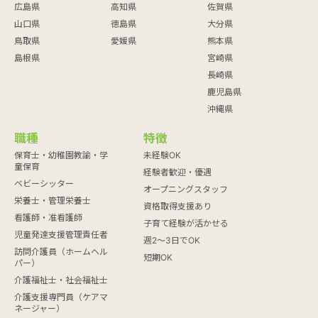
広島県
高知県
佐賀県
山口県
徳島県
大分県
鳥取県
愛媛県
熊本県
島根県
宮崎県
長崎県
鹿児島県
沖縄県
職種
特徴
保育士・幼稚園教諭・学
未経験OK
童保育
経験者歓迎・優遇
ベビーシッター
オープニングスタッフ
栄養士・管理栄養士
資格取得支援あり
看護師・准看護師
子育て経験が活かせる
児童発達支援管理責任者
週2～3日でOK
訪問介護員（ホームヘル
短期OK
パー）
介護福祉士・社会福祉士
介護支援専門員（ケアマ
ネージャー）