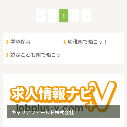
貸付事業、潜在保育士就職準備金貸付事業、保育補助者雇上費貸付
事業というような保育に関する取り組みを行っています。茨城県の
1
人口は2897644人（2017/5/1現在）です。茨城県内には、保育所
や保育施設が849施設あり、保育士求人倍率が2.19となっていま
す。（2017年10月現在）茨城県の市町村は44。茨城県家賃相場：
6.0万円（2017年10月賃貸住宅 D-room調べ）
学童保育
幼稚園で働こう！
認定こども園で働こう
キャリアフィールド株式会社