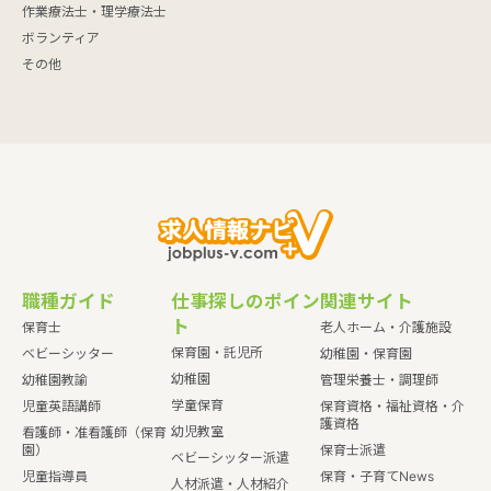
作業療法士・理学療法士
ボランティア
その他
職種ガイド
仕事探しのポイン
関連サイト
ト
保育士
老人ホーム・介護施設
保育園・託児所
ベビーシッター
幼稚園・保育園
幼稚園
幼稚園教諭
管理栄養士・調理師
学童保育
児童英語講師
保育資格・福祉資格・介
護資格
幼児教室
看護師・准看護師（保育
園）
保育士派遣
ベビーシッター派遣
児童指導員
保育・子育てNews
人材派遣・人材紹介