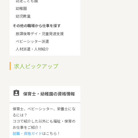
認定こども園
幼稚園
幼児教室
その他の職場から仕事を探す
放課後等デイ・児童発達支援
ベビーシッター派遣
人材派遣・人材紹介
求人ピックアップ

保育士・幼稚園の資格情報
保育士、ベビーシッター、栄養士にな
るには？
ココで紹介した以外にも福祉・保育の
お仕事をご紹介！
就職・資格ガイド
はこちら！