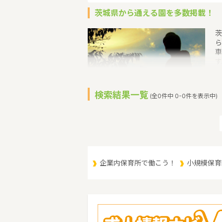
茨城県から通える園を多数掲載！
茨
ら
車
す
い
て
付
検索結果一覧
(全0件中 0-0件を表示中)
補
す
育
（
（
企業内保育所で働こう！
小規模保育