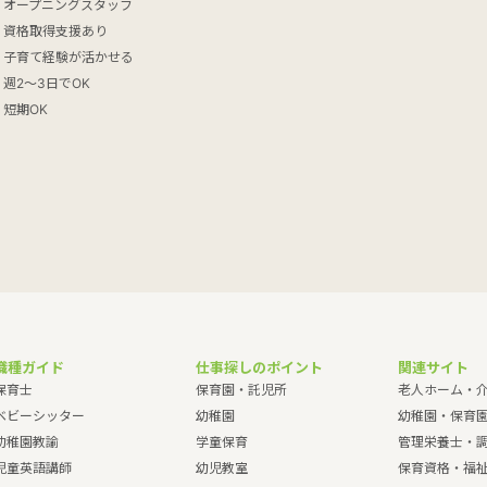
オープニングスタッフ
資格取得支援あり
子育て経験が活かせる
週2～3日でOK
短期OK
職種ガイド
仕事探しのポイント
関連サイト
保育士
保育園・託児所
老人ホーム・
ベビーシッター
幼稚園
幼稚園・保育
幼稚園教諭
学童保育
管理栄養士・
児童英語講師
幼児教室
保育資格・福