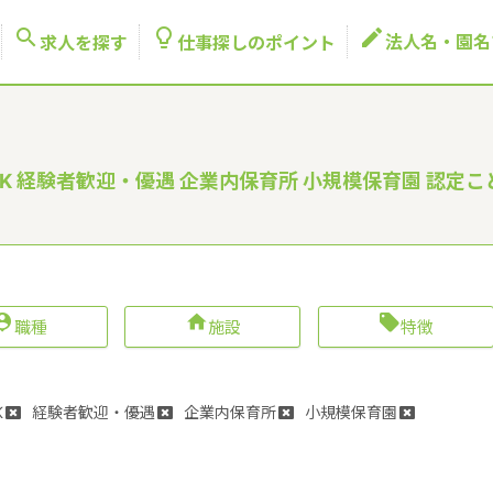



法人名・園名
求人を探す
仕事探しのポイント
K 経験者歓迎・優遇 企業内保育所 小規模保育園 認定こ



職種
施設
特徴
K
経験者歓迎・優遇
企業内保育所
小規模保育園