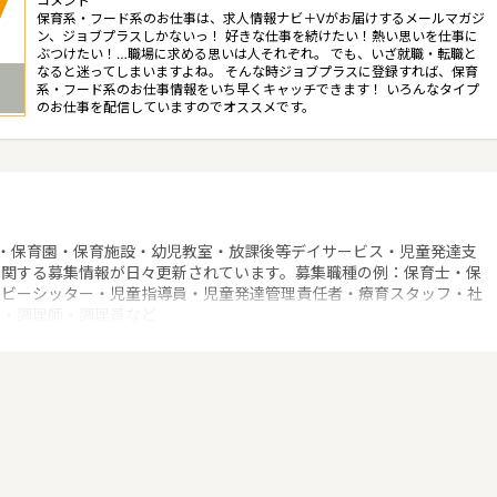
コメント
保育系・フード系のお仕事は、求人情報ナビ＋Vがお届けするメールマガジ
ン、ジョブプラスしかないっ！ 好きな仕事を続けたい！熱い思いを仕事に
ぶつけたい！…職場に求める思いは人それぞれ。 でも、いざ就職・転職と
なると迷ってしまいますよね。 そんな時ジョブプラスに登録すれば、保育
系・フード系のお仕事情報をいち早くキャッチできます！ いろんなタイプ
のお仕事を配信していますのでオススメです。
！
・保育園・保育施設・幼児教室・放課後等デイサービス・児童発達支
に関する募集情報が日々更新されています。募集職種の例：保育士・保
ベビーシッター・児童指導員・児童発達管理責任者・療育スタッフ・社
士・調理師・調理員など