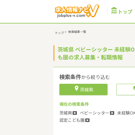

トップ
>
検索結果一覧
トップ
茨城県 ベビーシッター 未経験O
も園の求人募集・転職情報
検索条件
から絞り込む

茨城県
現在の検索条件
茨城県
ベビーシッター
未経験O
認定こども園