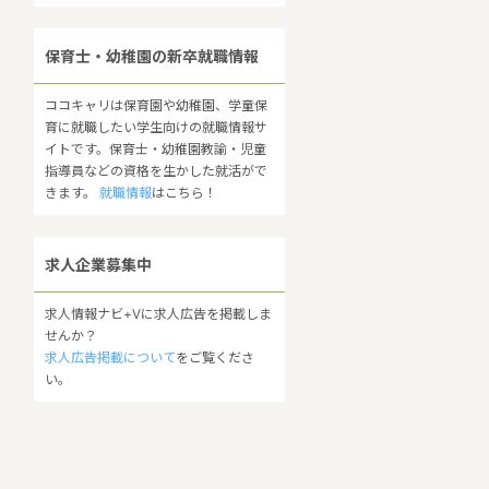
保育士・幼稚園の新卒就職情報
ココキャリは保育園や幼稚園、学童保
育に就職したい学生向けの就職情報サ
イトです。保育士・幼稚園教諭・児童
指導員などの資格を生かした就活がで
きます。
就職情報
はこちら！
求人企業募集中
求人情報ナビ+Vに求人広告を掲載しま
せんか？
求人広告掲載について
をご覧くださ
い。