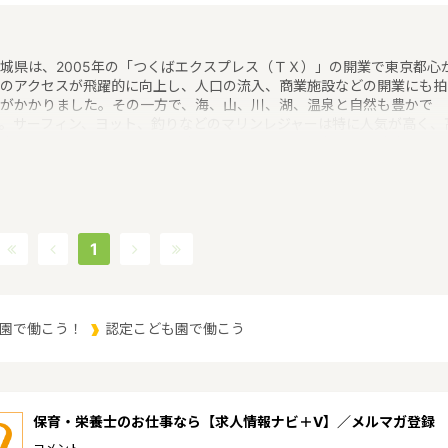
城県は、2005年の「つくばエクスプレス（ＴＸ）」の開業で東京都心
のアクセスが飛躍的に向上し、人口の流入、商業施設などの開業にも拍
がかかりました。その一方で、海、山、川、湖、温泉と自然も豊かで
。サーフィン、ヨット、釣りなどのマリンレジャーは特に人気が高く、
山はありませんが、最近は登山人気で、東京など近郊から筑波山にやっ
くる人も多いというような特徴があるエリアです。保育士修学資金等貸
制度、未就学児保育料貸付事業、潜在保育士就職準備金貸付事業、保育
助者雇上費貸付事業というような保育に関する取り組みを行っていま
。茨城県の人口は2897644人（2017/5/1現在）です。茨城県内には、
所や保育施設が849施設あり、保育士求人倍率が2.19となっています。
1
2017年10月現在）茨城県の市町村は44。茨城県家賃相場：6.0万円
2017年10月賃貸住宅 D-room調べ）
園で働こう！
認定こども園で働こう
保育・栄養士のお仕事なら【求人情報ナビ＋V】／メルマガ登録