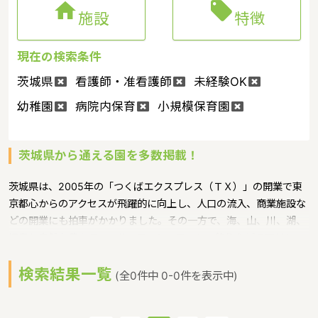


施設
特徴
現在の検索条件
茨城県
看護師・准看護師
未経験OK
幼稚園
病院内保育
小規模保育園
茨城県から通える園を多数掲載！
茨城県は、2005年の「つくばエクスプレス（ＴＸ）」の開業で東
京都心からのアクセスが飛躍的に向上し、人口の流入、商業施設な
どの開業にも拍車がかかりました。その一方で、海、山、川、湖、
温泉と自然も豊かです。サーフィン、ヨット、釣りなどのマリンレ
ジャーは特に人気が高く、高い山はありませんが、最近は登山人気
検索結果一覧
で、東京など近郊から筑波山にやってくる人も多いというような特
(全0件中 0-0件を表示中)
徴があるエリアです。保育士修学資金等貸付制度、未就学児保育料
貸付事業、潜在保育士就職準備金貸付事業、保育補助者雇上費貸付