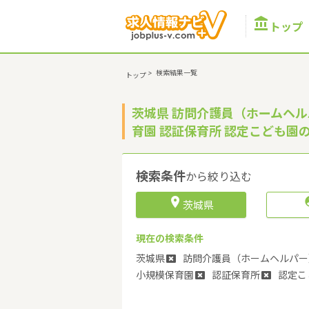

トップ
>
検索結果一覧
トップ
茨城県 訪問介護員（ホームヘル
育園 認証保育所 認定こども園
検索条件
から絞り込む

茨城県
現在の検索条件
茨城県
訪問介護員（ホームヘルパー
小規模保育園
認証保育所
認定こ