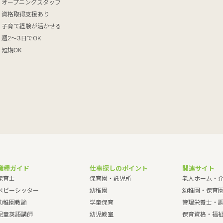
オープニングスタッフ
資格取得支援あり
子育て経験が活かせる
週2～3日でOK
短期OK
職種ガイド
仕事探しのポイント
関連サイト
保育士
保育園・託児所
老人ホーム・
ベビーシッター
幼稚園
幼稚園・保育
幼稚園教諭
学童保育
管理栄養士・
児童英語講師
幼児教室
保育資格・福