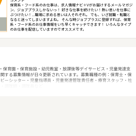
コメント
保育系・フード系のお仕事は、求人情報ナビ＋Vがお届けするメールマガジ
ン、ジョブプラスしかないっ！ 好きな仕事を続けたい！熱い思いを仕事に
ぶつけたい！…職場に求める思いは人それぞれ。 でも、いざ就職・転職と
なると迷ってしまいますよね。 そんな時ジョブプラスに登録すれば、保育
系・フード系のお仕事情報をいち早くキャッチできます！ いろんなタイプ
のお仕事を配信していますのでオススメです。
！
・保育園・保育施設・幼児教室・放課後等デイサービス・児童発達支
に関する募集情報が日々更新されています。募集職種の例：保育士・保
ベビーシッター・児童指導員・児童発達管理責任者・療育スタッフ・社
士・調理師・調理員など