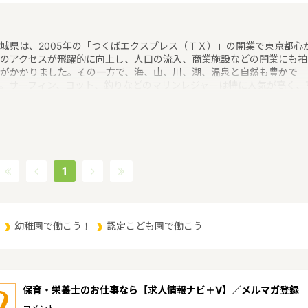
城県は、2005年の「つくばエクスプレス（ＴＸ）」の開業で東京都心
のアクセスが飛躍的に向上し、人口の流入、商業施設などの開業にも拍
がかかりました。その一方で、海、山、川、湖、温泉と自然も豊かで
。サーフィン、ヨット、釣りなどのマリンレジャーは特に人気が高く、
山はありませんが、最近は登山人気で、東京など近郊から筑波山にやっ
くる人も多いというような特徴があるエリアです。保育士修学資金等貸
制度、未就学児保育料貸付事業、潜在保育士就職準備金貸付事業、保育
助者雇上費貸付事業というような保育に関する取り組みを行っていま
。茨城県の人口は2897644人（2017/5/1現在）です。茨城県内には、
所や保育施設が849施設あり、保育士求人倍率が2.19となっています。
1
2017年10月現在）茨城県の市町村は44。茨城県家賃相場：6.0万円
2017年10月賃貸住宅 D-room調べ）
幼稚園で働こう！
認定こども園で働こう
保育・栄養士のお仕事なら【求人情報ナビ＋V】／メルマガ登録