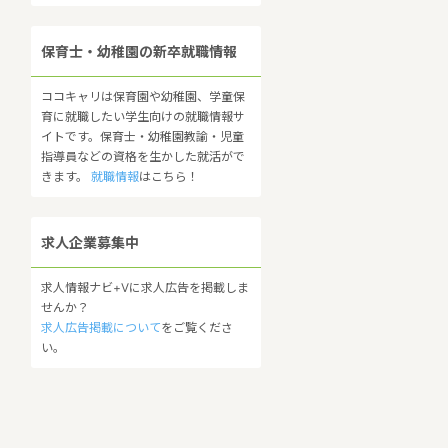
保育士・幼稚園の新卒就職情報
ココキャリは保育園や幼稚園、学童保
育に就職したい学生向けの就職情報サ
イトです。保育士・幼稚園教諭・児童
指導員などの資格を生かした就活がで
きます。
就職情報
はこちら！
求人企業募集中
求人情報ナビ+Vに求人広告を掲載しま
せんか？
求人広告掲載について
をご覧くださ
い。