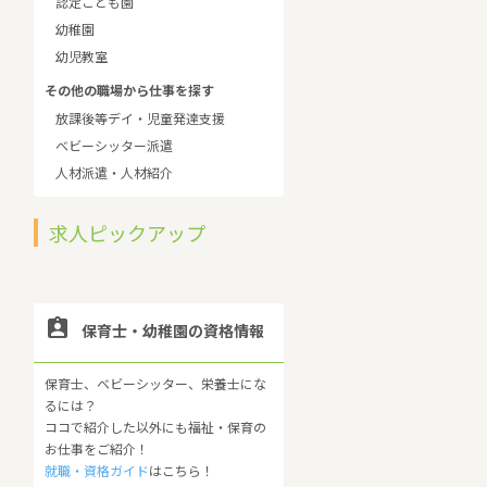
認定こども園
幼稚園
幼児教室
その他の職場から仕事を探す
放課後等デイ・児童発達支援
ベビーシッター派遣
人材派遣・人材紹介
求人ピックアップ

保育士・幼稚園の資格情報
保育士、ベビーシッター、栄養士にな
るには？
ココで紹介した以外にも福祉・保育の
お仕事をご紹介！
就職・資格ガイド
はこちら！