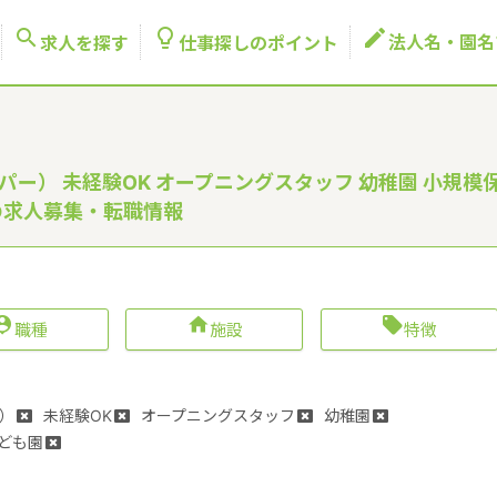



法人名・園名
求人を探す
仕事探しのポイント
パー） 未経験OK オープニングスタッフ 幼稚園 小規模
の求人募集・転職情報



職種
施設
特徴
）
未経験OK
オープニングスタッフ
幼稚園
ども園