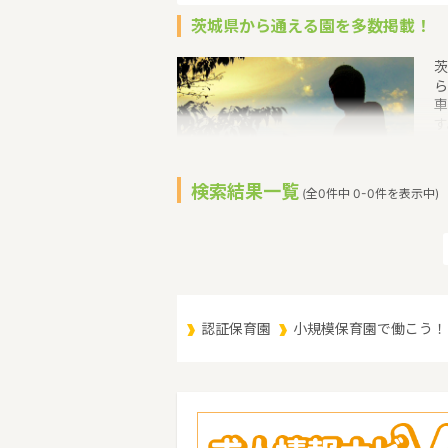
茨城県から通える園を多数掲載！
茨
ら
車
す
い
て
付
検索結果一覧
(全0件中 0-0件を表示中)
補
す
育
（
（
認証保育園
小規模保育園で働こう！