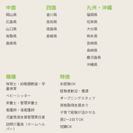
中国
四国
九州・沖縄
岡山県
香川県
福岡県
広島県
高知県
佐賀県
山口県
徳島県
大分県
鳥取県
愛媛県
熊本県
島根県
宮崎県
長崎県
鹿児島県
沖縄県
職種
特徴
保育士・幼稚園教諭・学
未経験OK
童保育
経験者歓迎・優遇
ベビーシッター
オープニングスタッフ
栄養士・管理栄養士
資格取得支援あり
看護師・准看護師
子育て経験が活かせる
児童発達支援管理責任者
週2～3日でOK
訪問介護員（ホームヘル
短期OK
パー）