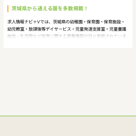
茨城県から通える園を多数掲載！
求人情報ナビ＋Vでは、茨城県の幼稚園・保育園・保育施設・
幼児教室・放課後等デイサービス・児童発達支援室・児童養護
施設・乳児院など保育に関する募集情報が日々更新されていま
す。募集職種の例：保育士・保育パート・幼稚園教諭・学童指
導員・ベビーシッター・児童指導員・児童発達管理責任者・療
育スタッフ・社会福祉士・臨床心理士・看護師・栄養士・調理
師・調理員など