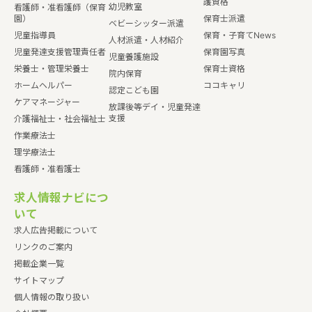
護資格
幼児教室
看護師・准看護師（保育
園）
保育士派遣
ベビーシッター派遣
児童指導員
保育・子育てNews
人材派遣・人材紹介
児童発達支援管理責任者
保育園写真
児童養護施設
栄養士・管理栄養士
保育士資格
院内保育
ホームヘルパー
ココキャリ
認定こども園
ケアマネージャー
放課後等デイ・児童発達
支援
介護福祉士・社会福祉士
作業療法士
理学療法士
看護師・准看護士
求人情報ナビにつ
いて
求人広告掲載について
リンクのご案内
掲載企業一覧
サイトマップ
個人情報の取り扱い