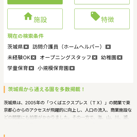


施設
特徴
現在の検索条件
茨城県
訪問介護員（ホームヘルパー）
未経験OK
オープニングスタッフ
幼稚園
学童保育
小規模保育園
茨城県から通える園を多数掲載！
茨城県は、2005年の「つくばエクスプレス（ＴＸ）」の開業で東
京都心からのアクセスが飛躍的に向上し、人口の流入、商業施設な
どの開業にも拍車がかかりました。その一方で、海、山、川、湖、
温泉と自然も豊かです。サーフィン、ヨット、釣りなどのマリンレ
ジャーは特に人気が高く、高い山はありませんが、最近は登山人気