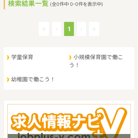
検索結果一覧
で、東京など近郊から筑波山にやってくる人も多いというような特
(全0件中 0-0件を表示中)
徴があるエリアです。保育士修学資金等貸付制度、未就学児保育料
貸付事業、潜在保育士就職準備金貸付事業、保育補助者雇上費貸付
事業というような保育に関する取り組みを行っています。茨城県の
1
人口は2897644人（2017/5/1現在）です。茨城県内には、保育所
や保育施設が849施設あり、保育士求人倍率が2.19となっていま
す。（2017年10月現在）茨城県の市町村は44。茨城県家賃相場：
6.0万円（2017年10月賃貸住宅 D-room調べ）
学童保育
小規模保育園で働こ
う！
幼稚園で働こう！