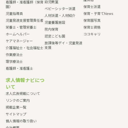
幼児教室
看護師・准看護師（保育
園）
保育士派遣
ベビーシッター派遣
児童指導員
保育・子育てNews
人材派遣・人材紹介
児童発達支援管理責任者
保育園写真
児童養護施設
栄養士・管理栄養士
保育士資格
院内保育
ホームヘルパー
ココキャリ
認定こども園
ケアマネージャー
放課後等デイ・児童発達
支援
介護福祉士・社会福祉士
作業療法士
理学療法士
看護師・准看護士
求人情報ナビにつ
いて
求人広告掲載について
リンクのご案内
掲載企業一覧
サイトマップ
個人情報の取り扱い
会社概要