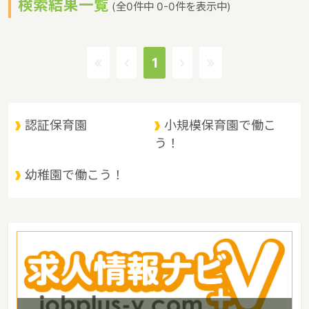
検索結果一覧
で、東京など近郊から筑波山にやってくる人も多いというような特
(全0件中 0-0件を表示中)
徴があるエリアです。保育士修学資金等貸付制度、未就学児保育料
貸付事業、潜在保育士就職準備金貸付事業、保育補助者雇上費貸付
事業というような保育に関する取り組みを行っています。茨城県の
1
人口は2897644人（2017/5/1現在）です。茨城県内には、保育所
や保育施設が849施設あり、保育士求人倍率が2.19となっていま
す。（2017年10月現在）茨城県の市町村は44。茨城県家賃相場：
6.0万円（2017年10月賃貸住宅 D-room調べ）
認証保育園
小規模保育園で働こ
う！
幼稚園で働こう！