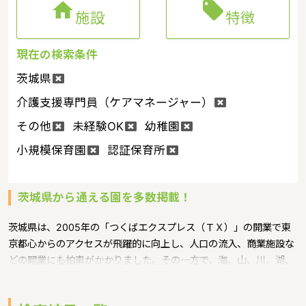


施設
特徴
現在の検索条件
茨城県
介護支援専門員（ケアマネージャー）
その他
未経験OK
幼稚園
小規模保育園
認証保育所
茨城県から通える園を多数掲載！
茨城県は、2005年の「つくばエクスプレス（ＴＸ）」の開業で東
京都心からのアクセスが飛躍的に向上し、人口の流入、商業施設な
どの開業にも拍車がかかりました。その一方で、海、山、川、湖、
温泉と自然も豊かです。サーフィン、ヨット、釣りなどのマリンレ
ジャーは特に人気が高く、高い山はありませんが、最近は登山人気