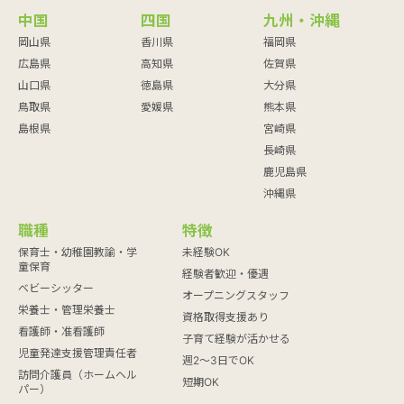
中国
四国
九州・沖縄
岡山県
香川県
福岡県
広島県
高知県
佐賀県
山口県
徳島県
大分県
鳥取県
愛媛県
熊本県
島根県
宮崎県
長崎県
鹿児島県
沖縄県
職種
特徴
保育士・幼稚園教諭・学
未経験OK
童保育
経験者歓迎・優遇
ベビーシッター
オープニングスタッフ
栄養士・管理栄養士
資格取得支援あり
看護師・准看護師
子育て経験が活かせる
児童発達支援管理責任者
週2～3日でOK
訪問介護員（ホームヘル
短期OK
パー）