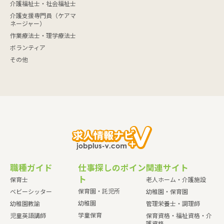
介護福祉士・社会福祉士
介護支援専門員（ケアマ
ネージャー）
作業療法士・理学療法士
ボランティア
その他
職種ガイド
仕事探しのポイン
関連サイト
ト
保育士
老人ホーム・介護施設
保育園・託児所
ベビーシッター
幼稚園・保育園
幼稚園
幼稚園教諭
管理栄養士・調理師
学童保育
児童英語講師
保育資格・福祉資格・介
護資格