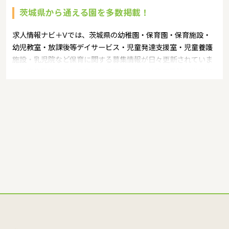
茨城県から通える園を多数掲載！
求人情報ナビ＋Vでは、茨城県の幼稚園・保育園・保育施設・
幼児教室・放課後等デイサービス・児童発達支援室・児童養護
施設・乳児院など保育に関する募集情報が日々更新されていま
す。募集職種の例：保育士・保育パート・幼稚園教諭・学童指
導員・ベビーシッター・児童指導員・児童発達管理責任者・療
育スタッフ・社会福祉士・臨床心理士・看護師・栄養士・調理
師・調理員など