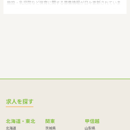
施設・乳児院など保育に関する募集情報が日々更新されていま
す。募集職種の例：保育士・保育パート・幼稚園教諭・学童指
導員・ベビーシッター・児童指導員・児童発達管理責任者・療
育スタッフ・社会福祉士・臨床心理士・看護師・栄養士・調理
師・調理員など
求人を探す
北海道・東北
関東
甲信越
北海道
茨城県
山梨県