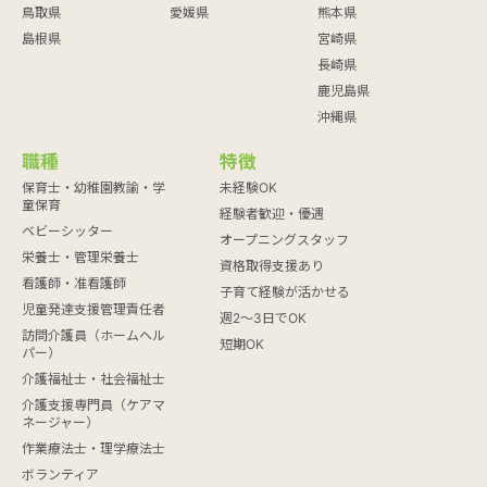
鳥取県
愛媛県
熊本県
島根県
宮崎県
長崎県
鹿児島県
沖縄県
職種
特徴
保育士・幼稚園教諭・学
未経験OK
童保育
経験者歓迎・優遇
ベビーシッター
オープニングスタッフ
栄養士・管理栄養士
資格取得支援あり
看護師・准看護師
子育て経験が活かせる
児童発達支援管理責任者
週2～3日でOK
訪問介護員（ホームヘル
短期OK
パー）
介護福祉士・社会福祉士
介護支援専門員（ケアマ
ネージャー）
作業療法士・理学療法士
ボランティア