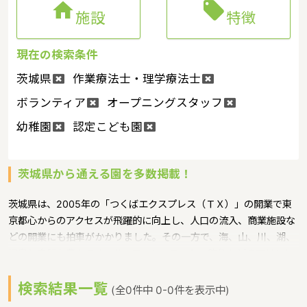


施設
特徴
現在の検索条件
茨城県
作業療法士・理学療法士
ボランティア
オープニングスタッフ
幼稚園
認定こども園
茨城県から通える園を多数掲載！
茨城県は、2005年の「つくばエクスプレス（ＴＸ）」の開業で東
京都心からのアクセスが飛躍的に向上し、人口の流入、商業施設な
どの開業にも拍車がかかりました。その一方で、海、山、川、湖、
温泉と自然も豊かです。サーフィン、ヨット、釣りなどのマリンレ
ジャーは特に人気が高く、高い山はありませんが、最近は登山人気
検索結果一覧
で、東京など近郊から筑波山にやってくる人も多いというような特
(全0件中 0-0件を表示中)
徴があるエリアです。保育士修学資金等貸付制度、未就学児保育料