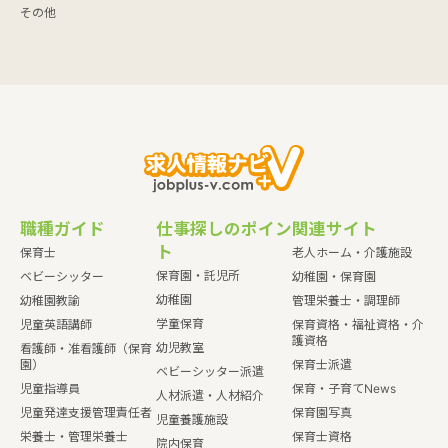
その他
職種ガイド
仕事探しのポイン
関連サイト
ト
保育士
老人ホーム・介護施設
保育園・託児所
ベビーシッター
幼稚園・保育園
幼稚園
幼稚園教諭
管理栄養士・調理師
学童保育
児童英語講師
保育資格・福祉資格・介
護資格
幼児教室
看護師・准看護師（保育
園）
保育士派遣
ベビーシッター派遣
児童指導員
保育・子育てNews
人材派遣・人材紹介
児童発達支援管理責任者
保育園写真
児童養護施設
栄養士・管理栄養士
保育士資格
院内保育