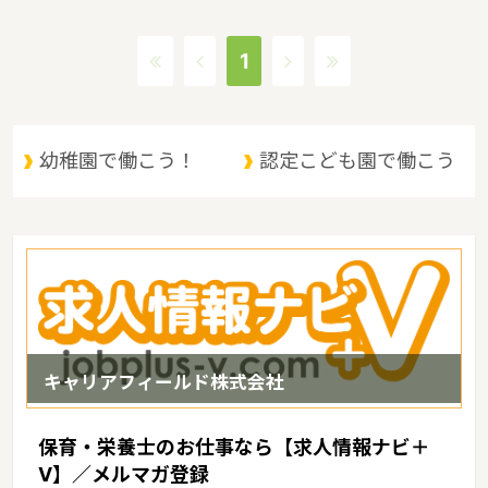
貸付事業、潜在保育士就職準備金貸付事業、保育補助者雇上費貸付
事業というような保育に関する取り組みを行っています。茨城県の
1
人口は2897644人（2017/5/1現在）です。茨城県内には、保育所
や保育施設が849施設あり、保育士求人倍率が2.19となっていま
す。（2017年10月現在）茨城県の市町村は44。茨城県家賃相場：
6.0万円（2017年10月賃貸住宅 D-room調べ）
幼稚園で働こう！
認定こども園で働こう
キャリアフィールド株式会社
保育・栄養士のお仕事なら【求人情報ナビ＋
V】／メルマガ登録