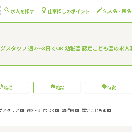



法人名・園名
求人を探す
仕事探しのポイント
グスタッフ 週2～3日でOK 幼稚園 認定こども園の求人



職種
施設
特徴
グスタッフ
週2～3日でOK
幼稚園
認定こども園