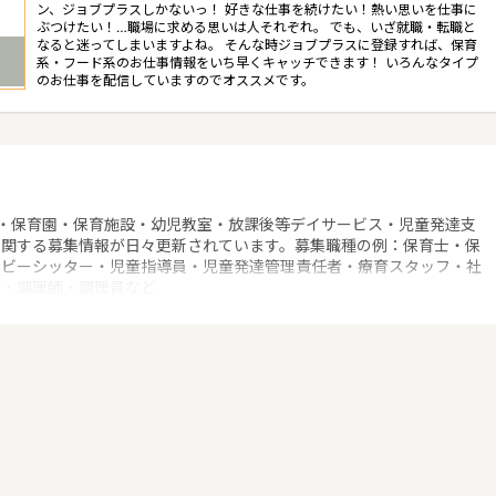
ン、ジョブプラスしかないっ！ 好きな仕事を続けたい！熱い思いを仕事に
ぶつけたい！…職場に求める思いは人それぞれ。 でも、いざ就職・転職と
なると迷ってしまいますよね。 そんな時ジョブプラスに登録すれば、保育
系・フード系のお仕事情報をいち早くキャッチできます！ いろんなタイプ
のお仕事を配信していますのでオススメです。
！
・保育園・保育施設・幼児教室・放課後等デイサービス・児童発達支
に関する募集情報が日々更新されています。募集職種の例：保育士・保
ベビーシッター・児童指導員・児童発達管理責任者・療育スタッフ・社
士・調理師・調理員など