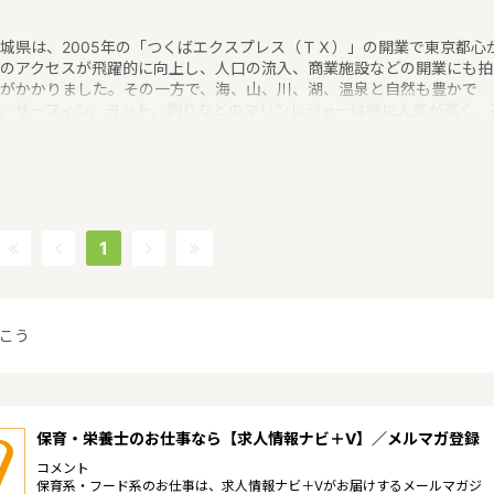
城県は、2005年の「つくばエクスプレス（ＴＸ）」の開業で東京都心
のアクセスが飛躍的に向上し、人口の流入、商業施設などの開業にも拍
がかかりました。その一方で、海、山、川、湖、温泉と自然も豊かで
。サーフィン、ヨット、釣りなどのマリンレジャーは特に人気が高く、
山はありませんが、最近は登山人気で、東京など近郊から筑波山にやっ
くる人も多いというような特徴があるエリアです。保育士修学資金等貸
制度、未就学児保育料貸付事業、潜在保育士就職準備金貸付事業、保育
助者雇上費貸付事業というような保育に関する取り組みを行っていま
。茨城県の人口は2897644人（2017/5/1現在）です。茨城県内には、
所や保育施設が849施設あり、保育士求人倍率が2.19となっています。
1
2017年10月現在）茨城県の市町村は44。茨城県家賃相場：6.0万円
2017年10月賃貸住宅 D-room調べ）
こう
保育・栄養士のお仕事なら【求人情報ナビ＋V】／メルマガ登録
コメント
保育系・フード系のお仕事は、求人情報ナビ＋Vがお届けするメールマガジ