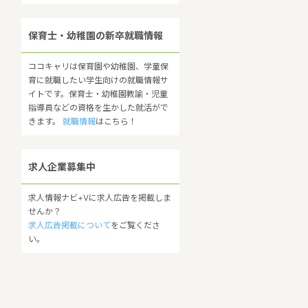
保育士・幼稚園の新卒就職情報
ココキャリは保育園や幼稚園、学童保
育に就職したい学生向けの就職情報サ
イトです。保育士・幼稚園教諭・児童
指導員などの資格を生かした就活がで
きます。
就職情報
はこちら！
求人企業募集中
求人情報ナビ+Vに求人広告を掲載しま
せんか？
求人広告掲載について
をご覧くださ
い。