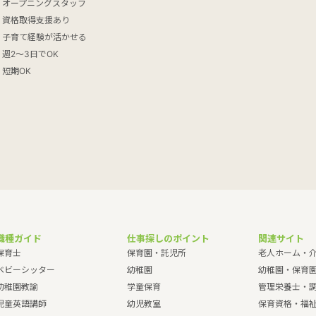
オープニングスタッフ
資格取得支援あり
子育て経験が活かせる
週2～3日でOK
短期OK
職種ガイド
仕事探しのポイント
関連サイト
保育士
保育園・託児所
老人ホーム・
ベビーシッター
幼稚園
幼稚園・保育
幼稚園教諭
学童保育
管理栄養士・
児童英語講師
幼児教室
保育資格・福