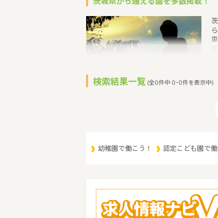
茨城県から通える園を多数掲載！
茨
ら
車
す
い
て
付
検索結果一覧
(全0件中 0-0件を表示中)
補
す
育
（
（
幼稚園で働こう！
認定こども園で働