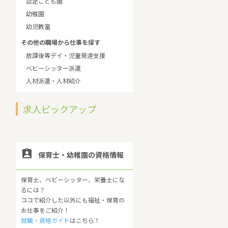
認定こども園
幼稚園
幼児教室
その他の職場から仕事を探す
放課後等デイ・児童発達支援
ベビーシッター派遣
人材派遣・人材紹介
求人ピックアップ

保育士・幼稚園の資格情報
保育士、ベビーシッター、栄養士にな
るには？
ココで紹介した以外にも福祉・保育の
お仕事をご紹介！
就職・資格ガイド
はこちら！