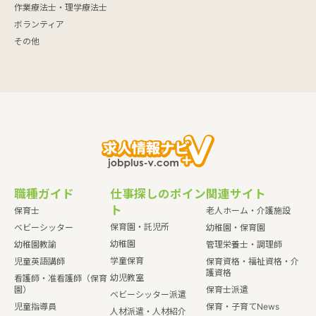
作業療法士・理学療法士
ボランティア
その他
職種ガイド
仕事探しのポイン
関連サイト
ト
保育士
老人ホーム・介護施設
保育園・託児所
ベビーシッター
幼稚園・保育園
幼稚園
幼稚園教諭
管理栄養士・調理師
学童保育
児童英語講師
保育資格・福祉資格・介
護資格
幼児教室
看護師・准看護師（保育
園）
保育士派遣
ベビーシッター派遣
児童指導員
保育・子育てNews
人材派遣・人材紹介