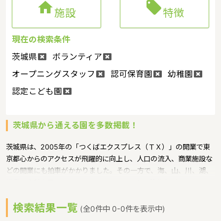


施設
特徴
現在の検索条件
茨城県
ボランティア
オープニングスタッフ
認可保育園
幼稚園
認定こども園
茨城県から通える園を多数掲載！
茨城県は、2005年の「つくばエクスプレス（ＴＸ）」の開業で東
京都心からのアクセスが飛躍的に向上し、人口の流入、商業施設な
どの開業にも拍車がかかりました。その一方で、海、山、川、湖、
温泉と自然も豊かです。サーフィン、ヨット、釣りなどのマリンレ
ジャーは特に人気が高く、高い山はありませんが、最近は登山人気
検索結果一覧
で、東京など近郊から筑波山にやってくる人も多いというような特
(全0件中 0-0件を表示中)
徴があるエリアです。保育士修学資金等貸付制度、未就学児保育料