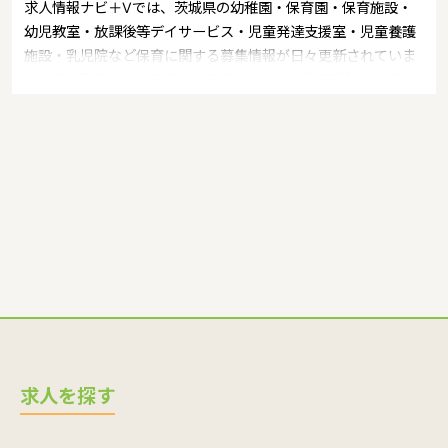
求人情報ナビ＋Vでは、茨城県の幼稚園・保育園・保育施設・
幼児教室・放課後等デイサービス・児童発達支援室・児童養護
施設・乳児院など保育に関する募集情報が日々更新されていま
す。募集職種の例：保育士・保育パート・幼稚園教諭・学童指
導員・ベビーシッター・児童指導員・児童発達管理責任者・療
育スタッフ・社会福祉士・臨床心理士・看護師・栄養士・調理
師・調理員など
求人を探す