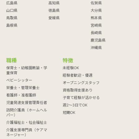
広島県
高知県
佐賀県
山口県
徳島県
大分県
鳥取県
愛媛県
熊本県
島根県
宮崎県
長崎県
鹿児島県
沖縄県
職種
特徴
保育士・幼稚園教諭・学
未経験OK
童保育
経験者歓迎・優遇
ベビーシッター
オープニングスタッフ
栄養士・管理栄養士
資格取得支援あり
看護師・准看護師
子育て経験が活かせる
児童発達支援管理責任者
週2～3日でOK
訪問介護員（ホームヘル
短期OK
パー）
介護福祉士・社会福祉士
介護支援専門員（ケアマ
ネージャー）