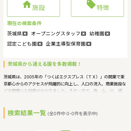


施設
特徴
現在の検索条件
茨城県
オープニングスタッフ
幼稚園
認定こども園
企業主導型保育園
茨城県から通える園を多数掲載！
茨城県は、2005年の「つくばエクスプレス（ＴＸ）」の開業で東
京都心からのアクセスが飛躍的に向上し、人口の流入、商業施設な
どの開業にも拍車がかかりました。その一方で、海、山、川、湖、
温泉と自然も豊かです。サーフィン、ヨット、釣りなどのマリンレ
ジャーは特に人気が高く、高い山はありませんが、最近は登山人気
検索結果一覧
で、東京など近郊から筑波山にやってくる人も多いというような特
(全0件中 0-0件を表示中)
徴があるエリアです。保育士修学資金等貸付制度、未就学児保育料
貸付事業、潜在保育士就職準備金貸付事業、保育補助者雇上費貸付