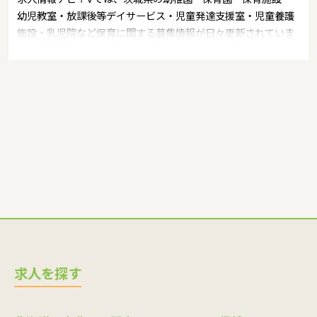
幼児教室・放課後等デイサービス・児童発達支援室・児童養護
施設・乳児院など保育に関する募集情報が日々更新されていま
す。募集職種の例：保育士・保育パート・幼稚園教諭・学童指
導員・ベビーシッター・児童指導員・児童発達管理責任者・療
育スタッフ・社会福祉士・臨床心理士・看護師・栄養士・調理
師・調理員など
求人を探す