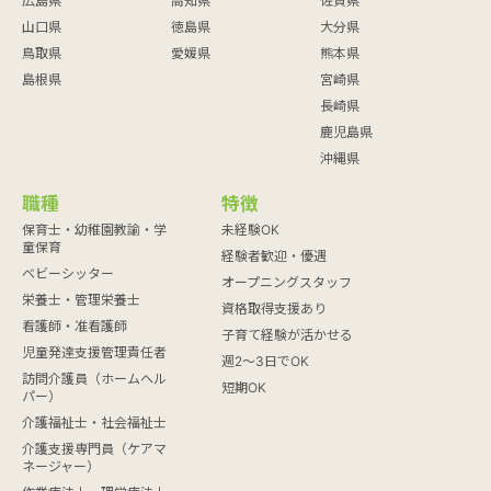
広島県
高知県
佐賀県
山口県
徳島県
大分県
鳥取県
愛媛県
熊本県
島根県
宮崎県
長崎県
鹿児島県
沖縄県
職種
特徴
保育士・幼稚園教諭・学
未経験OK
童保育
経験者歓迎・優遇
ベビーシッター
オープニングスタッフ
栄養士・管理栄養士
資格取得支援あり
看護師・准看護師
子育て経験が活かせる
児童発達支援管理責任者
週2～3日でOK
訪問介護員（ホームヘル
短期OK
パー）
介護福祉士・社会福祉士
介護支援専門員（ケアマ
ネージャー）