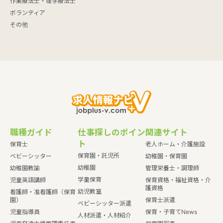
作業療法士・理学療法士
ボランティア
その他
職種ガイド
仕事探しのポイン
関連サイト
ト
保育士
老人ホーム・介護施設
保育園・託児所
ベビーシッター
幼稚園・保育園
幼稚園
幼稚園教諭
管理栄養士・調理師
学童保育
児童英語講師
保育資格・福祉資格・介
護資格
幼児教室
看護師・准看護師（保育
園）
保育士派遣
ベビーシッター派遣
児童指導員
保育・子育てNews
人材派遣・人材紹介