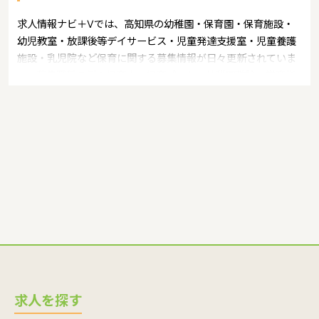
求人情報ナビ＋Vでは、高知県の幼稚園・保育園・保育施設・
幼児教室・放課後等デイサービス・児童発達支援室・児童養護
施設・乳児院など保育に関する募集情報が日々更新されていま
す。募集職種の例：保育士・保育パート・幼稚園教諭・学童指
導員・ベビーシッター・児童指導員・児童発達管理責任者・療
育スタッフ・社会福祉士・臨床心理士・看護師・栄養士・調理
師・調理員など
求人を探す