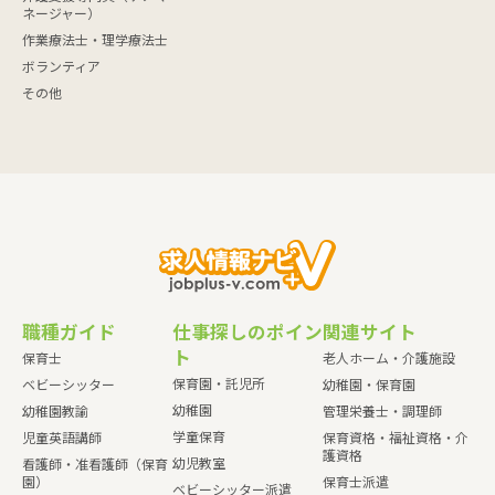
ネージャー）
作業療法士・理学療法士
ボランティア
その他
職種ガイド
仕事探しのポイン
関連サイト
ト
保育士
老人ホーム・介護施設
保育園・託児所
ベビーシッター
幼稚園・保育園
幼稚園
幼稚園教諭
管理栄養士・調理師
学童保育
児童英語講師
保育資格・福祉資格・介
護資格
幼児教室
看護師・准看護師（保育
園）
保育士派遣
ベビーシッター派遣