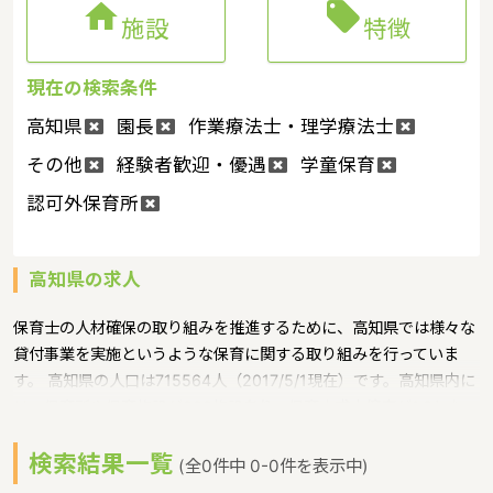


施設
特徴
現在の検索条件
高知県
園長
作業療法士・理学療法士
その他
経験者歓迎・優遇
学童保育
認可外保育所
高知県の求人
保育士の人材確保の取り組みを推進するために、高知県では様々な
貸付事業を実施というような保育に関する取り組みを行っていま
す。 高知県の人口は715564人（2017/5/1現在）です。高知県内に
は、保育所や保育施設が209施設あり、保育士求人倍率が1.3となっ
ています。（2017年10月現在）高知県の市町村は34。高知県の家
検索結果一覧
賃相場：5.9万円（2017年10月賃貸住宅 D-room調べ） 高知県
(全0件中 0-0件を表示中)
は、南は太平洋、北は四国山脈に挟まれた東西に長い地形で、北は