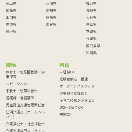
岡山県
香川県
福岡県
広島県
高知県
佐賀県
山口県
徳島県
大分県
鳥取県
愛媛県
熊本県
島根県
宮崎県
長崎県
鹿児島県
沖縄県
職種
特徴
保育士・幼稚園教諭・学
未経験OK
童保育
経験者歓迎・優遇
ベビーシッター
オープニングスタッフ
栄養士・管理栄養士
資格取得支援あり
看護師・准看護師
子育て経験が活かせる
児童発達支援管理責任者
週2～3日でOK
訪問介護員（ホームヘル
短期OK
パー）
介護福祉士・社会福祉士
介護支援専門員（ケアマ