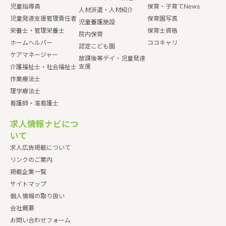
児童指導員
保育・子育てNews
人材派遣・人材紹介
児童発達支援管理責任者
保育園写真
児童養護施設
栄養士・管理栄養士
保育士資格
院内保育
ホームヘルパー
ココキャリ
認定こども園
ケアマネージャー
放課後等デイ・児童発達
支援
介護福祉士・社会福祉士
作業療法士
理学療法士
看護師・准看護士
求人情報ナビにつ
いて
求人広告掲載について
リンクのご案内
掲載企業一覧
サイトマップ
個人情報の取り扱い
会社概要
お問い合わせフォーム