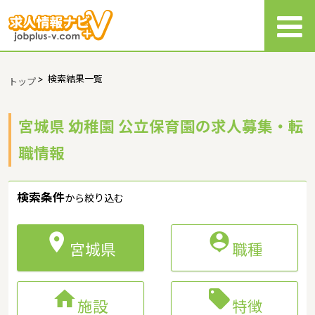
>
検索結果一覧
トップ
宮城県 幼稚園 公立保育園の求人募集・転
職情報
検索条件
から絞り込む


宮城県
職種


施設
特徴