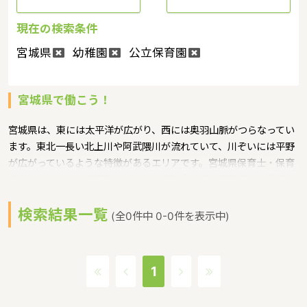
現在の検索条件
宮城県
幼稚園
公立保育園
宮城県で働こう！
宮城県は、東には太平洋が広がり、西には奥羽山脈がつらなってい
ます。東北一長い北上川や阿武隈川が流れていて、川ぞいには平野
が広がっているような特徴があるエリアです。宮城県保育士・保育
所支援センター、保育所のおしごと相談会、宮城県保育士修学資金
等貸付事業というような保育に関する取り組みを行っています。宮
検索結果一覧
城県の政令指定都市は仙台市、人口は2,318,675人（平成29年度時
(全0件中 0-0件を表示中)
点）です。宮城県内には、保育所や保育施設が490施設あり、保育
士求人倍率が2.27となっています。（2017年10月現在）宮城県の
市町村は35。宮城県に通っている線：JR常磐線・JR東北本線・JR
1
仙石線・JR仙山線・JR陸羽東線・JR石巻線・JR大船渡線・JR気仙
沼線・東北新幹線・仙台市地下鉄南北線・仙台市地下鉄東西線・阿