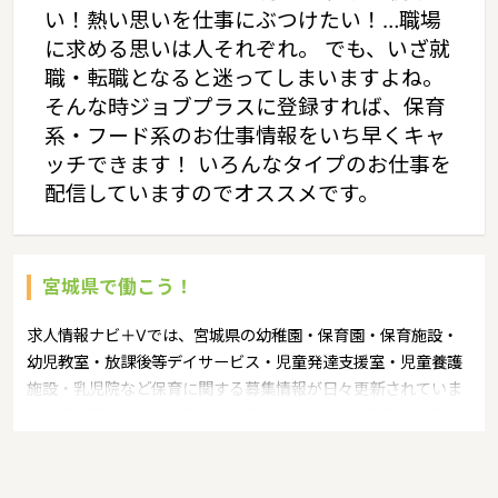
い！熱い思いを仕事にぶつけたい！…職場
に求める思いは人それぞれ。 でも、いざ就
職・転職となると迷ってしまいますよね。
そんな時ジョブプラスに登録すれば、保育
系・フード系のお仕事情報をいち早くキャ
ッチできます！ いろんなタイプのお仕事を
配信していますのでオススメです。
宮城県で働こう！
求人情報ナビ＋Vでは、宮城県の幼稚園・保育園・保育施設・
幼児教室・放課後等デイサービス・児童発達支援室・児童養護
施設・乳児院など保育に関する募集情報が日々更新されていま
す。募集職種の例：保育士・保育パート・幼稚園教諭・学童指
導員・ベビーシッター・児童指導員・児童発達管理責任者・療
育スタッフ・社会福祉士・臨床心理士・看護師・栄養士・調理
師・調理員など