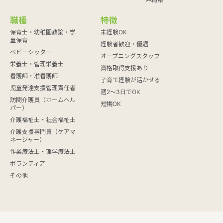
職種
特徴
保育士・幼稚園教諭・学
未経験OK
童保育
経験者歓迎・優遇
ベビーシッター
オープニングスタッフ
栄養士・管理栄養士
資格取得支援あり
看護師・准看護師
子育て経験が活かせる
児童発達支援管理責任者
週2～3日でOK
訪問介護員（ホームヘル
短期OK
パー）
介護福祉士・社会福祉士
介護支援専門員（ケアマ
ネージャー）
作業療法士・理学療法士
ボランティア
その他