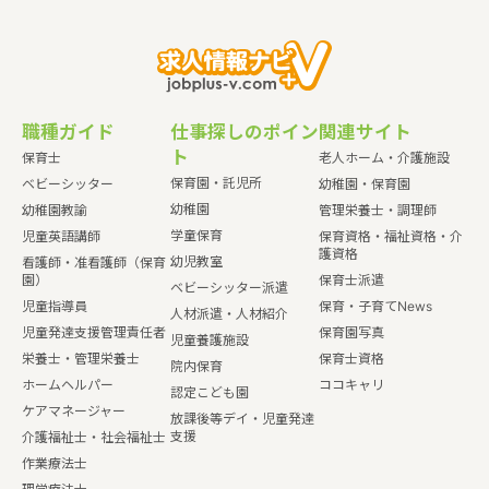
職種ガイド
仕事探しのポイン
関連サイト
ト
保育士
老人ホーム・介護施設
保育園・託児所
ベビーシッター
幼稚園・保育園
幼稚園
幼稚園教諭
管理栄養士・調理師
学童保育
児童英語講師
保育資格・福祉資格・介
護資格
幼児教室
看護師・准看護師（保育
園）
保育士派遣
ベビーシッター派遣
児童指導員
保育・子育てNews
人材派遣・人材紹介
児童発達支援管理責任者
保育園写真
児童養護施設
栄養士・管理栄養士
保育士資格
院内保育
ホームヘルパー
ココキャリ
認定こども園
ケアマネージャー
放課後等デイ・児童発達
支援
介護福祉士・社会福祉士
作業療法士