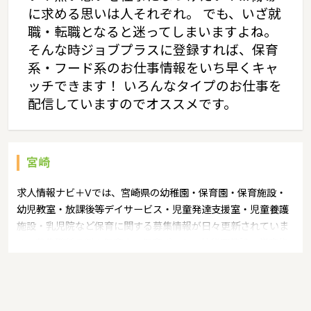
に求める思いは人それぞれ。 でも、いざ就
職・転職となると迷ってしまいますよね。
そんな時ジョブプラスに登録すれば、保育
系・フード系のお仕事情報をいち早くキャ
ッチできます！ いろんなタイプのお仕事を
配信していますのでオススメです。
宮崎
求人情報ナビ＋Vでは、宮崎県の幼稚園・保育園・保育施設・
幼児教室・放課後等デイサービス・児童発達支援室・児童養護
施設・乳児院など保育に関する募集情報が日々更新されていま
す。募集職種の例：保育士・保育パート・幼稚園教諭・学童指
導員・ベビーシッター・児童指導員・児童発達管理責任者・療
育スタッフ・社会福祉士・臨床心理士・看護師・栄養士・調理
師・調理員など