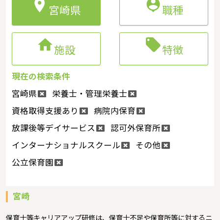


宮崎県
職種


施設
特徴
現在の検索条件
宮崎県
栄養士・管理栄養士
資格取得支援あり
病院内保育
放課後等デイサービス
認可外保育所
インターナショナルスクール
その他
公立保育園
宮崎
保育士等キャリアアップ研修は、保育士不足や保育所等に対するニ