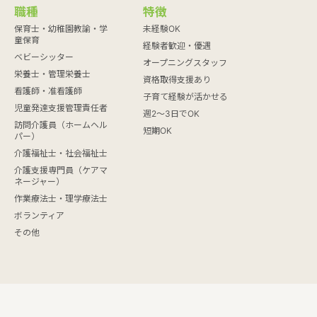
職種
特徴
保育士・幼稚園教諭・学
未経験OK
童保育
経験者歓迎・優遇
ベビーシッター
オープニングスタッフ
栄養士・管理栄養士
資格取得支援あり
看護師・准看護師
子育て経験が活かせる
児童発達支援管理責任者
週2～3日でOK
訪問介護員（ホームヘル
短期OK
パー）
介護福祉士・社会福祉士
介護支援専門員（ケアマ
ネージャー）
作業療法士・理学療法士
ボランティア
その他