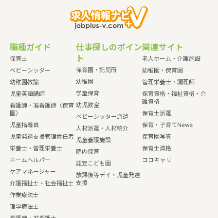
職種ガイド
仕事探しのポイン
関連サイト
ト
保育士
老人ホーム・介護施設
保育園・託児所
ベビーシッター
幼稚園・保育園
幼稚園
幼稚園教諭
管理栄養士・調理師
学童保育
児童英語講師
保育資格・福祉資格・介
護資格
幼児教室
看護師・准看護師（保育
園）
保育士派遣
ベビーシッター派遣
児童指導員
保育・子育てNews
人材派遣・人材紹介
児童発達支援管理責任者
保育園写真
児童養護施設
栄養士・管理栄養士
保育士資格
院内保育
ホームヘルパー
ココキャリ
認定こども園
ケアマネージャー
放課後等デイ・児童発達
支援
介護福祉士・社会福祉士
作業療法士
理学療法士