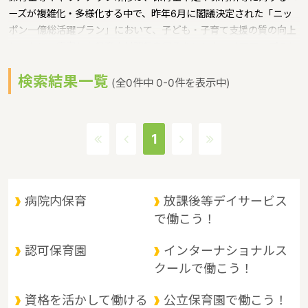
ーズが複雑化・多様化する中で、昨年6月に閣議決定された「ニッ
ポン一億総活躍プラン」において、子ども・子育て支援の質の向上
とともに、安定した保育人材確保を図るためにキャリアアップの仕
組みを構築し、一定の経験をもった保育士等を対象に、追加的な給
検索結果一覧
与等の処遇改善を行うことが示されたことから、職位や職務内容に
(全0件中 0-0件を表示中)
応じた研修を実施し、その要件を果たし、リーダー的職員の育成を
図ることを目的とするというような保育に関する取り組みを行って
います。 宮崎県の人口は1089478人（2017/5/1現在）です。宮崎
1
県内には、保育所や保育施設が387施設あり、保育士求人倍率が
2.6となっています。（2017年10月現在）宮崎県の市町村は26。宮
崎県の家賃相場：5.6万円（2017年10月賃貸住宅 D-room調べ）
宮崎県は、かつては日向の国と呼ばれ特有の文化背景の中今日に至
病院内保育
放課後等デイサービス
るようになりました。夏場には高温多湿の気候の影響もあり、台風
で働こう！
銀座の一角に含まれる年もありますが南国感溢れる農産物にも恵ま
れており九州の中でもひときわ南国ムードただようような特徴があ
認可保育園
インターナショナルス
るエリアです。
クールで働こう！
資格を活かして働ける
公立保育園で働こう！