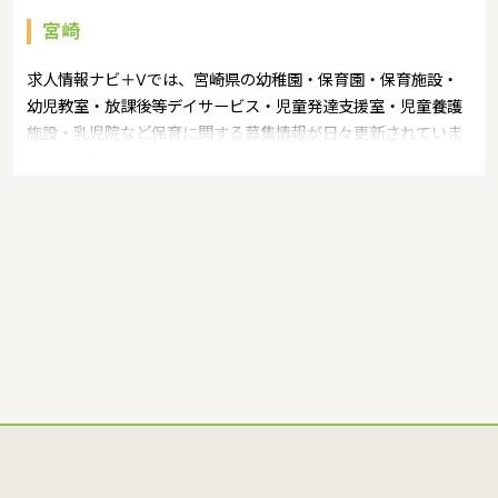
宮崎
求人情報ナビ＋Vでは、宮崎県の幼稚園・保育園・保育施設・
幼児教室・放課後等デイサービス・児童発達支援室・児童養護
施設・乳児院など保育に関する募集情報が日々更新されていま
す。募集職種の例：保育士・保育パート・幼稚園教諭・学童指
導員・ベビーシッター・児童指導員・児童発達管理責任者・療
育スタッフ・社会福祉士・臨床心理士・看護師・栄養士・調理
師・調理員など