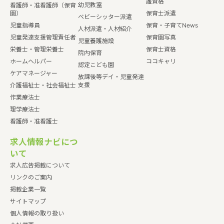
護資格
幼児教室
看護師・准看護師（保育
園）
保育士派遣
ベビーシッター派遣
児童指導員
保育・子育てNews
人材派遣・人材紹介
児童発達支援管理責任者
保育園写真
児童養護施設
栄養士・管理栄養士
保育士資格
院内保育
ホームヘルパー
ココキャリ
認定こども園
ケアマネージャー
放課後等デイ・児童発達
支援
介護福祉士・社会福祉士
作業療法士
理学療法士
看護師・准看護士
求人情報ナビにつ
いて
求人広告掲載について
リンクのご案内
掲載企業一覧
サイトマップ
個人情報の取り扱い