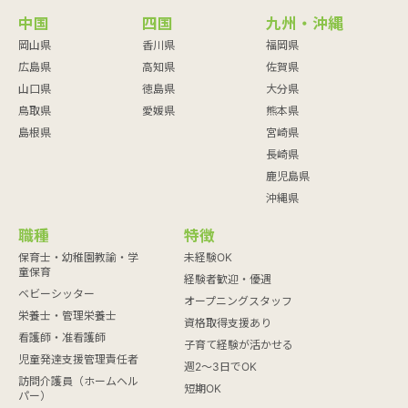
中国
四国
九州・沖縄
岡山県
香川県
福岡県
広島県
高知県
佐賀県
山口県
徳島県
大分県
鳥取県
愛媛県
熊本県
島根県
宮崎県
長崎県
鹿児島県
沖縄県
職種
特徴
保育士・幼稚園教諭・学
未経験OK
童保育
経験者歓迎・優遇
ベビーシッター
オープニングスタッフ
栄養士・管理栄養士
資格取得支援あり
看護師・准看護師
子育て経験が活かせる
児童発達支援管理責任者
週2～3日でOK
訪問介護員（ホームヘル
短期OK
パー）