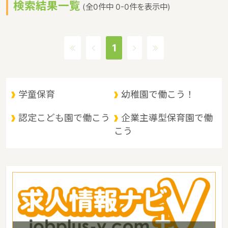
検索結果一覧
与等の処遇改善を行うことが示されたことから、職位や職務内容に
(全0件中 0-0件を表示中)
応じた研修を実施し、その要件を果たし、リーダー的職員の育成を
図ることを目的とするというような保育に関する取り組みを行って
います。 宮崎県の人口は1089478人（2017/5/1現在）です。宮崎
1
県内には、保育所や保育施設が387施設あり、保育士求人倍率が
2.6となっています。（2017年10月現在）宮崎県の市町村は26。宮
崎県の家賃相場：5.6万円（2017年10月賃貸住宅 D-room調べ）
宮崎県は、かつては日向の国と呼ばれ特有の文化背景の中今日に至
学童保育
幼稚園で働こう！
るようになりました。夏場には高温多湿の気候の影響もあり、台風
銀座の一角に含まれる年もありますが南国感溢れる農産物にも恵ま
認定こども園で働こう
企業主導型保育園で働
れており九州の中でもひときわ南国ムードただようような特徴があ
こう
るエリアです。