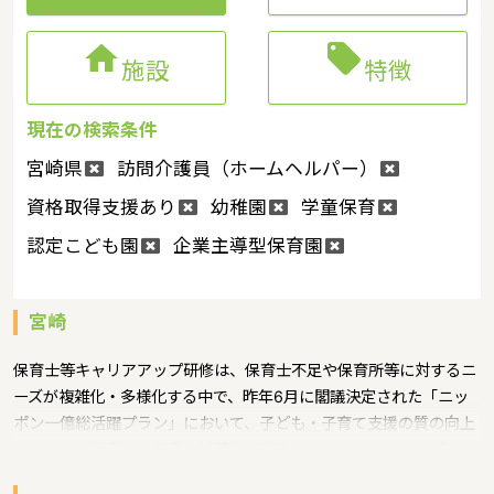


施設
特徴
現在の検索条件
宮崎県
訪問介護員（ホームヘルパー）
資格取得支援あり
幼稚園
学童保育
認定こども園
企業主導型保育園
宮崎
保育士等キャリアアップ研修は、保育士不足や保育所等に対するニ
ーズが複雑化・多様化する中で、昨年6月に閣議決定された「ニッ
ポン一億総活躍プラン」において、子ども・子育て支援の質の向上
とともに、安定した保育人材確保を図るためにキャリアアップの仕
組みを構築し、一定の経験をもった保育士等を対象に、追加的な給