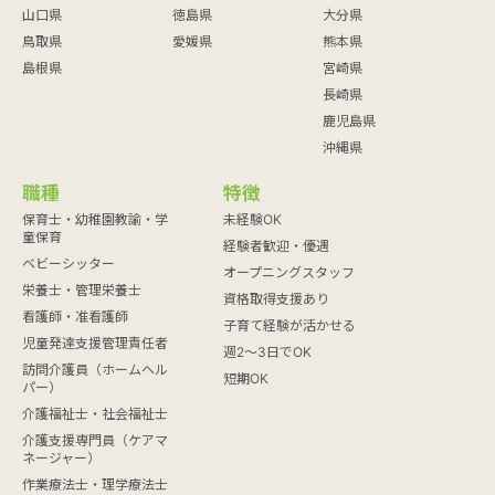
山口県
徳島県
大分県
鳥取県
愛媛県
熊本県
島根県
宮崎県
長崎県
鹿児島県
沖縄県
職種
特徴
保育士・幼稚園教諭・学
未経験OK
童保育
経験者歓迎・優遇
ベビーシッター
オープニングスタッフ
栄養士・管理栄養士
資格取得支援あり
看護師・准看護師
子育て経験が活かせる
児童発達支援管理責任者
週2～3日でOK
訪問介護員（ホームヘル
短期OK
パー）
介護福祉士・社会福祉士
介護支援専門員（ケアマ
ネージャー）
作業療法士・理学療法士