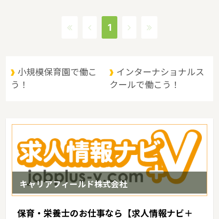
図ることを目的とするというような保育に関する取り組みを行って
います。 宮崎県の人口は1089478人（2017/5/1現在）です。宮崎
1
県内には、保育所や保育施設が387施設あり、保育士求人倍率が
2.6となっています。（2017年10月現在）宮崎県の市町村は26。宮
崎県の家賃相場：5.6万円（2017年10月賃貸住宅 D-room調べ）
宮崎県は、かつては日向の国と呼ばれ特有の文化背景の中今日に至
小規模保育園で働こ
インターナショナルス
るようになりました。夏場には高温多湿の気候の影響もあり、台風
う！
クールで働こう！
銀座の一角に含まれる年もありますが南国感溢れる農産物にも恵ま
れており九州の中でもひときわ南国ムードただようような特徴があ
るエリアです。
キャリアフィールド株式会社
保育・栄養士のお仕事なら【求人情報ナビ＋