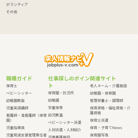
ボランティア
その他
職種ガイド
仕事探しのポイン
関連サイト
ト
保育士
老人ホーム・介護施設
保育園・託児所
ベビーシッター
幼稚園・保育園
幼稚園
幼稚園教諭
管理栄養士・調理師
学童保育
児童英語講師
保育資格・福祉資格・介
護資格
幼児教室
看護師・准看護師（保育
園）
保育士派遣
ベビーシッター派遣
児童指導員
保育・子育てNews
人材派遣・人材紹介
児童発達支援管理責任者
保育園写真
児童養護施設