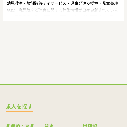
幼児教室・放課後等デイサービス・児童発達支援室・児童養護
施設・乳児院など保育に関する募集情報が日々更新されていま
す。募集職種の例：保育士・保育パート・幼稚園教諭・学童指
導員・ベビーシッター・児童指導員・児童発達管理責任者・療
育スタッフ・社会福祉士・臨床心理士・看護師・栄養士・調理
師・調理員など
求人を探す
北海道・東北
関東
甲信越