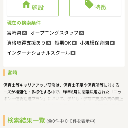


施設
特徴
現在の検索条件
宮崎県
オープニングスタッフ
資格取得支援あり
短期OK
小規模保育園
インターナショナルスクール
宮崎
保育士等キャリアアップ研修は、保育士不足や保育所等に対するニ
ーズが複雑化・多様化する中で、昨年6月に閣議決定された「ニッ
ポン一億総活躍プラン」において、子ども・子育て支援の質の向上
とともに、安定した保育人材確保を図るためにキャリアアップの仕
組みを構築し、一定の経験をもった保育士等を対象に、追加的な給
検索結果一覧
与等の処遇改善を行うことが示されたことから、職位や職務内容に
(全0件中 0-0件を表示中)
応じた研修を実施し、その要件を果たし、リーダー的職員の育成を