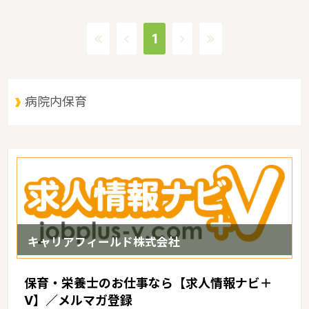
べ） 長崎県は、江戸時代に西洋に開かれた唯一の窓口として、近代
以降は海運国を支える造船都市として、重要な役割を果たしてきま
1
した。1945年8月9日に投下された原子爆弾の惨禍から復興し、核
兵器廃絶と恒久平和の実現を世界に訴える国際平和文化都市として
の役割も担っているというような特徴があるエリアです。
病院内保育
キャリアフィールド株式会社
保育・栄養士のお仕事なら【求人情報ナビ＋
V】／メルマガ登録