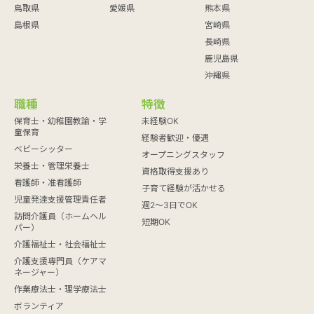
鳥取県
愛媛県
熊本県
島根県
宮崎県
長崎県
鹿児島県
沖縄県
職種
特徴
保育士・幼稚園教諭・学
未経験OK
童保育
経験者歓迎・優遇
ベビーシッター
オープニングスタッフ
栄養士・管理栄養士
資格取得支援あり
看護師・准看護師
子育て経験が活かせる
児童発達支援管理責任者
週2～3日でOK
訪問介護員（ホームヘル
短期OK
パー）
介護福祉士・社会福祉士
介護支援専門員（ケアマ
ネージャー）
作業療法士・理学療法士
ボランティア