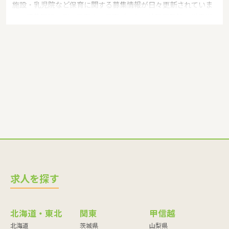
施設・乳児院など保育に関する募集情報が日々更新されていま
す。募集職種の例：保育士・保育パート・幼稚園教諭・学童指
導員・ベビーシッター・児童指導員・児童発達管理責任者・療
育スタッフ・社会福祉士・臨床心理士・看護師・栄養士・調理
師・調理員など
求人を探す
北海道・東北
関東
甲信越
北海道
茨城県
山梨県