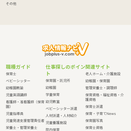
その他
職種ガイド
仕事探しのポイン
関連サイト
ト
保育士
老人ホーム・介護施設
保育園・託児所
ベビーシッター
幼稚園・保育園
幼稚園
幼稚園教諭
管理栄養士・調理師
学童保育
児童英語講師
保育資格・福祉資格・介
護資格
幼児教室
看護師・准看護師（保育
園）
保育士派遣
ベビーシッター派遣
児童指導員
保育・子育てNews
人材派遣・人材紹介
児童発達支援管理責任者
保育園写真
児童養護施設
栄養士・管理栄養士
保育士資格
院内保育