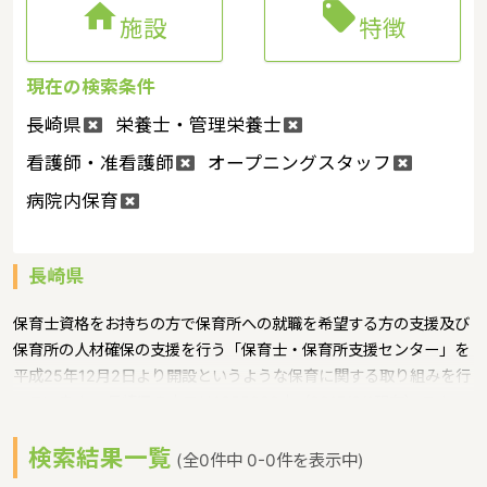


施設
特徴
現在の検索条件
長崎県
栄養士・管理栄養士
看護師・准看護師
オープニングスタッフ
病院内保育
長崎県
保育士資格をお持ちの方で保育所への就職を希望する方の支援及び
保育所の人材確保の支援を行う「保育士・保育所支援センター」を
平成25年12月2日より開設というような保育に関する取り組みを行
っています。 長崎県の人口は1355082人（2017/8/1現在）です。
長崎県内には、保育所や保育施設が411施設あり、保育士求人倍率
検索結果一覧
が1.34となっています。（2017年10月現在）長崎県の市町村は
(全0件中 0-0件を表示中)
21。長崎県の家賃相場：6.7万円（2017年10月賃貸住宅 D-room調