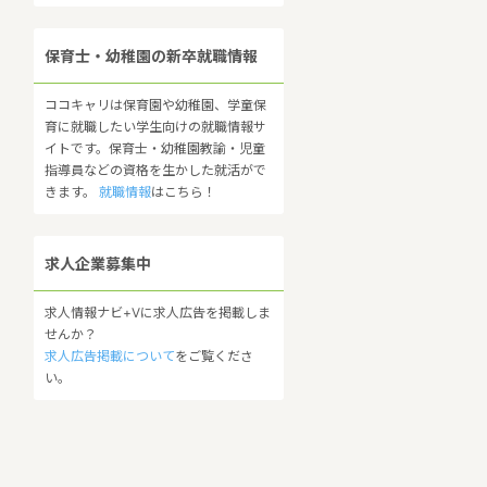
保育士・幼稚園の新卒就職情報
ココキャリは保育園や幼稚園、学童保
育に就職したい学生向けの就職情報サ
イトです。保育士・幼稚園教諭・児童
指導員などの資格を生かした就活がで
きます。
就職情報
はこちら！
求人企業募集中
求人情報ナビ+Vに求人広告を掲載しま
せんか？
求人広告掲載について
をご覧くださ
い。