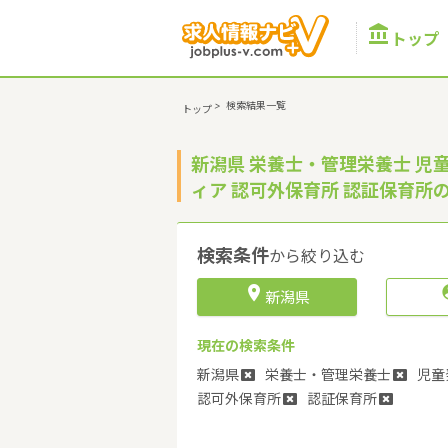

トップ
>
検索結果一覧
トップ
新潟県 栄養士・管理栄養士 児
ィア 認可外保育所 認証保育所
検索条件
から絞り込む

新潟県
現在の検索条件
新潟県
栄養士・管理栄養士
児童
認可外保育所
認証保育所