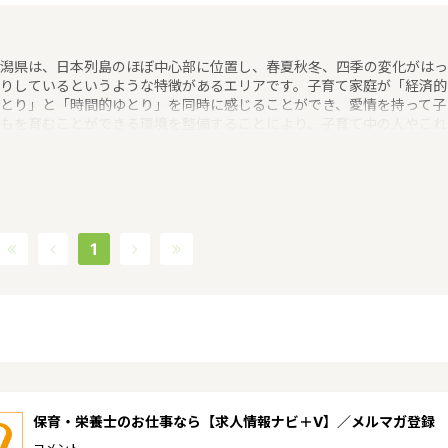
潟県は、日本列島のほぼ中心部に位置し、春夏秋冬、四季の変化がはっ
りしているというような特徴があるエリアです。子育て家庭が「経済的
とり」と「時間的ゆとり」を同時に感じることができ、愛情を持って子
もを育むことができる環境を整備することにより、子育て中の人やこれ
ら子育てをしようとする人たちが、安心して子どもを産み育てることや
育てに夢や喜びを感じることができるというような保育に関する取り組
を行っています。新潟県の政令指定都市は新潟市、人口は2271611人
2017/5/1現在）です。新潟県内には、保育所や保育施設が592施設あ
、保育士求人倍率が1.92となっています。（2017年10月現在）新潟県
町村は30。新潟県の家賃相場：6.1万円（2017年10月賃貸住宅 D-room
1
べ）
保育・栄養士のお仕事なら【求人情報ナビ＋V】／メルマガ登録