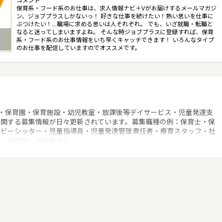
コメント
保育系・フード系のお仕事は、求人情報ナビ＋Vがお届けするメールマガジ
ン、ジョブプラスしかないっ！ 好きな仕事を続けたい！熱い思いを仕事に
ぶつけたい！…職場に求める思いは人それぞれ。 でも、いざ就職・転職と
なると迷ってしまいますよね。 そんな時ジョブプラスに登録すれば、保育
系・フード系のお仕事情報をいち早くキャッチできます！ いろんなタイプ
のお仕事を配信していますのでオススメです。
！
・保育園・保育施設・幼児教室・放課後等デイサービス・児童発達支
に関する募集情報が日々更新されています。募集職種の例：保育士・保
ベビーシッター・児童指導員・児童発達管理責任者・療育スタッフ・社
士・調理師・調理員など