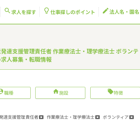



法人名・園名
求人を探す
仕事探しのポイント
童発達支援管理責任者 作業療法士・理学療法士 ボランテ
の求人募集・転職情報



職種
施設
特徴
発達支援管理責任者
作業療法士・理学療法士
ボランティア