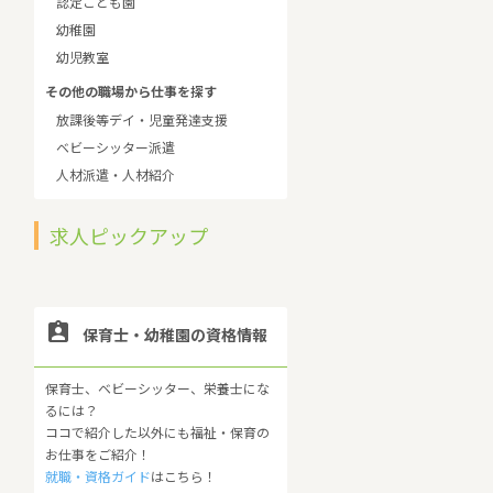
認定こども園
幼稚園
幼児教室
その他の職場から仕事を探す
放課後等デイ・児童発達支援
ベビーシッター派遣
人材派遣・人材紹介
求人ピックアップ

保育士・幼稚園の資格情報
保育士、ベビーシッター、栄養士にな
るには？
ココで紹介した以外にも福祉・保育の
お仕事をご紹介！
就職・資格ガイド
はこちら！