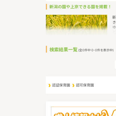
新潟の園や上京できる園を掲載！
新
き
ゆ
ど
か
子
み
検索結果一覧
(全0件中 0-0件を表示中)
（
り
市
調
認証保育園
認可保育園