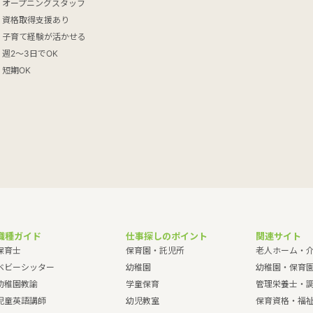
オープニングスタッフ
資格取得支援あり
子育て経験が活かせる
週2～3日でOK
短期OK
職種ガイド
仕事探しのポイント
関連サイト
保育士
保育園・託児所
老人ホーム・
ベビーシッター
幼稚園
幼稚園・保育
幼稚園教諭
学童保育
管理栄養士・
児童英語講師
幼児教室
保育資格・福