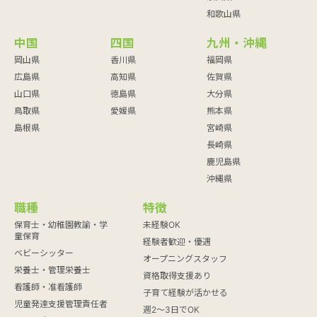
和歌山県
中国
四国
九州・沖縄
岡山県
香川県
福岡県
広島県
高知県
佐賀県
山口県
徳島県
大分県
鳥取県
愛媛県
熊本県
島根県
宮崎県
長崎県
鹿児島県
沖縄県
職種
特徴
保育士・幼稚園教諭・学
未経験OK
童保育
経験者歓迎・優遇
ベビーシッター
オープニングスタッフ
栄養士・管理栄養士
資格取得支援あり
看護師・准看護師
子育て経験が活かせる
児童発達支援管理責任者
週2～3日でOK