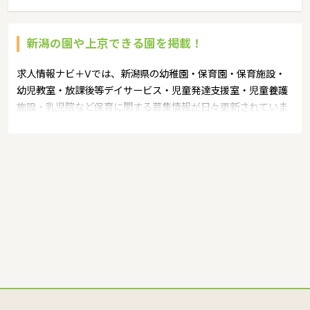
新潟の園や上京できる園を掲載！
求人情報ナビ＋Vでは、新潟県の幼稚園・保育園・保育施設・
幼児教室・放課後等デイサービス・児童発達支援室・児童養護
施設・乳児院など保育に関する募集情報が日々更新されていま
す。募集職種の例：保育士・保育パート・幼稚園教諭・学童指
導員・ベビーシッター・児童指導員・児童発達管理責任者・療
育スタッフ・社会福祉士・臨床心理士・看護師・栄養士・調理
師・調理員など