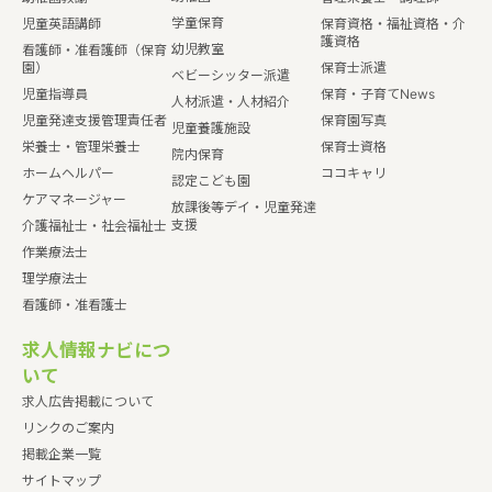
学童保育
児童英語講師
保育資格・福祉資格・介
護資格
幼児教室
看護師・准看護師（保育
園）
保育士派遣
ベビーシッター派遣
児童指導員
保育・子育てNews
人材派遣・人材紹介
児童発達支援管理責任者
保育園写真
児童養護施設
栄養士・管理栄養士
保育士資格
院内保育
ホームヘルパー
ココキャリ
認定こども園
ケアマネージャー
放課後等デイ・児童発達
支援
介護福祉士・社会福祉士
作業療法士
理学療法士
看護師・准看護士
求人情報ナビにつ
いて
求人広告掲載について
リンクのご案内
掲載企業一覧
サイトマップ