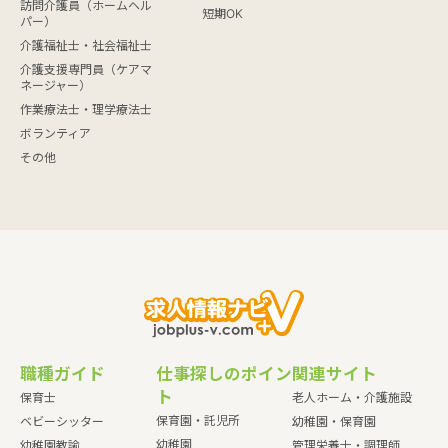
訪問介護員（ホームヘル
短期OK
パー）
介護福祉士・社会福祉士
介護支援専門員（ケアマ
ネージャー）
作業療法士・理学療法士
ボランティア
その他
職種ガイド
仕事探しのポイン
関連サイト
ト
保育士
老人ホーム・介護施設
保育園・託児所
ベビーシッター
幼稚園・保育園
幼稚園
幼稚園教諭
管理栄養士・調理師