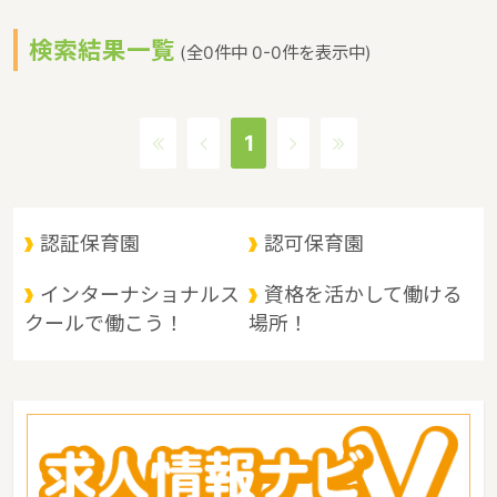
より、子育て中の人やこれから子育てをしようとする人たちが、安
検索結果一覧
心して子どもを産み育てることや子育てに夢や喜びを感じることが
(全0件中 0-0件を表示中)
できるというような保育に関する取り組みを行っています。新潟県
の政令指定都市は新潟市、人口は2271611人（2017/5/1現在）で
す。新潟県内には、保育所や保育施設が592施設あり、保育士求人
1
倍率が1.92となっています。（2017年10月現在）新潟県の市町村
は30。新潟県の家賃相場：6.1万円（2017年10月賃貸住宅 D-room
調べ）
認証保育園
認可保育園
インターナショナルス
資格を活かして働ける
クールで働こう！
場所！