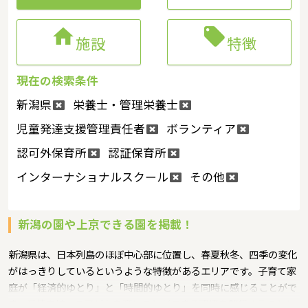


施設
特徴
現在の検索条件
新潟県
栄養士・管理栄養士
児童発達支援管理責任者
ボランティア
認可外保育所
認証保育所
インターナショナルスクール
その他
新潟の園や上京できる園を掲載！
新潟県は、日本列島のほぼ中心部に位置し、春夏秋冬、四季の変化
がはっきりしているというような特徴があるエリアです。子育て家
庭が「経済的ゆとり」と「時間的ゆとり」を同時に感じることがで
き、愛情を持って子どもを育むことができる環境を整備することに