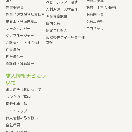
園）
保育士派遣
ベビーシッター派遣
児童指導員
保育・子育てNews
人材派遣・人材紹介
児童発達支援管理責任者
保育園写真
児童養護施設
栄養士・管理栄養士
保育士資格
院内保育
ホームヘルパー
ココキャリ
認定こども園
ケアマネージャー
放課後等デイ・児童発達
支援
介護福祉士・社会福祉士
作業療法士
理学療法士
看護師・准看護士
求人情報ナビにつ
いて
求人広告掲載について
リンクのご案内
掲載企業一覧
サイトマップ
個人情報の取り扱い
会社概要