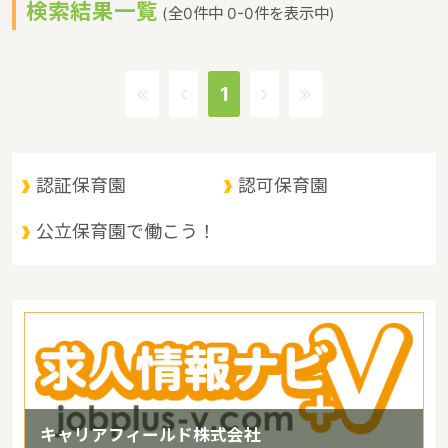
検索結果一覧
心して子どもを産み育てることや子育てに夢や喜びを感じることが
(全0件中 0-0件を表示中)
できるというような保育に関する取り組みを行っています。新潟県
の政令指定都市は新潟市、人口は2271611人（2017/5/1現在）で
す。新潟県内には、保育所や保育施設が592施設あり、保育士求人
1
倍率が1.92となっています。（2017年10月現在）新潟県の市町村
は30。新潟県の家賃相場：6.1万円（2017年10月賃貸住宅 D-room
調べ）
認証保育園
認可保育園
公立保育園で働こう！
キャリアフィールド株式会社