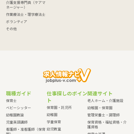
介護支援専門員（ケアマ
ネージャー）
作業療法士・理学療法士
ボランティア
その他
職種ガイド
仕事探しのポイン
関連サイト
ト
保育士
老人ホーム・介護施設
保育園・託児所
ベビーシッター
幼稚園・保育園
幼稚園
幼稚園教諭
管理栄養士・調理師
学童保育
児童英語講師
保育資格・福祉資格・介
護資格
幼児教室
看護師・准看護師（保育