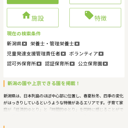


施設
特徴
現在の検索条件
新潟県
栄養士・管理栄養士
児童発達支援管理責任者
ボランティア
認可外保育所
認証保育所
公立保育園
新潟の園や上京できる園を掲載！
新潟県は、日本列島のほぼ中心部に位置し、春夏秋冬、四季の変化
がはっきりしているというような特徴があるエリアです。子育て家
庭が「経済的ゆとり」と「時間的ゆとり」を同時に感じることがで
き、愛情を持って子どもを育むことができる環境を整備することに
より、子育て中の人やこれから子育てをしようとする人たちが、安