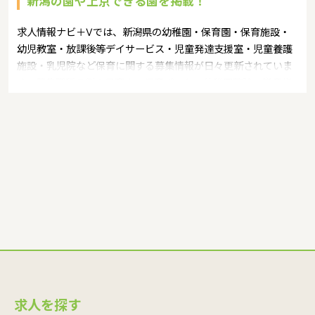
新潟の園や上京できる園を掲載！
求人情報ナビ＋Vでは、新潟県の幼稚園・保育園・保育施設・
幼児教室・放課後等デイサービス・児童発達支援室・児童養護
施設・乳児院など保育に関する募集情報が日々更新されていま
す。募集職種の例：保育士・保育パート・幼稚園教諭・学童指
導員・ベビーシッター・児童指導員・児童発達管理責任者・療
育スタッフ・社会福祉士・臨床心理士・看護師・栄養士・調理
師・調理員など
求人を探す