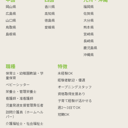
岡山県
香川県
福岡県
広島県
高知県
佐賀県
山口県
徳島県
大分県
鳥取県
愛媛県
熊本県
島根県
宮崎県
長崎県
鹿児島県
沖縄県
職種
特徴
保育士・幼稚園教諭・学
未経験OK
童保育
経験者歓迎・優遇
ベビーシッター
オープニングスタッフ
栄養士・管理栄養士
資格取得支援あり
看護師・准看護師
子育て経験が活かせる
児童発達支援管理責任者
週2～3日でOK
訪問介護員（ホームヘル
短期OK
パー）
介護福祉士・社会福祉士