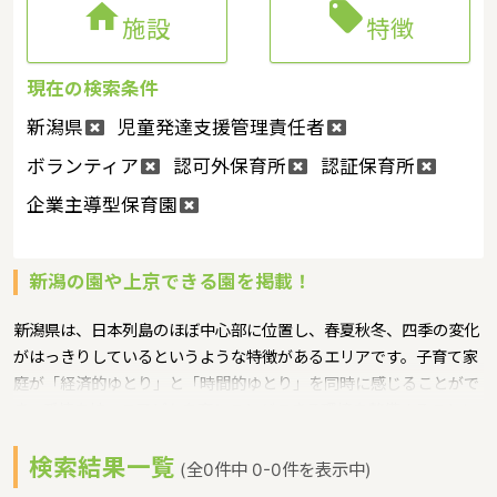


施設
特徴
現在の検索条件
新潟県
児童発達支援管理責任者
ボランティア
認可外保育所
認証保育所
企業主導型保育園
新潟の園や上京できる園を掲載！
新潟県は、日本列島のほぼ中心部に位置し、春夏秋冬、四季の変化
がはっきりしているというような特徴があるエリアです。子育て家
庭が「経済的ゆとり」と「時間的ゆとり」を同時に感じることがで
き、愛情を持って子どもを育むことができる環境を整備することに
より、子育て中の人やこれから子育てをしようとする人たちが、安
検索結果一覧
心して子どもを産み育てることや子育てに夢や喜びを感じることが
(全0件中 0-0件を表示中)
できるというような保育に関する取り組みを行っています。新潟県