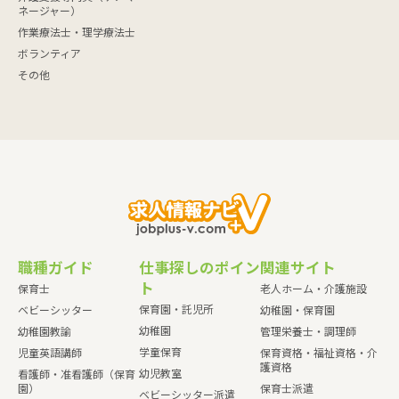
ネージャー）
作業療法士・理学療法士
ボランティア
その他
職種ガイド
仕事探しのポイン
関連サイト
ト
保育士
老人ホーム・介護施設
保育園・託児所
ベビーシッター
幼稚園・保育園
幼稚園
幼稚園教諭
管理栄養士・調理師
学童保育
児童英語講師
保育資格・福祉資格・介
護資格
幼児教室
看護師・准看護師（保育
園）
保育士派遣
ベビーシッター派遣