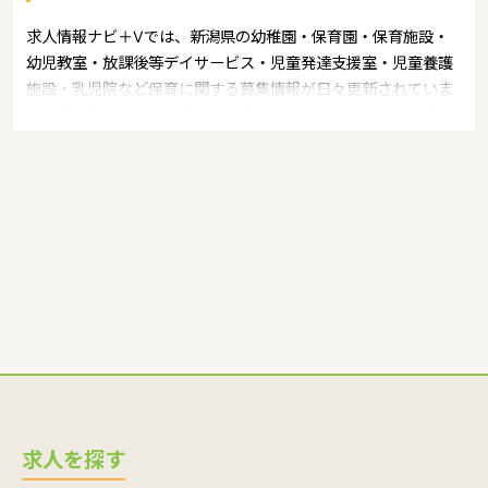
求人情報ナビ＋Vでは、新潟県の幼稚園・保育園・保育施設・
幼児教室・放課後等デイサービス・児童発達支援室・児童養護
施設・乳児院など保育に関する募集情報が日々更新されていま
す。募集職種の例：保育士・保育パート・幼稚園教諭・学童指
導員・ベビーシッター・児童指導員・児童発達管理責任者・療
育スタッフ・社会福祉士・臨床心理士・看護師・栄養士・調理
師・調理員など
求人を探す