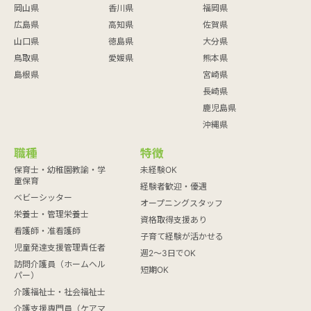
岡山県
香川県
福岡県
広島県
高知県
佐賀県
山口県
徳島県
大分県
鳥取県
愛媛県
熊本県
島根県
宮崎県
長崎県
鹿児島県
沖縄県
職種
特徴
保育士・幼稚園教諭・学
未経験OK
童保育
経験者歓迎・優遇
ベビーシッター
オープニングスタッフ
栄養士・管理栄養士
資格取得支援あり
看護師・准看護師
子育て経験が活かせる
児童発達支援管理責任者
週2～3日でOK
訪問介護員（ホームヘル
短期OK
パー）
介護福祉士・社会福祉士
介護支援専門員（ケアマ