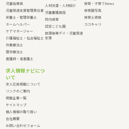
児童指導員
保育・子育てNews
人材派遣・人材紹介
児童発達支援管理責任者
保育園写真
児童養護施設
栄養士・管理栄養士
保育士資格
院内保育
ホームヘルパー
ココキャリ
認定こども園
ケアマネージャー
放課後等デイ・児童発達
支援
介護福祉士・社会福祉士
作業療法士
理学療法士
看護師・准看護士
求人情報ナビにつ
いて
求人広告掲載について
リンクのご案内
掲載企業一覧
サイトマップ
個人情報の取り扱い
会社概要
お問い合わせフォーム