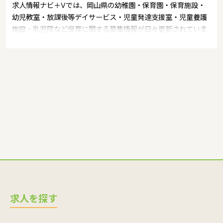
求人情報ナビ＋Vでは、岡山県の幼稚園・保育園・保育施設・
幼児教室・放課後等デイサービス・児童発達支援室・児童養護
施設・乳児院など保育に関する募集情報が日々更新されていま
す。募集職種の例：保育士・保育パート・幼稚園教諭・学童指
導員・ベビーシッター・児童指導員・児童発達管理責任者・療
育スタッフ・社会福祉士・臨床心理士・看護師・栄養士・調理
師・調理員など
求人を探す