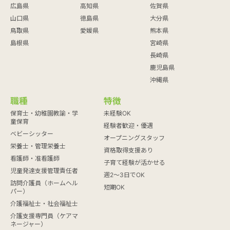
広島県
高知県
佐賀県
山口県
徳島県
大分県
鳥取県
愛媛県
熊本県
島根県
宮崎県
長崎県
鹿児島県
沖縄県
職種
特徴
保育士・幼稚園教諭・学
未経験OK
童保育
経験者歓迎・優遇
ベビーシッター
オープニングスタッフ
栄養士・管理栄養士
資格取得支援あり
看護師・准看護師
子育て経験が活かせる
児童発達支援管理責任者
週2～3日でOK
訪問介護員（ホームヘル
短期OK
パー）
介護福祉士・社会福祉士
介護支援専門員（ケアマ
ネージャー）