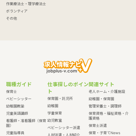
作業療法士・理学療法士
ボランティア
その他
職種ガイド
仕事探しのポイン
関連サイト
ト
保育士
老人ホーム・介護施設
保育園・託児所
ベビーシッター
幼稚園・保育園
幼稚園
幼稚園教諭
管理栄養士・調理師
学童保育
児童英語講師
保育資格・福祉資格・介
護資格
幼児教室
看護師・准看護師（保育
園）
保育士派遣
ベビーシッター派遣
児童指導員
保育・子育てNews
人材派遣・人材紹介