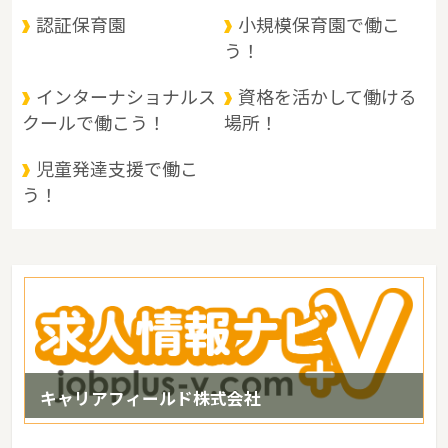
接。南は瀬戸内海を臨んで四国に、北は山陰地方と接しており、 中
認証保育園
小規模保育園で働こ
四国地方の交通の要衝として古くから重要な位置にあります。県北
う！
部は、中国山地と盆地、中部は吉備高原などの丘陵地、南部は平野
に大きく分けられます。 県北部は山と温泉に、南部は穏やかな海と
インターナショナルス
資格を活かして働ける
多島美に恵まれているというような特徴があるエリアです。
クールで働こう！
場所！
児童発達支援で働こ
う！
キャリアフィールド株式会社