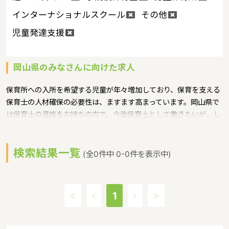
インターナショナルスクール
その他
児童発達支援
岡山県のみなさんに向けた求人
保育所への入所を希望する児童が年々増加しており、保育を支える
保育士の人材確保の必要性は、ますます高まっています。岡山県で
は保育士の資格をお持ちの方で、今後保育士として働きたいが、し
ばらく現場を離れていたため復職への不安などがある方に対して、
保育士への就職を支援するための研修会等を実施というような保育
検索結果一覧
に関する取り組みを行っています。
(全0件中 0-0件を表示中)
岡山県の政令指定都市は岡山市、人口は1910139人（2017/5/1現
在）です。岡山県内には、保育所や保育施設が480施設あり、保育
士求人倍率が1.7となっています。（2017年10月現在）岡山県の市
1
町村は27。岡山県の家賃相場：5.6万円（2017年10月賃貸住宅 D-
room調べ）
岡山県は、山陽道の中央に位置し、東は兵庫県、西は広島県に隣