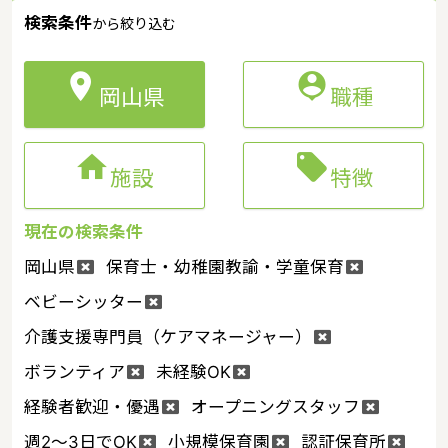
検索条件
から絞り込む


岡山県
職種


施設
特徴
現在の検索条件
岡山県
保育士・幼稚園教諭・学童保育
ベビーシッター
介護支援専門員（ケアマネージャー）
ボランティア
未経験OK
経験者歓迎・優遇
オープニングスタッフ
週2～3日でOK
小規模保育園
認証保育所