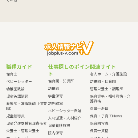
職種ガイド
仕事探しのポイン
関連サイト
ト
保育士
老人ホーム・介護施設
保育園・託児所
ベビーシッター
幼稚園・保育園
幼稚園
幼稚園教諭
管理栄養士・調理師
学童保育
児童英語講師
保育資格・福祉資格・介
護資格
幼児教室
看護師・准看護師（保育
園）
保育士派遣
ベビーシッター派遣
児童指導員
保育・子育てNews
人材派遣・人材紹介
児童発達支援管理責任者
保育園写真
児童養護施設
栄養士・管理栄養士
保育士資格
院内保育