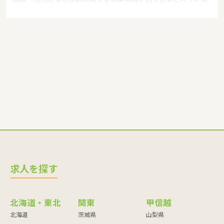
す。募集職種の例：保育士・保育パート・幼稚園教諭・学童指
導員・ベビーシッター・児童指導員・児童発達管理責任者・療
育スタッフ・社会福祉士・臨床心理士・看護師・栄養士・調理
師・調理員など
求人を探す
北海道・東北
関東
甲信越
北海道
茨城県
山梨県