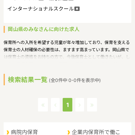
インターナショナルスクール
岡山県のみなさんに向けた求人
保育所への入所を希望する児童が年々増加しており、保育を支える
保育士の人材確保の必要性は、ますます高まっています。岡山県で
は保育士の資格をお持ちの方で、今後保育士として働きたいが、し
ばらく現場を離れていたため復職への不安などがある方に対して、
保育士への就職を支援するための研修会等を実施というような保育
検索結果一覧
に関する取り組みを行っています。
(全0件中 0-0件を表示中)
岡山県の政令指定都市は岡山市、人口は1910139人（2017/5/1現
在）です。岡山県内には、保育所や保育施設が480施設あり、保育
士求人倍率が1.7となっています。（2017年10月現在）岡山県の市
1
町村は27。岡山県の家賃相場：5.6万円（2017年10月賃貸住宅 D-
room調べ）
岡山県は、山陽道の中央に位置し、東は兵庫県、西は広島県に隣
接。南は瀬戸内海を臨んで四国に、北は山陰地方と接しており、 中
病院内保育
企業内保育所で働こ