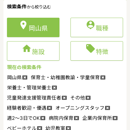
検索条件
から絞り込む


岡山県
職種


施設
特徴
現在の検索条件
岡山県
保育士・幼稚園教諭・学童保育
栄養士・管理栄養士
児童発達支援管理責任者
その他
経験者歓迎・優遇
オープニングスタッフ
週2～3日でOK
病院内保育
企業内保育所
ベビーホテル
幼児教室