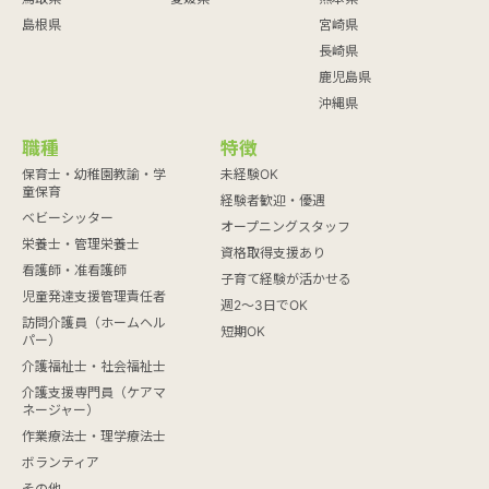
島根県
宮崎県
長崎県
鹿児島県
沖縄県
職種
特徴
保育士・幼稚園教諭・学
未経験OK
童保育
経験者歓迎・優遇
ベビーシッター
オープニングスタッフ
栄養士・管理栄養士
資格取得支援あり
看護師・准看護師
子育て経験が活かせる
児童発達支援管理責任者
週2～3日でOK
訪問介護員（ホームヘル
短期OK
パー）
介護福祉士・社会福祉士
介護支援専門員（ケアマ
ネージャー）
作業療法士・理学療法士
ボランティア
その他