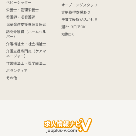
ベビーシッター
オープニングスタッフ
栄養士・管理栄養士
資格取得支援あり
看護師・准看護師
子育て経験が活かせる
児童発達支援管理責任者
週2～3日でOK
訪問介護員（ホームヘル
短期OK
パー）
介護福祉士・社会福祉士
介護支援専門員（ケアマ
ネージャー）
作業療法士・理学療法士
ボランティア
その他