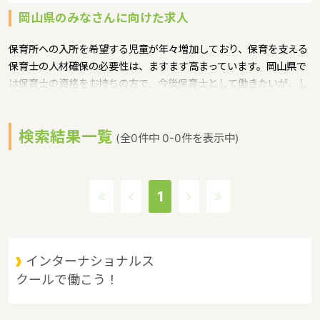
岡山県のみなさんに向けた求人
保育所への入所を希望する児童が年々増加しており、保育を支える
保育士の人材確保の必要性は、ますます高まっています。岡山県で
は保育士の資格をお持ちの方で、今後保育士として働きたいが、し
ばらく現場を離れていたため復職への不安などがある方に対して、
保育士への就職を支援するための研修会等を実施というような保育
検索結果一覧
に関する取り組みを行っています。
(全0件中 0-0件を表示中)
岡山県の政令指定都市は岡山市、人口は1910139人（2017/5/1現
在）です。岡山県内には、保育所や保育施設が480施設あり、保育
士求人倍率が1.7となっています。（2017年10月現在）岡山県の市
1
町村は27。岡山県の家賃相場：5.6万円（2017年10月賃貸住宅 D-
room調べ）
岡山県は、山陽道の中央に位置し、東は兵庫県、西は広島県に隣
接。南は瀬戸内海を臨んで四国に、北は山陰地方と接しており、 中
インターナショナルス
四国地方の交通の要衝として古くから重要な位置にあります。県北
クールで働こう！
部は、中国山地と盆地、中部は吉備高原などの丘陵地、南部は平野
に大きく分けられます。 県北部は山と温泉に、南部は穏やかな海と