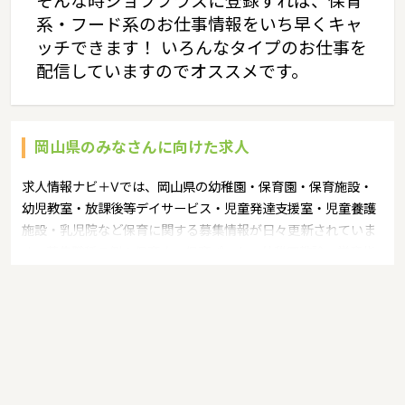
そんな時ジョブプラスに登録すれば、保育
系・フード系のお仕事情報をいち早くキャ
ッチできます！ いろんなタイプのお仕事を
配信していますのでオススメです。
岡山県のみなさんに向けた求人
求人情報ナビ＋Vでは、岡山県の幼稚園・保育園・保育施設・
幼児教室・放課後等デイサービス・児童発達支援室・児童養護
施設・乳児院など保育に関する募集情報が日々更新されていま
す。募集職種の例：保育士・保育パート・幼稚園教諭・学童指
導員・ベビーシッター・児童指導員・児童発達管理責任者・療
育スタッフ・社会福祉士・臨床心理士・看護師・栄養士・調理
師・調理員など