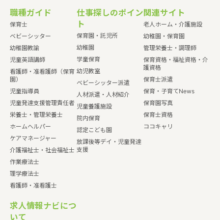
職種ガイド
仕事探しのポイン
関連サイト
ト
保育士
老人ホーム・介護施設
保育園・託児所
ベビーシッター
幼稚園・保育園
幼稚園
幼稚園教諭
管理栄養士・調理師
学童保育
児童英語講師
保育資格・福祉資格・介
護資格
幼児教室
看護師・准看護師（保育
園）
保育士派遣
ベビーシッター派遣
児童指導員
保育・子育てNews
人材派遣・人材紹介
児童発達支援管理責任者
保育園写真
児童養護施設
栄養士・管理栄養士
保育士資格
院内保育
ホームヘルパー
ココキャリ
認定こども園
ケアマネージャー
放課後等デイ・児童発達
支援
介護福祉士・社会福祉士
作業療法士
理学療法士
看護師・准看護士
求人情報ナビにつ
いて