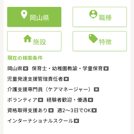


岡山県
職種


施設
特徴
現在の検索条件
岡山県
保育士・幼稚園教諭・学童保育
児童発達支援管理責任者
介護支援専門員（ケアマネージャー）
ボランティア
経験者歓迎・優遇
資格取得支援あり
週2～3日でOK
インターナショナルスクール