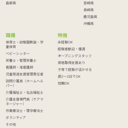
島根県
宮崎県
長崎県
鹿児島県
沖縄県
職種
特徴
保育士・幼稚園教諭・学
未経験OK
童保育
経験者歓迎・優遇
ベビーシッター
オープニングスタッフ
栄養士・管理栄養士
資格取得支援あり
看護師・准看護師
子育て経験が活かせる
児童発達支援管理責任者
週2～3日でOK
訪問介護員（ホームヘル
短期OK
パー）
介護福祉士・社会福祉士
介護支援専門員（ケアマ
ネージャー）
作業療法士・理学療法士
ボランティア
その他