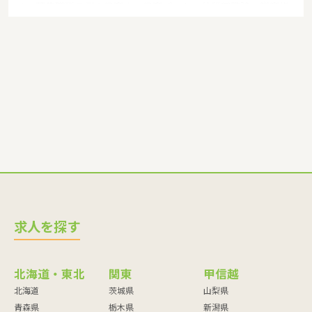
す。募集職種の例：保育士・保育パート・幼稚園教諭・学童指
導員・ベビーシッター・児童指導員・児童発達管理責任者・療
育スタッフ・社会福祉士・臨床心理士・看護師・栄養士・調理
師・調理員など
求人を探す
北海道・東北
関東
甲信越
北海道
茨城県
山梨県
青森県
栃木県
新潟県