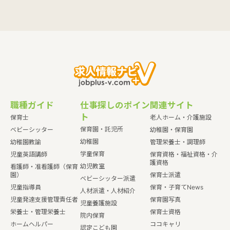
職種ガイド
仕事探しのポイン
関連サイト
ト
保育士
老人ホーム・介護施設
保育園・託児所
ベビーシッター
幼稚園・保育園
幼稚園
幼稚園教諭
管理栄養士・調理師
学童保育
児童英語講師
保育資格・福祉資格・介
護資格
幼児教室
看護師・准看護師（保育
園）
保育士派遣
ベビーシッター派遣
児童指導員
保育・子育てNews
人材派遣・人材紹介
児童発達支援管理責任者
保育園写真
児童養護施設
栄養士・管理栄養士
保育士資格
院内保育
ホームヘルパー
ココキャリ
認定こども園