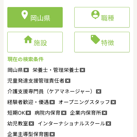


岡山県
職種


施設
特徴
現在の検索条件
岡山県
栄養士・管理栄養士
児童発達支援管理責任者
介護支援専門員（ケアマネージャー）
経験者歓迎・優遇
オープニングスタッフ
短期OK
病院内保育
企業内保育所
幼児教室
インターナショナルスクール
企業主導型保育園