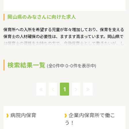
岡山県のみなさんに向けた求人
保育所への入所を希望する児童が年々増加しており、保育を支える
保育士の人材確保の必要性は、ますます高まっています。岡山県で
は保育士の資格をお持ちの方で、今後保育士として働きたいが、し
ばらく現場を離れていたため復職への不安などがある方に対して、
保育士への就職を支援するための研修会等を実施というような保育
検索結果一覧
に関する取り組みを行っています。
(全0件中 0-0件を表示中)
岡山県の政令指定都市は岡山市、人口は1910139人（2017/5/1現
在）です。岡山県内には、保育所や保育施設が480施設あり、保育
士求人倍率が1.7となっています。（2017年10月現在）岡山県の市
1
町村は27。岡山県の家賃相場：5.6万円（2017年10月賃貸住宅 D-
room調べ）
岡山県は、山陽道の中央に位置し、東は兵庫県、西は広島県に隣
接。南は瀬戸内海を臨んで四国に、北は山陰地方と接しており、 中
病院内保育
企業内保育所で働こ
四国地方の交通の要衝として古くから重要な位置にあります。県北
う！
部は、中国山地と盆地、中部は吉備高原などの丘陵地、南部は平野