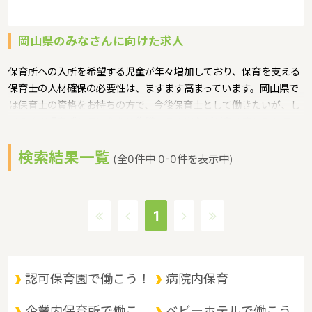
岡山県のみなさんに向けた求人
保育所への入所を希望する児童が年々増加しており、保育を支える
保育士の人材確保の必要性は、ますます高まっています。岡山県で
は保育士の資格をお持ちの方で、今後保育士として働きたいが、し
ばらく現場を離れていたため復職への不安などがある方に対して、
保育士への就職を支援するための研修会等を実施というような保育
検索結果一覧
に関する取り組みを行っています。
(全0件中 0-0件を表示中)
岡山県の政令指定都市は岡山市、人口は1910139人（2017/5/1現
在）です。岡山県内には、保育所や保育施設が480施設あり、保育
士求人倍率が1.7となっています。（2017年10月現在）岡山県の市
1
町村は27。岡山県の家賃相場：5.6万円（2017年10月賃貸住宅 D-
room調べ）
岡山県は、山陽道の中央に位置し、東は兵庫県、西は広島県に隣
接。南は瀬戸内海を臨んで四国に、北は山陰地方と接しており、 中
認可保育園で働こう！
病院内保育
四国地方の交通の要衝として古くから重要な位置にあります。県北
部は、中国山地と盆地、中部は吉備高原などの丘陵地、南部は平野
企業内保育所で働こ
ベビーホテルで働こう