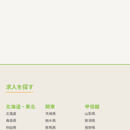
導員・ベビーシッター・児童指導員・児童発達管理責任者・療
育スタッフ・社会福祉士・臨床心理士・看護師・栄養士・調理
師・調理員など
求人を探す
北海道・東北
関東
甲信越
北海道
茨城県
山梨県
青森県
栃木県
新潟県
秋田県
群馬県
長野県