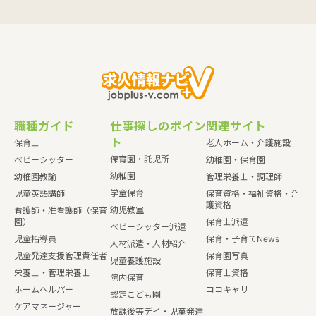
職種ガイド
仕事探しのポイン
関連サイト
ト
保育士
老人ホーム・介護施設
保育園・託児所
ベビーシッター
幼稚園・保育園
幼稚園
幼稚園教諭
管理栄養士・調理師
学童保育
児童英語講師
保育資格・福祉資格・介
護資格
幼児教室
看護師・准看護師（保育
園）
保育士派遣
ベビーシッター派遣
児童指導員
保育・子育てNews
人材派遣・人材紹介
児童発達支援管理責任者
保育園写真
児童養護施設
栄養士・管理栄養士
保育士資格
院内保育
ホームヘルパー
ココキャリ
認定こども園
ケアマネージャー
放課後等デイ・児童発達