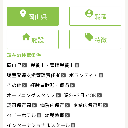


岡山県
職種


施設
特徴
現在の検索条件
岡山県
栄養士・管理栄養士
児童発達支援管理責任者
ボランティア
その他
経験者歓迎・優遇
オープニングスタッフ
週2～3日でOK
認可保育園
病院内保育
企業内保育所
ベビーホテル
幼児教室
インターナショナルスクール