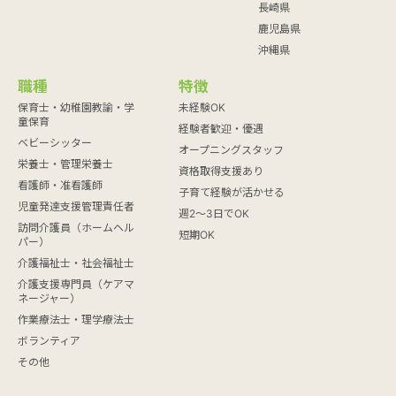
長崎県
鹿児島県
沖縄県
職種
特徴
保育士・幼稚園教諭・学
未経験OK
童保育
経験者歓迎・優遇
ベビーシッター
オープニングスタッフ
栄養士・管理栄養士
資格取得支援あり
看護師・准看護師
子育て経験が活かせる
児童発達支援管理責任者
週2～3日でOK
訪問介護員（ホームヘル
短期OK
パー）
介護福祉士・社会福祉士
介護支援専門員（ケアマ
ネージャー）
作業療法士・理学療法士
ボランティア
その他