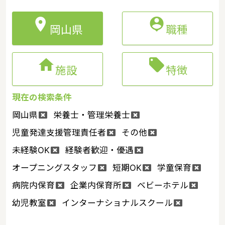


岡山県
職種


施設
特徴
現在の検索条件
岡山県
栄養士・管理栄養士
児童発達支援管理責任者
その他
未経験OK
経験者歓迎・優遇
オープニングスタッフ
短期OK
学童保育
病院内保育
企業内保育所
ベビーホテル
幼児教室
インターナショナルスクール