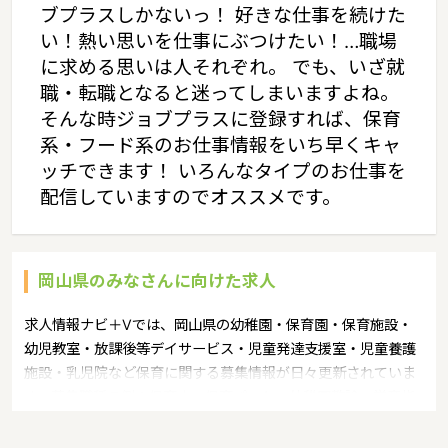
ブプラスしかないっ！ 好きな仕事を続けた
い！熱い思いを仕事にぶつけたい！…職場
に求める思いは人それぞれ。 でも、いざ就
職・転職となると迷ってしまいますよね。
そんな時ジョブプラスに登録すれば、保育
系・フード系のお仕事情報をいち早くキャ
ッチできます！ いろんなタイプのお仕事を
配信していますのでオススメです。
岡山県のみなさんに向けた求人
求人情報ナビ＋Vでは、岡山県の幼稚園・保育園・保育施設・
幼児教室・放課後等デイサービス・児童発達支援室・児童養護
施設・乳児院など保育に関する募集情報が日々更新されていま
す。募集職種の例：保育士・保育パート・幼稚園教諭・学童指
導員・ベビーシッター・児童指導員・児童発達管理責任者・療
育スタッフ・社会福祉士・臨床心理士・看護師・栄養士・調理