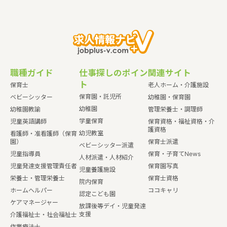
職種ガイド
仕事探しのポイン
関連サイト
ト
保育士
老人ホーム・介護施設
保育園・託児所
ベビーシッター
幼稚園・保育園
幼稚園
幼稚園教諭
管理栄養士・調理師
学童保育
児童英語講師
保育資格・福祉資格・介
護資格
幼児教室
看護師・准看護師（保育
園）
保育士派遣
ベビーシッター派遣
児童指導員
保育・子育てNews
人材派遣・人材紹介
児童発達支援管理責任者
保育園写真
児童養護施設
栄養士・管理栄養士
保育士資格
院内保育
ホームヘルパー
ココキャリ
認定こども園
ケアマネージャー
放課後等デイ・児童発達
支援
介護福祉士・社会福祉士
作業療法士