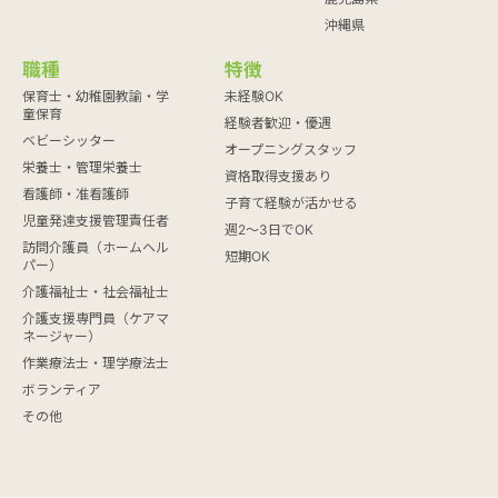
沖縄県
職種
特徴
保育士・幼稚園教諭・学
未経験OK
童保育
経験者歓迎・優遇
ベビーシッター
オープニングスタッフ
栄養士・管理栄養士
資格取得支援あり
看護師・准看護師
子育て経験が活かせる
児童発達支援管理責任者
週2～3日でOK
訪問介護員（ホームヘル
短期OK
パー）
介護福祉士・社会福祉士
介護支援専門員（ケアマ
ネージャー）
作業療法士・理学療法士
ボランティア
その他