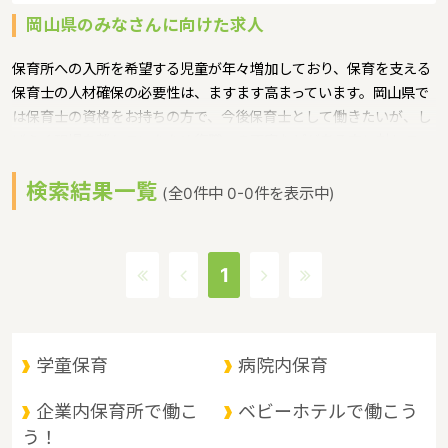
岡山県のみなさんに向けた求人
保育所への入所を希望する児童が年々増加しており、保育を支える
保育士の人材確保の必要性は、ますます高まっています。岡山県で
は保育士の資格をお持ちの方で、今後保育士として働きたいが、し
ばらく現場を離れていたため復職への不安などがある方に対して、
保育士への就職を支援するための研修会等を実施というような保育
検索結果一覧
に関する取り組みを行っています。
(全0件中 0-0件を表示中)
岡山県の政令指定都市は岡山市、人口は1910139人（2017/5/1現
在）です。岡山県内には、保育所や保育施設が480施設あり、保育
士求人倍率が1.7となっています。（2017年10月現在）岡山県の市
1
町村は27。岡山県の家賃相場：5.6万円（2017年10月賃貸住宅 D-
room調べ）
岡山県は、山陽道の中央に位置し、東は兵庫県、西は広島県に隣
接。南は瀬戸内海を臨んで四国に、北は山陰地方と接しており、 中
学童保育
病院内保育
四国地方の交通の要衝として古くから重要な位置にあります。県北
部は、中国山地と盆地、中部は吉備高原などの丘陵地、南部は平野
企業内保育所で働こ
ベビーホテルで働こう
に大きく分けられます。 県北部は山と温泉に、南部は穏やかな海と
う！