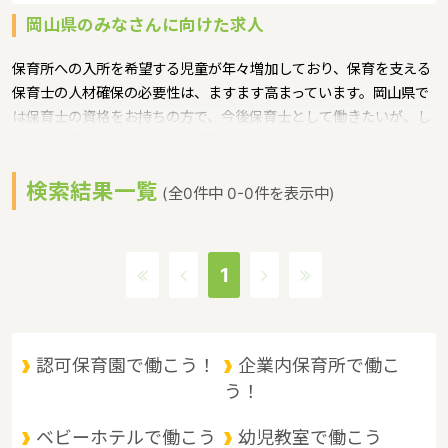
岡山県のみなさんに向けた求人
保育所への入所を希望する児童が年々増加しており、保育を支える
保育士の人材確保の必要性は、ますます高まっています。岡山県で
は保育士の資格をお持ちの方で、今後保育士として働きたいが、し
ばらく現場を離れていたため復職への不安などがある方に対して、
保育士への就職を支援するための研修会等を実施というような保育
検索結果一覧
に関する取り組みを行っています。
(全0件中 0-0件を表示中)
岡山県の政令指定都市は岡山市、人口は1910139人（2017/5/1現
在）です。岡山県内には、保育所や保育施設が480施設あり、保育
士求人倍率が1.7となっています。（2017年10月現在）岡山県の市
1
町村は27。岡山県の家賃相場：5.6万円（2017年10月賃貸住宅 D-
room調べ）
岡山県は、山陽道の中央に位置し、東は兵庫県、西は広島県に隣
接。南は瀬戸内海を臨んで四国に、北は山陰地方と接しており、 中
認可保育園で働こう！
企業内保育所で働こ
四国地方の交通の要衝として古くから重要な位置にあります。県北
う！
部は、中国山地と盆地、中部は吉備高原などの丘陵地、南部は平野
に大きく分けられます。 県北部は山と温泉に、南部は穏やかな海と
ベビーホテルで働こう
幼児教室で働こう