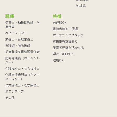
沖縄県
職種
特徴
保育士・幼稚園教諭・学
未経験OK
童保育
経験者歓迎・優遇
ベビーシッター
オープニングスタッフ
栄養士・管理栄養士
資格取得支援あり
看護師・准看護師
子育て経験が活かせる
児童発達支援管理責任者
週2～3日でOK
訪問介護員（ホームヘル
短期OK
パー）
介護福祉士・社会福祉士
介護支援専門員（ケアマ
ネージャー）
作業療法士・理学療法士
ボランティア
その他