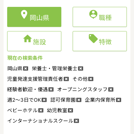


岡山県
職種


施設
特徴
現在の検索条件
岡山県
栄養士・管理栄養士
児童発達支援管理責任者
その他
経験者歓迎・優遇
オープニングスタッフ
週2～3日でOK
認可保育園
企業内保育所
ベビーホテル
幼児教室
インターナショナルスクール