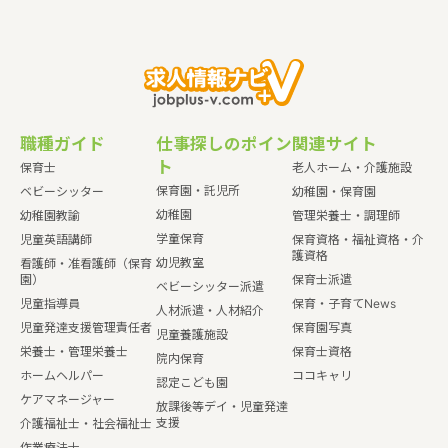
職種ガイド
仕事探しのポイン
関連サイト
ト
保育士
老人ホーム・介護施設
保育園・託児所
ベビーシッター
幼稚園・保育園
幼稚園
幼稚園教諭
管理栄養士・調理師
学童保育
児童英語講師
保育資格・福祉資格・介
護資格
幼児教室
看護師・准看護師（保育
園）
保育士派遣
ベビーシッター派遣
児童指導員
保育・子育てNews
人材派遣・人材紹介
児童発達支援管理責任者
保育園写真
児童養護施設
栄養士・管理栄養士
保育士資格
院内保育
ホームヘルパー
ココキャリ
認定こども園
ケアマネージャー
放課後等デイ・児童発達
支援
介護福祉士・社会福祉士
作業療法士