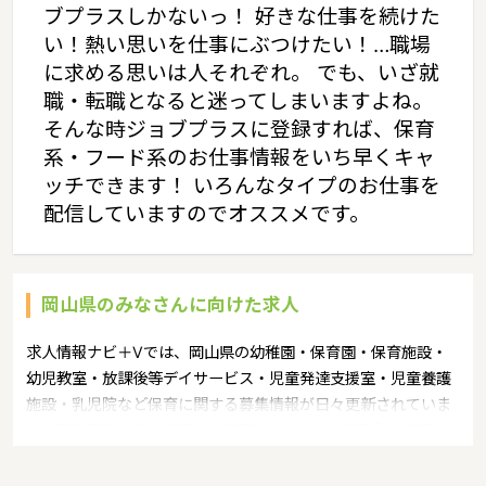
ブプラスしかないっ！ 好きな仕事を続けた
い！熱い思いを仕事にぶつけたい！…職場
に求める思いは人それぞれ。 でも、いざ就
職・転職となると迷ってしまいますよね。
そんな時ジョブプラスに登録すれば、保育
系・フード系のお仕事情報をいち早くキャ
ッチできます！ いろんなタイプのお仕事を
配信していますのでオススメです。
岡山県のみなさんに向けた求人
求人情報ナビ＋Vでは、岡山県の幼稚園・保育園・保育施設・
幼児教室・放課後等デイサービス・児童発達支援室・児童養護
施設・乳児院など保育に関する募集情報が日々更新されていま
す。募集職種の例：保育士・保育パート・幼稚園教諭・学童指
導員・ベビーシッター・児童指導員・児童発達管理責任者・療
育スタッフ・社会福祉士・臨床心理士・看護師・栄養士・調理