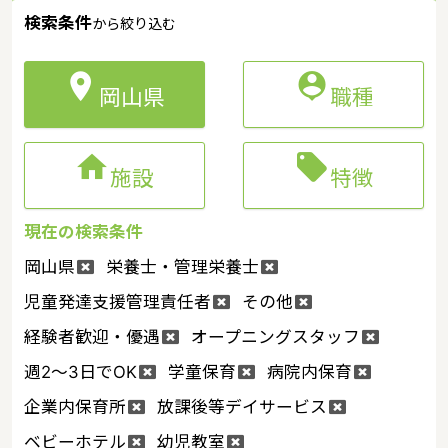
検索条件
から絞り込む


岡山県
職種


施設
特徴
現在の検索条件
岡山県
栄養士・管理栄養士
児童発達支援管理責任者
その他
経験者歓迎・優遇
オープニングスタッフ
週2～3日でOK
学童保育
病院内保育
企業内保育所
放課後等デイサービス
ベビーホテル
幼児教室