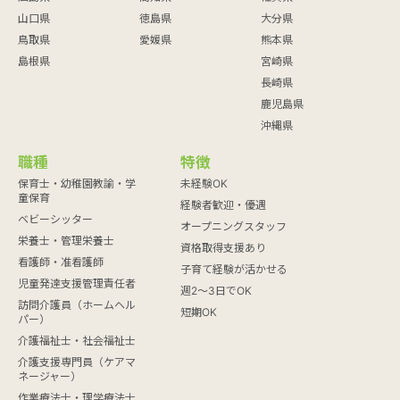
山口県
徳島県
大分県
鳥取県
愛媛県
熊本県
島根県
宮崎県
長崎県
鹿児島県
沖縄県
職種
特徴
保育士・幼稚園教諭・学
未経験OK
童保育
経験者歓迎・優遇
ベビーシッター
オープニングスタッフ
栄養士・管理栄養士
資格取得支援あり
看護師・准看護師
子育て経験が活かせる
児童発達支援管理責任者
週2～3日でOK
訪問介護員（ホームヘル
短期OK
パー）
介護福祉士・社会福祉士
介護支援専門員（ケアマ
ネージャー）
作業療法士・理学療法士