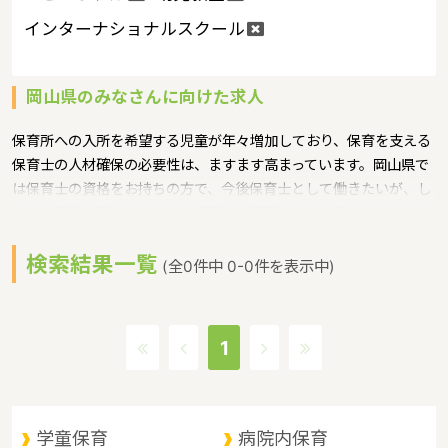
インターナショナルスクール
岡山県のみなさんに向けた求人
保育所への入所を希望する児童が年々増加しており、保育を支える
保育士の人材確保の必要性は、ますます高まっています。岡山県で
は保育士の資格をお持ちの方で、今後保育士として働きたいが、し
ばらく現場を離れていたため復職への不安などがある方に対して、
保育士への就職を支援するための研修会等を実施というような保育
検索結果一覧
に関する取り組みを行っています。
(全0件中 0-0件を表示中)
岡山県の政令指定都市は岡山市、人口は1910139人（2017/5/1現
在）です。岡山県内には、保育所や保育施設が480施設あり、保育
士求人倍率が1.7となっています。（2017年10月現在）岡山県の市
1
町村は27。岡山県の家賃相場：5.6万円（2017年10月賃貸住宅 D-
room調べ）
岡山県は、山陽道の中央に位置し、東は兵庫県、西は広島県に隣
接。南は瀬戸内海を臨んで四国に、北は山陰地方と接しており、 中
学童保育
病院内保育