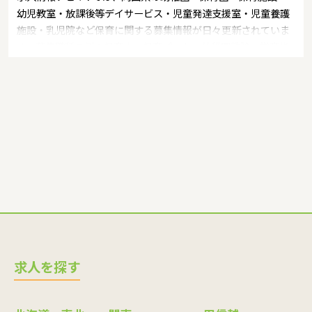
幼児教室・放課後等デイサービス・児童発達支援室・児童養護
施設・乳児院など保育に関する募集情報が日々更新されていま
す。募集職種の例：保育士・保育パート・幼稚園教諭・学童指
導員・ベビーシッター・児童指導員・児童発達管理責任者・療
育スタッフ・社会福祉士・臨床心理士・看護師・栄養士・調理
師・調理員など
求人を探す