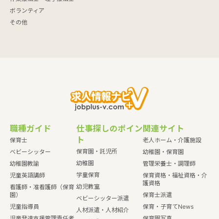
ボランティア
その他
職種ガイド
仕事探しのポイン
関連サイト
ト
保育士
老人ホーム・介護施設
保育園・託児所
ベビーシッター
幼稚園・保育園
幼稚園
幼稚園教諭
管理栄養士・調理師
学童保育
児童英語講師
保育資格・福祉資格・介
護資格
幼児教室
看護師・准看護師（保育
園）
保育士派遣
ベビーシッター派遣
児童指導員
保育・子育てNews
人材派遣・人材紹介
児童発達支援管理責任者
保育園写真