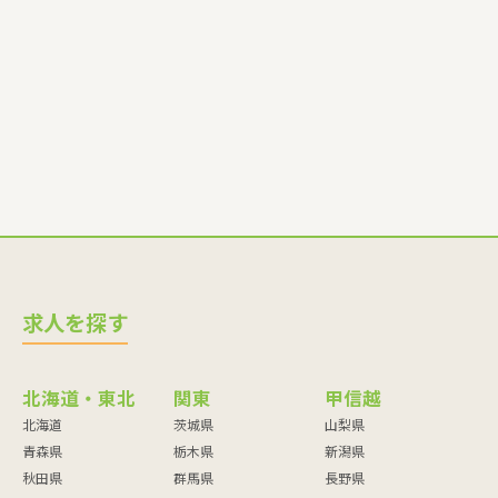
育スタッフ・社会福祉士・臨床心理士・看護師・栄養士・調理
師・調理員など
求人を探す
北海道・東北
関東
甲信越
北海道
茨城県
山梨県
青森県
栃木県
新潟県
秋田県
群馬県
長野県