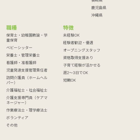
長崎県
鹿児島県
沖縄県
職種
特徴
保育士・幼稚園教諭・学
未経験OK
童保育
経験者歓迎・優遇
ベビーシッター
オープニングスタッフ
栄養士・管理栄養士
資格取得支援あり
看護師・准看護師
子育て経験が活かせる
児童発達支援管理責任者
週2～3日でOK
訪問介護員（ホームヘル
短期OK
パー）
介護福祉士・社会福祉士
介護支援専門員（ケアマ
ネージャー）
作業療法士・理学療法士
ボランティア
その他