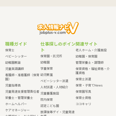
職種ガイド
仕事探しのポイン
関連サイト
ト
保育士
老人ホーム・介護施設
保育園・託児所
ベビーシッター
幼稚園・保育園
幼稚園
幼稚園教諭
管理栄養士・調理師
学童保育
児童英語講師
保育資格・福祉資格・介
護資格
幼児教室
看護師・准看護師（保育
園）
保育士派遣
ベビーシッター派遣
児童指導員
保育・子育てNews
人材派遣・人材紹介
児童発達支援管理責任者
保育園写真
児童養護施設
栄養士・管理栄養士
保育士資格
院内保育
ホームヘルパー
ココキャリ
認定こども園
ケアマネージャー
放課後等デイ・児童発達