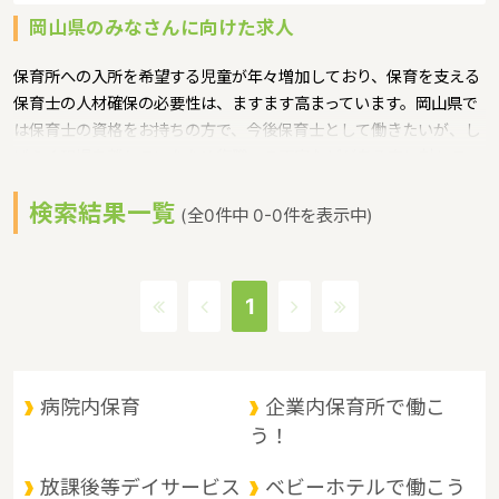
岡山県のみなさんに向けた求人
保育所への入所を希望する児童が年々増加しており、保育を支える
保育士の人材確保の必要性は、ますます高まっています。岡山県で
は保育士の資格をお持ちの方で、今後保育士として働きたいが、し
ばらく現場を離れていたため復職への不安などがある方に対して、
保育士への就職を支援するための研修会等を実施というような保育
検索結果一覧
に関する取り組みを行っています。
(全0件中 0-0件を表示中)
岡山県の政令指定都市は岡山市、人口は1910139人（2017/5/1現
在）です。岡山県内には、保育所や保育施設が480施設あり、保育
士求人倍率が1.7となっています。（2017年10月現在）岡山県の市
1
町村は27。岡山県の家賃相場：5.6万円（2017年10月賃貸住宅 D-
room調べ）
岡山県は、山陽道の中央に位置し、東は兵庫県、西は広島県に隣
接。南は瀬戸内海を臨んで四国に、北は山陰地方と接しており、 中
病院内保育
企業内保育所で働こ
四国地方の交通の要衝として古くから重要な位置にあります。県北
う！
部は、中国山地と盆地、中部は吉備高原などの丘陵地、南部は平野
に大きく分けられます。 県北部は山と温泉に、南部は穏やかな海と
放課後等デイサービス
ベビーホテルで働こう