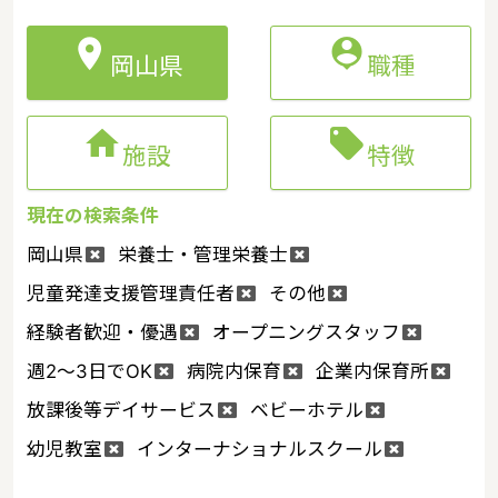


岡山県
職種


施設
特徴
現在の検索条件
岡山県
栄養士・管理栄養士
児童発達支援管理責任者
その他
経験者歓迎・優遇
オープニングスタッフ
週2～3日でOK
病院内保育
企業内保育所
放課後等デイサービス
ベビーホテル
幼児教室
インターナショナルスクール