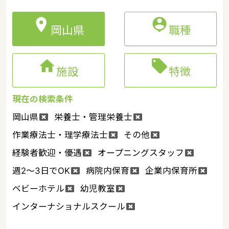


岡山県
職種


施設
特徴
現在の検索条件
岡山県
栄養士・管理栄養士
作業療法士・理学療法士
その他
経験者歓迎・優遇
オープニングスタッフ
週2～3日でOK
病院内保育
企業内保育所
ベビーホテル
幼児教室
インターナショナルスクール