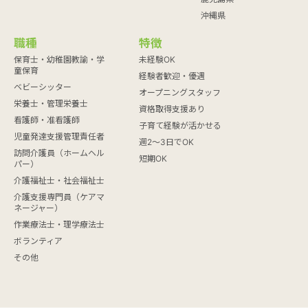
沖縄県
職種
特徴
保育士・幼稚園教諭・学
未経験OK
童保育
経験者歓迎・優遇
ベビーシッター
オープニングスタッフ
栄養士・管理栄養士
資格取得支援あり
看護師・准看護師
子育て経験が活かせる
児童発達支援管理責任者
週2～3日でOK
訪問介護員（ホームヘル
短期OK
パー）
介護福祉士・社会福祉士
介護支援専門員（ケアマ
ネージャー）
作業療法士・理学療法士
ボランティア
その他