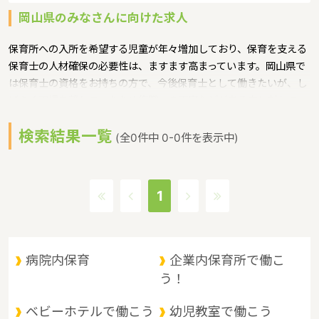
岡山県のみなさんに向けた求人
保育所への入所を希望する児童が年々増加しており、保育を支える
保育士の人材確保の必要性は、ますます高まっています。岡山県で
は保育士の資格をお持ちの方で、今後保育士として働きたいが、し
ばらく現場を離れていたため復職への不安などがある方に対して、
保育士への就職を支援するための研修会等を実施というような保育
検索結果一覧
に関する取り組みを行っています。
(全0件中 0-0件を表示中)
岡山県の政令指定都市は岡山市、人口は1910139人（2017/5/1現
在）です。岡山県内には、保育所や保育施設が480施設あり、保育
士求人倍率が1.7となっています。（2017年10月現在）岡山県の市
1
町村は27。岡山県の家賃相場：5.6万円（2017年10月賃貸住宅 D-
room調べ）
岡山県は、山陽道の中央に位置し、東は兵庫県、西は広島県に隣
接。南は瀬戸内海を臨んで四国に、北は山陰地方と接しており、 中
病院内保育
企業内保育所で働こ
四国地方の交通の要衝として古くから重要な位置にあります。県北
う！
部は、中国山地と盆地、中部は吉備高原などの丘陵地、南部は平野
に大きく分けられます。 県北部は山と温泉に、南部は穏やかな海と
ベビーホテルで働こう
幼児教室で働こう