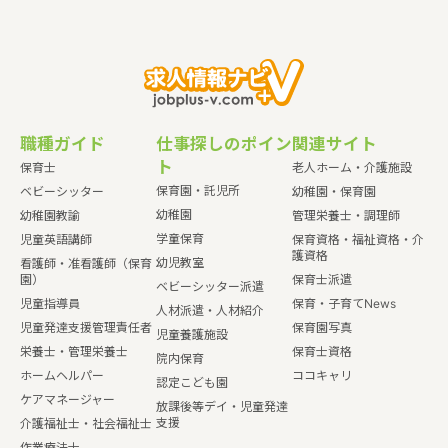
職種ガイド
仕事探しのポイン
関連サイト
ト
保育士
老人ホーム・介護施設
保育園・託児所
ベビーシッター
幼稚園・保育園
幼稚園
幼稚園教諭
管理栄養士・調理師
学童保育
児童英語講師
保育資格・福祉資格・介
護資格
幼児教室
看護師・准看護師（保育
園）
保育士派遣
ベビーシッター派遣
児童指導員
保育・子育てNews
人材派遣・人材紹介
児童発達支援管理責任者
保育園写真
児童養護施設
栄養士・管理栄養士
保育士資格
院内保育
ホームヘルパー
ココキャリ
認定こども園
ケアマネージャー
放課後等デイ・児童発達
支援
介護福祉士・社会福祉士
作業療法士