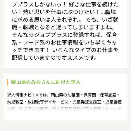
ブプラスしかないっ！ 好きな仕事を続けた
い！熱い思いを仕事にぶつけたい！…職場
に求める思いは人それぞれ。 でも、いざ就
職・転職となると迷ってしまいますよね。
そんな時ジョブプラスに登録すれば、保育
系・フード系のお仕事情報をいち早くキャ
ッチできます！ いろんなタイプのお仕事を
配信していますのでオススメです。
岡山県のみなさんに向けた求人
求人情報ナビ＋Vでは、岡山県の幼稚園・保育園・保育施設・
幼児教室・放課後等デイサービス・児童発達支援室・児童養護
施設・乳児院など保育に関する募集情報が日々更新されていま
す。募集職種の例：保育士・保育パート・幼稚園教諭・学童指
導員・ベビーシッター・児童指導員・児童発達管理責任者・療
育スタッフ・社会福祉士・臨床心理士・看護師・栄養士・調理