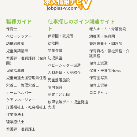
職種ガイド
仕事探しのポイン
関連サイト
ト
保育士
老人ホーム・介護施設
保育園・託児所
ベビーシッター
幼稚園・保育園
幼稚園
幼稚園教諭
管理栄養士・調理師
学童保育
児童英語講師
保育資格・福祉資格・介
護資格
幼児教室
看護師・准看護師（保育
園）
保育士派遣
ベビーシッター派遣
児童指導員
保育・子育てNews
人材派遣・人材紹介
児童発達支援管理責任者
保育園写真
児童養護施設
栄養士・管理栄養士
保育士資格
院内保育
ホームヘルパー
ココキャリ
認定こども園
ケアマネージャー
放課後等デイ・児童発達
支援
介護福祉士・社会福祉士
作業療法士
理学療法士
看護師・准看護士