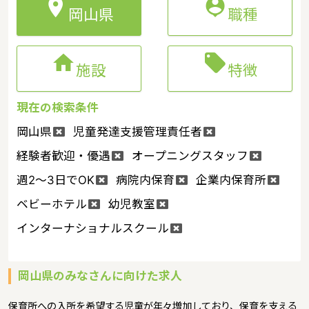


岡山県
職種


施設
特徴
現在の検索条件
岡山県
児童発達支援管理責任者
経験者歓迎・優遇
オープニングスタッフ
週2～3日でOK
病院内保育
企業内保育所
ベビーホテル
幼児教室
インターナショナルスクール
岡山県のみなさんに向けた求人
保育所への入所を希望する児童が年々増加しており、保育を支える