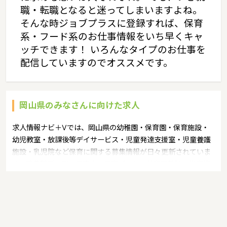
職・転職となると迷ってしまいますよね。
そんな時ジョブプラスに登録すれば、保育
系・フード系のお仕事情報をいち早くキャ
ッチできます！ いろんなタイプのお仕事を
配信していますのでオススメです。
岡山県のみなさんに向けた求人
求人情報ナビ＋Vでは、岡山県の幼稚園・保育園・保育施設・
幼児教室・放課後等デイサービス・児童発達支援室・児童養護
施設・乳児院など保育に関する募集情報が日々更新されていま
す。募集職種の例：保育士・保育パート・幼稚園教諭・学童指
導員・ベビーシッター・児童指導員・児童発達管理責任者・療
育スタッフ・社会福祉士・臨床心理士・看護師・栄養士・調理
師・調理員など