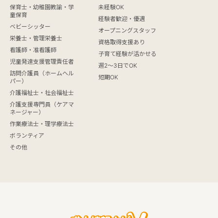
保育士・幼稚園教諭・学
未経験OK
童保育
経験者歓迎・優遇
ベビーシッター
オープニングスタッフ
栄養士・管理栄養士
資格取得支援あり
看護師・准看護師
子育て経験が活かせる
児童発達支援管理責任者
週2～3日でOK
訪問介護員（ホームヘル
短期OK
パー）
介護福祉士・社会福祉士
介護支援専門員（ケアマ
ネージャー）
作業療法士・理学療法士
ボランティア
その他