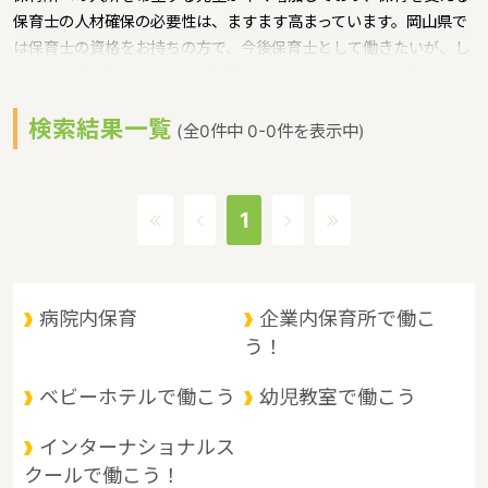
保育士の人材確保の必要性は、ますます高まっています。岡山県で
は保育士の資格をお持ちの方で、今後保育士として働きたいが、し
ばらく現場を離れていたため復職への不安などがある方に対して、
保育士への就職を支援するための研修会等を実施というような保育
検索結果一覧
に関する取り組みを行っています。
(全0件中 0-0件を表示中)
岡山県の政令指定都市は岡山市、人口は1910139人（2017/5/1現
在）です。岡山県内には、保育所や保育施設が480施設あり、保育
士求人倍率が1.7となっています。（2017年10月現在）岡山県の市
1
町村は27。岡山県の家賃相場：5.6万円（2017年10月賃貸住宅 D-
room調べ）
岡山県は、山陽道の中央に位置し、東は兵庫県、西は広島県に隣
接。南は瀬戸内海を臨んで四国に、北は山陰地方と接しており、 中
病院内保育
企業内保育所で働こ
四国地方の交通の要衝として古くから重要な位置にあります。県北
う！
部は、中国山地と盆地、中部は吉備高原などの丘陵地、南部は平野
に大きく分けられます。 県北部は山と温泉に、南部は穏やかな海と
ベビーホテルで働こう
幼児教室で働こう
多島美に恵まれているというような特徴があるエリアです。
インターナショナルス
クールで働こう！