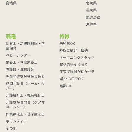
島根県
宮崎県
長崎県
鹿児島県
沖縄県
職種
特徴
保育士・幼稚園教諭・学
未経験OK
童保育
経験者歓迎・優遇
ベビーシッター
オープニングスタッフ
栄養士・管理栄養士
資格取得支援あり
看護師・准看護師
子育て経験が活かせる
児童発達支援管理責任者
週2～3日でOK
訪問介護員（ホームヘル
短期OK
パー）
介護福祉士・社会福祉士
介護支援専門員（ケアマ
ネージャー）
作業療法士・理学療法士
ボランティア
その他