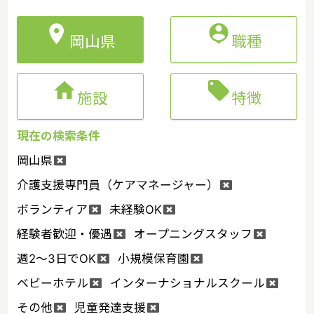


岡山県
職種


施設
特徴
現在の検索条件
岡山県
介護支援専門員（ケアマネージャー）
ボランティア
未経験OK
経験者歓迎・優遇
オープニングスタッフ
週2～3日でOK
小規模保育園
ベビーホテル
インターナショナルスクール
その他
児童発達支援