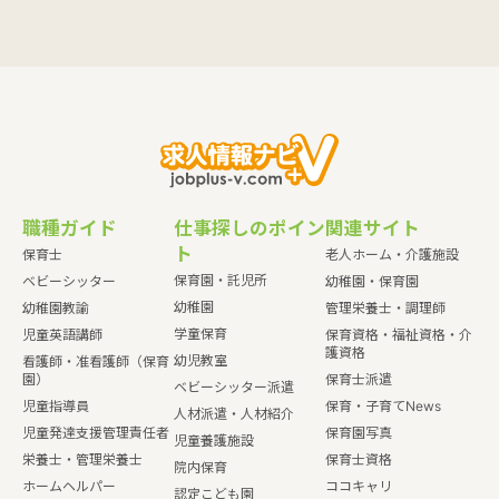
職種ガイド
仕事探しのポイン
関連サイト
ト
保育士
老人ホーム・介護施設
保育園・託児所
ベビーシッター
幼稚園・保育園
幼稚園
幼稚園教諭
管理栄養士・調理師
学童保育
児童英語講師
保育資格・福祉資格・介
護資格
幼児教室
看護師・准看護師（保育
園）
保育士派遣
ベビーシッター派遣
児童指導員
保育・子育てNews
人材派遣・人材紹介
児童発達支援管理責任者
保育園写真
児童養護施設
栄養士・管理栄養士
保育士資格
院内保育
ホームヘルパー
ココキャリ
認定こども園