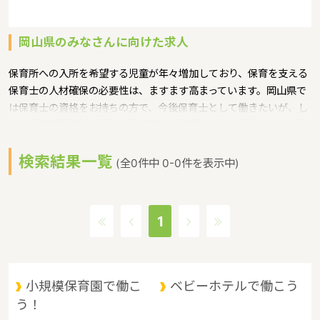
岡山県のみなさんに向けた求人
保育所への入所を希望する児童が年々増加しており、保育を支える
保育士の人材確保の必要性は、ますます高まっています。岡山県で
は保育士の資格をお持ちの方で、今後保育士として働きたいが、し
ばらく現場を離れていたため復職への不安などがある方に対して、
保育士への就職を支援するための研修会等を実施というような保育
検索結果一覧
に関する取り組みを行っています。
(全0件中 0-0件を表示中)
岡山県の政令指定都市は岡山市、人口は1910139人（2017/5/1現
在）です。岡山県内には、保育所や保育施設が480施設あり、保育
士求人倍率が1.7となっています。（2017年10月現在）岡山県の市
1
町村は27。岡山県の家賃相場：5.6万円（2017年10月賃貸住宅 D-
room調べ）
岡山県は、山陽道の中央に位置し、東は兵庫県、西は広島県に隣
接。南は瀬戸内海を臨んで四国に、北は山陰地方と接しており、 中
小規模保育園で働こ
ベビーホテルで働こう
四国地方の交通の要衝として古くから重要な位置にあります。県北
う！
部は、中国山地と盆地、中部は吉備高原などの丘陵地、南部は平野