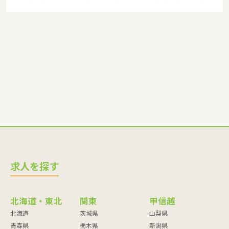
す。募集職種の例：保育士・保育パート・幼稚園教諭・学童指
導員・ベビーシッター・児童指導員・児童発達管理責任者・療
育スタッフ・社会福祉士・臨床心理士・看護師・栄養士・調理
師・調理員など
求人を探す
北海道・東北
関東
甲信越
北海道
茨城県
山梨県
青森県
栃木県
新潟県