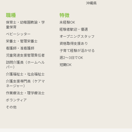
沖縄県
職種
特徴
保育士・幼稚園教諭・学
未経験OK
童保育
経験者歓迎・優遇
ベビーシッター
オープニングスタッフ
栄養士・管理栄養士
資格取得支援あり
看護師・准看護師
子育て経験が活かせる
児童発達支援管理責任者
週2～3日でOK
訪問介護員（ホームヘル
短期OK
パー）
介護福祉士・社会福祉士
介護支援専門員（ケアマ
ネージャー）
作業療法士・理学療法士
ボランティア
その他