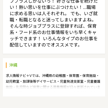
ブプラスしかないっ！ 好きな仕事を続けた
い！熱い思いを仕事にぶつけたい！…職場
に求める思いは人それぞれ。 でも、いざ就
職・転職となると迷ってしまいますよね。
そんな時ジョブプラスに登録すれば、保育
系・フード系のお仕事情報をいち早くキャ
ッチできます！ いろんなタイプのお仕事を
配信していますのでオススメです。
沖縄
求人情報ナビ＋Vでは、沖縄県の幼稚園・保育園・保育施設・
幼児教室・放課後等デイサービス・児童発達支援室・児童養護
施設・乳児院など保育に関する募集情報が日々更新されていま
す。募集職種の例：保育士・保育パート・幼稚園教諭・学童指
導員・ベビーシッター・児童指導員・児童発達管理責任者・療
育スタッフ・社会福祉士・臨床心理士・看護師・栄養士・調理