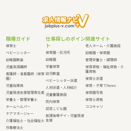
職種ガイド
仕事探しのポイン
関連サイト
ト
保育士
老人ホーム・介護施設
保育園・託児所
ベビーシッター
幼稚園・保育園
幼稚園
幼稚園教諭
管理栄養士・調理師
学童保育
児童英語講師
保育資格・福祉資格・介
護資格
幼児教室
看護師・准看護師（保育
園）
保育士派遣
ベビーシッター派遣
児童指導員
保育・子育てNews
人材派遣・人材紹介
児童発達支援管理責任者
保育園写真
児童養護施設
栄養士・管理栄養士
保育士資格
院内保育
ホームヘルパー
ココキャリ
認定こども園
ケアマネージャー
放課後等デイ・児童発達
支援
介護福祉士・社会福祉士
作業療法士