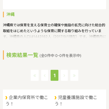
沖縄
沖縄県では保育を支える保育士の確保や施設の拡充に向けた総合的
取組をはじめたというような保育に関する取り組みを行っていま
す。沖縄県の人口は1443162人（2017/9/1現在）です。沖縄県内に
は、保育所や保育施設が617施設あり、保育士求人倍率が2.86とな
っています。（2017年10月現在）沖縄県の市町村は41。沖縄県の
検索結果一覧
家賃相場：9.1万円（2017年10月賃貸住宅 D-room調べ）沖縄県
(全0件中 0-0件を表示中)
は、東京からは1600キロ。沖縄最西端の与那国島から台湾までは
わずか100キロ。沖縄県全体では、大小160の島を有し、東西に約
1000キロ、南北に約400キロと実際の面積以上に広大。沖縄の自
1
然、文化、産業もこうした地理的環境に大きな影響を受けていると
いうような特徴があるエリアです。
企業内保育所で働こ
児童養護施設で働こ
う！
う！