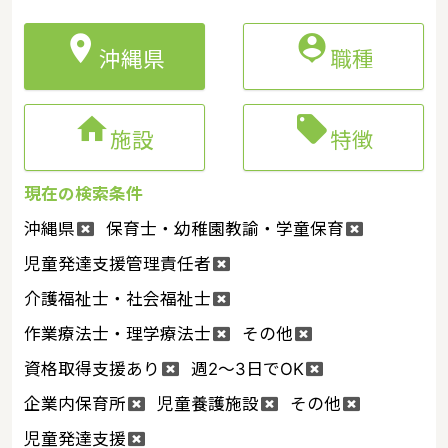


沖縄県
職種


施設
特徴
現在の検索条件
沖縄県
保育士・幼稚園教諭・学童保育
児童発達支援管理責任者
介護福祉士・社会福祉士
作業療法士・理学療法士
その他
資格取得支援あり
週2～3日でOK
企業内保育所
児童養護施設
その他
児童発達支援