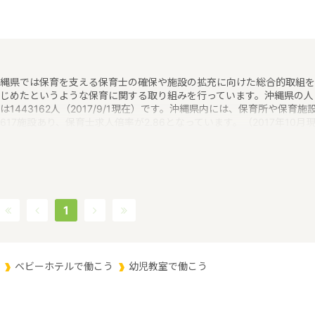
縄県では保育を支える保育士の確保や施設の拡充に向けた総合的取組を
じめたというような保育に関する取り組みを行っています。沖縄県の人
は1443162人（2017/9/1現在）です。沖縄県内には、保育所や保育施
617施設あり、保育士求人倍率が2.86となっています。（2017年10月
）沖縄県の市町村は41。沖縄県の家賃相場：9.1万円（2017年10月賃貸
宅 D-room調べ）沖縄県は、東京からは1600キロ。沖縄最西端の与那
から台湾まではわずか100キロ。沖縄県全体では、大小160の島を有し
西に約1000キロ、南北に約400キロと実際の面積以上に広大。沖縄の
、文化、産業もこうした地理的環境に大きな影響を受けているというよ
な特徴があるエリアです。
1
ベビーホテルで働こう
幼児教室で働こう