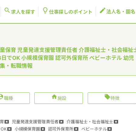



法人名・園名
求人を探す
仕事探しのポイント
童保育 児童発達支援管理責任者 介護福祉士・社会福祉
日でOK 小規模保育園 認可外保育所 ベビーホテル 幼児
募集・転職情報



職種
施設
特徴
育
児童発達支援管理責任者
介護福祉士・社会福祉士
OK
小規模保育園
認可外保育所
ベビーホテル