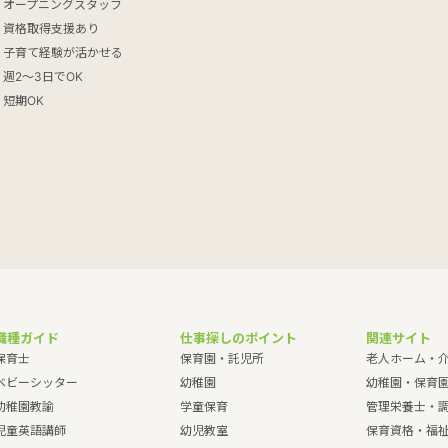
オープニングスタッフ
資格取得支援あり
子育て経験が活かせる
週2～3日でOK
短期OK
職種ガイド
仕事探しのポイント
関連サイト
保育士
保育園・託児所
老人ホーム・
ベビーシッター
幼稚園
幼稚園・保育
幼稚園教諭
学童保育
管理栄養士・
児童英語講師
幼児教室
保育資格・福