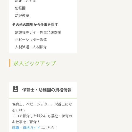
認定こども園
幼稚園
幼児教室
その他の職場から仕事を探す
放課後等デイ・児童発達支援
ベビーシッター派遣
人材派遣・人材紹介
求人ピックアップ

保育士・幼稚園の資格情報
保育士、ベビーシッター、栄養士にな
るには？
ココで紹介した以外にも福祉・保育の
お仕事をご紹介！
就職・資格ガイド
はこちら！