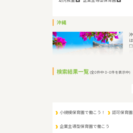
幼児教室
企業主導型保育園
沖縄
沖
は
口
が
在
住
島
検索結果一覧
(全0件中 0-0件を表示中)
東
然
う
小規模保育園で働こう！
認可保育園
企業主導型保育園で働こう