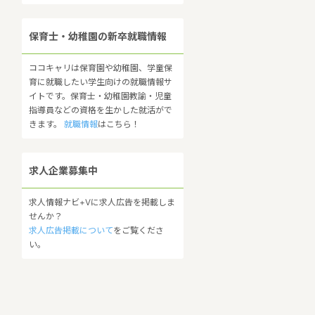
保育士・幼稚園の新卒就職情報
ココキャリは保育園や幼稚園、学童保
育に就職したい学生向けの就職情報サ
イトです。保育士・幼稚園教諭・児童
指導員などの資格を生かした就活がで
きます。
就職情報
はこちら！
求人企業募集中
求人情報ナビ+Vに求人広告を掲載しま
せんか？
求人広告掲載について
をご覧くださ
い。