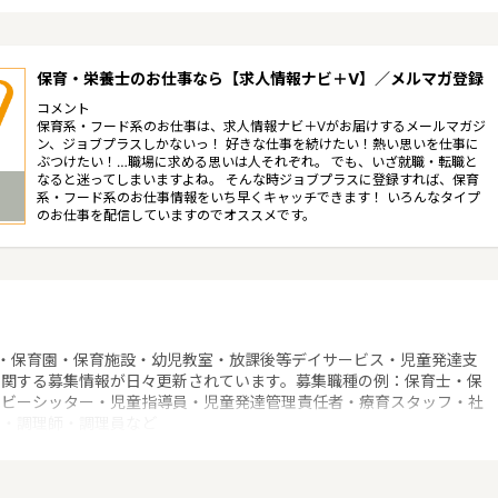
保育・栄養士のお仕事なら【求人情報ナビ＋V】／メルマガ登録
コメント
保育系・フード系のお仕事は、求人情報ナビ＋Vがお届けするメールマガジ
ン、ジョブプラスしかないっ！ 好きな仕事を続けたい！熱い思いを仕事に
ぶつけたい！…職場に求める思いは人それぞれ。 でも、いざ就職・転職と
なると迷ってしまいますよね。 そんな時ジョブプラスに登録すれば、保育
系・フード系のお仕事情報をいち早くキャッチできます！ いろんなタイプ
のお仕事を配信していますのでオススメです。
・保育園・保育施設・幼児教室・放課後等デイサービス・児童発達支
に関する募集情報が日々更新されています。募集職種の例：保育士・保
ベビーシッター・児童指導員・児童発達管理責任者・療育スタッフ・社
士・調理師・調理員など