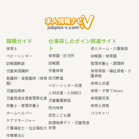
職種ガイド
仕事探しのポイン
関連サイト
ト
保育士
老人ホーム・介護施設
保育園・託児所
ベビーシッター
幼稚園・保育園
幼稚園
幼稚園教諭
管理栄養士・調理師
学童保育
児童英語講師
保育資格・福祉資格・介
護資格
幼児教室
看護師・准看護師（保育
園）
保育士派遣
ベビーシッター派遣
児童指導員
保育・子育てNews
人材派遣・人材紹介
児童発達支援管理責任者
保育園写真
児童養護施設
栄養士・管理栄養士
保育士資格
院内保育
ホームヘルパー
ココキャリ
認定こども園
ケアマネージャー
放課後等デイ・児童発達
支援
介護福祉士・社会福祉士
作業療法士