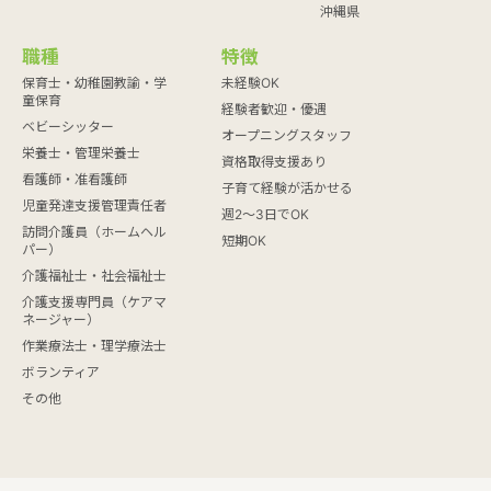
沖縄県
職種
特徴
保育士・幼稚園教諭・学
未経験OK
童保育
経験者歓迎・優遇
ベビーシッター
オープニングスタッフ
栄養士・管理栄養士
資格取得支援あり
看護師・准看護師
子育て経験が活かせる
児童発達支援管理責任者
週2～3日でOK
訪問介護員（ホームヘル
短期OK
パー）
介護福祉士・社会福祉士
介護支援専門員（ケアマ
ネージャー）
作業療法士・理学療法士
ボランティア
その他