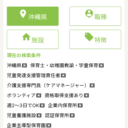


沖縄県
職種


施設
特徴
現在の検索条件
沖縄県
保育士・幼稚園教諭・学童保育
児童発達支援管理責任者
介護支援専門員（ケアマネージャー）
ボランティア
資格取得支援あり
週2～3日でOK
企業内保育所
児童養護施設
認証保育所
企業主導型保育園