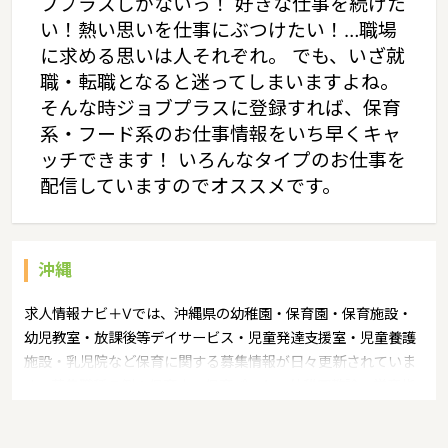
ブプラスしかないっ！ 好きな仕事を続けた
い！熱い思いを仕事にぶつけたい！…職場
に求める思いは人それぞれ。 でも、いざ就
職・転職となると迷ってしまいますよね。
そんな時ジョブプラスに登録すれば、保育
系・フード系のお仕事情報をいち早くキャ
ッチできます！ いろんなタイプのお仕事を
配信していますのでオススメです。
沖縄
求人情報ナビ＋Vでは、沖縄県の幼稚園・保育園・保育施設・
幼児教室・放課後等デイサービス・児童発達支援室・児童養護
施設・乳児院など保育に関する募集情報が日々更新されていま
す。募集職種の例：保育士・保育パート・幼稚園教諭・学童指
導員・ベビーシッター・児童指導員・児童発達管理責任者・療
育スタッフ・社会福祉士・臨床心理士・看護師・栄養士・調理