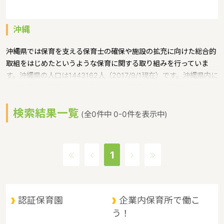
沖縄
沖縄県では保育を支える保育士の確保や施設の拡充に向けた総合的
取組をはじめたというような保育に関する取り組みを行っていま
す。沖縄県の人口は1443162人（2017/9/1現在）です。沖縄県内に
は、保育所や保育施設が617施設あり、保育士求人倍率が2.86とな
っています。（2017年10月現在）沖縄県の市町村は41。沖縄県の
検索結果一覧
家賃相場：9.1万円（2017年10月賃貸住宅 D-room調べ）沖縄県
(全0件中 0-0件を表示中)
は、東京からは1600キロ。沖縄最西端の与那国島から台湾までは
わずか100キロ。沖縄県全体では、大小160の島を有し、東西に約
1000キロ、南北に約400キロと実際の面積以上に広大。沖縄の自
1
然、文化、産業もこうした地理的環境に大きな影響を受けていると
いうような特徴があるエリアです。
認証保育園
企業内保育所で働こ
う！