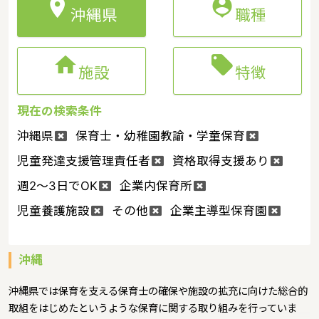


沖縄県
職種


施設
特徴
現在の検索条件
沖縄県
保育士・幼稚園教諭・学童保育
児童発達支援管理責任者
資格取得支援あり
週2～3日でOK
企業内保育所
児童養護施設
その他
企業主導型保育園
沖縄
沖縄県では保育を支える保育士の確保や施設の拡充に向けた総合的
取組をはじめたというような保育に関する取り組みを行っていま