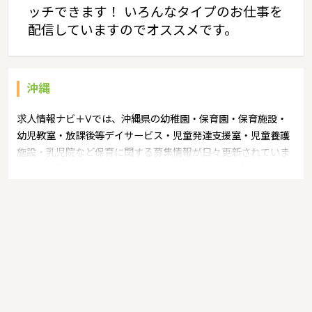
ッチできます！ いろんなタイプのお仕事を
配信していますのでオススメです。
沖縄
求人情報ナビ＋Vでは、沖縄県の幼稚園・保育園・保育施設・
幼児教室・放課後等デイサービス・児童発達支援室・児童養護
施設・乳児院など保育に関する募集情報が日々更新されていま
す。募集職種の例：保育士・保育パート・幼稚園教諭・学童指
導員・ベビーシッター・児童指導員・児童発達管理責任者・療
育スタッフ・社会福祉士・臨床心理士・看護師・栄養士・調理
師・調理員など