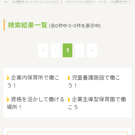
す。沖縄県の人口は1443162人（2017/9/1現在）です。沖縄県内に
は、保育所や保育施設が617施設あり、保育士求人倍率が2.86とな
っています。（2017年10月現在）沖縄県の市町村は41。沖縄県の
検索結果一覧
家賃相場：9.1万円（2017年10月賃貸住宅 D-room調べ）沖縄県
(全0件中 0-0件を表示中)
は、東京からは1600キロ。沖縄最西端の与那国島から台湾までは
わずか100キロ。沖縄県全体では、大小160の島を有し、東西に約
1000キロ、南北に約400キロと実際の面積以上に広大。沖縄の自
1
然、文化、産業もこうした地理的環境に大きな影響を受けていると
いうような特徴があるエリアです。
企業内保育所で働こ
児童養護施設で働こ
う！
う！
資格を活かして働ける
企業主導型保育園で働
場所！
こう