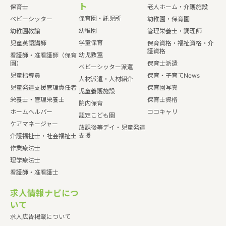
ト
保育士
老人ホーム・介護施設
保育園・託児所
ベビーシッター
幼稚園・保育園
幼稚園
幼稚園教諭
管理栄養士・調理師
学童保育
児童英語講師
保育資格・福祉資格・介
護資格
幼児教室
看護師・准看護師（保育
園）
保育士派遣
ベビーシッター派遣
児童指導員
保育・子育てNews
人材派遣・人材紹介
児童発達支援管理責任者
保育園写真
児童養護施設
栄養士・管理栄養士
保育士資格
院内保育
ホームヘルパー
ココキャリ
認定こども園
ケアマネージャー
放課後等デイ・児童発達
支援
介護福祉士・社会福祉士
作業療法士
理学療法士
看護師・准看護士
求人情報ナビにつ
いて
求人広告掲載について