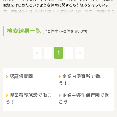
取組をはじめたというような保育に関する取り組みを行っていま
す。沖縄県の人口は1443162人（2017/9/1現在）です。沖縄県内に
は、保育所や保育施設が617施設あり、保育士求人倍率が2.86とな
っています。（2017年10月現在）沖縄県の市町村は41。沖縄県の
検索結果一覧
家賃相場：9.1万円（2017年10月賃貸住宅 D-room調べ）沖縄県
(全0件中 0-0件を表示中)
は、東京からは1600キロ。沖縄最西端の与那国島から台湾までは
わずか100キロ。沖縄県全体では、大小160の島を有し、東西に約
1000キロ、南北に約400キロと実際の面積以上に広大。沖縄の自
1
然、文化、産業もこうした地理的環境に大きな影響を受けていると
いうような特徴があるエリアです。
認証保育園
企業内保育所で働こ
う！
児童養護施設で働こ
企業主導型保育園で働
う！
こう