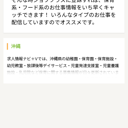
そんな時ジョブプラスに登録すれば、保育
系・フード系のお仕事情報をいち早くキャ
ッチできます！ いろんなタイプのお仕事を
配信していますのでオススメです。
沖縄
求人情報ナビ＋Vでは、沖縄県の幼稚園・保育園・保育施設・
幼児教室・放課後等デイサービス・児童発達支援室・児童養護
施設・乳児院など保育に関する募集情報が日々更新されていま
す。募集職種の例：保育士・保育パート・幼稚園教諭・学童指
導員・ベビーシッター・児童指導員・児童発達管理責任者・療
育スタッフ・社会福祉士・臨床心理士・看護師・栄養士・調理
師・調理員など