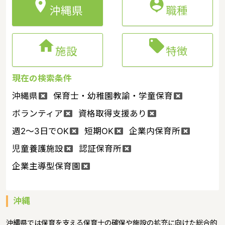


沖縄県
職種


施設
特徴
現在の検索条件
沖縄県
保育士・幼稚園教諭・学童保育
ボランティア
資格取得支援あり
週2～3日でOK
短期OK
企業内保育所
児童養護施設
認証保育所
企業主導型保育園
沖縄
沖縄県では保育を支える保育士の確保や施設の拡充に向けた総合的