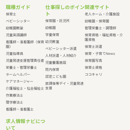
職種ガイド
仕事探しのポイン
関連サイト
ト
保育士
老人ホーム・介護施設
保育園・託児所
ベビーシッター
幼稚園・保育園
幼稚園
幼稚園教諭
管理栄養士・調理師
学童保育
児童英語講師
保育資格・福祉資格・介
護資格
幼児教室
看護師・准看護師（保育
園）
保育士派遣
ベビーシッター派遣
児童指導員
保育・子育てNews
人材派遣・人材紹介
児童発達支援管理責任者
保育園写真
児童養護施設
栄養士・管理栄養士
保育士資格
院内保育
ホームヘルパー
ココキャリ
認定こども園
ケアマネージャー
放課後等デイ・児童発達
支援
介護福祉士・社会福祉士
作業療法士
理学療法士
看護師・准看護士
求人情報ナビにつ
いて