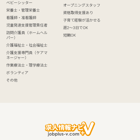
ベビーシッター
オープニングスタッフ
栄養士・管理栄養士
資格取得支援あり
看護師・准看護師
子育て経験が活かせる
児童発達支援管理責任者
週2～3日でOK
訪問介護員（ホームヘル
短期OK
パー）
介護福祉士・社会福祉士
介護支援専門員（ケアマ
ネージャー）
作業療法士・理学療法士
ボランティア
その他