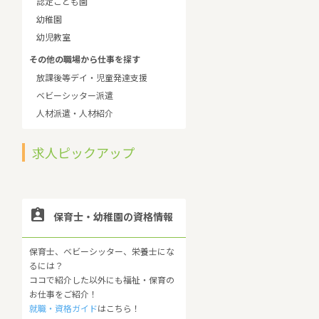
認定こども園
幼稚園
幼児教室
その他の職場から仕事を探す
放課後等デイ・児童発達支援
ベビーシッター派遣
人材派遣・人材紹介
求人ピックアップ

保育士・幼稚園の資格情報
保育士、ベビーシッター、栄養士にな
るには？
ココで紹介した以外にも福祉・保育の
お仕事をご紹介！
就職・資格ガイド
はこちら！