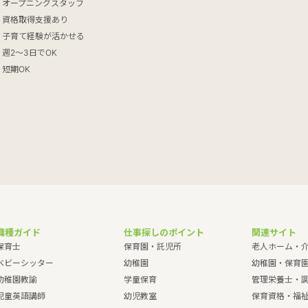
オープニングスタッフ
資格取得支援あり
子育て経験が活かせる
週2～3日でOK
短期OK
職種ガイド
仕事探しのポイント
関連サイト
保育士
保育園・託児所
老人ホーム・
ベビーシッター
幼稚園
幼稚園・保育
幼稚園教諭
学童保育
管理栄養士・
児童英語講師
幼児教室
保育資格・福