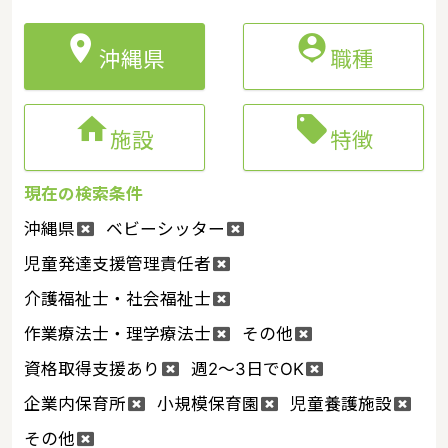


沖縄県
職種


施設
特徴
現在の検索条件
沖縄県
ベビーシッター
児童発達支援管理責任者
介護福祉士・社会福祉士
作業療法士・理学療法士
その他
資格取得支援あり
週2～3日でOK
企業内保育所
小規模保育園
児童養護施設
その他