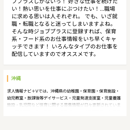
ブプラスしかないっ！ 好きな仕事を続けた
い！熱い思いを仕事にぶつけたい！…職場
に求める思いは人それぞれ。 でも、いざ就
職・転職となると迷ってしまいますよね。
そんな時ジョブプラスに登録すれば、保育
系・フード系のお仕事情報をいち早くキャ
ッチできます！ いろんなタイプのお仕事を
配信していますのでオススメです。
沖縄
求人情報ナビ＋Vでは、沖縄県の幼稚園・保育園・保育施設・
幼児教室・放課後等デイサービス・児童発達支援室・児童養護
施設・乳児院など保育に関する募集情報が日々更新されていま
す。募集職種の例：保育士・保育パート・幼稚園教諭・学童指
導員・ベビーシッター・児童指導員・児童発達管理責任者・療
育スタッフ・社会福祉士・臨床心理士・看護師・栄養士・調理