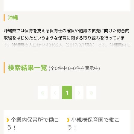
沖縄
沖縄県では保育を支える保育士の確保や施設の拡充に向けた総合的
取組をはじめたというような保育に関する取り組みを行っていま
す。沖縄県の人口は1443162人（2017/9/1現在）です。沖縄県内に
は、保育所や保育施設が617施設あり、保育士求人倍率が2.86とな
っています。（2017年10月現在）沖縄県の市町村は41。沖縄県の
検索結果一覧
家賃相場：9.1万円（2017年10月賃貸住宅 D-room調べ）沖縄県
(全0件中 0-0件を表示中)
は、東京からは1600キロ。沖縄最西端の与那国島から台湾までは
わずか100キロ。沖縄県全体では、大小160の島を有し、東西に約
1000キロ、南北に約400キロと実際の面積以上に広大。沖縄の自
1
然、文化、産業もこうした地理的環境に大きな影響を受けていると
いうような特徴があるエリアです。
企業内保育所で働こ
小規模保育園で働こ
う！
う！