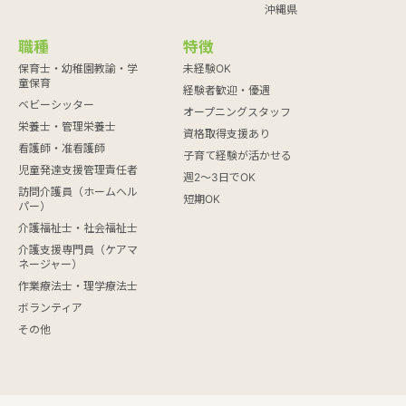
沖縄県
職種
特徴
保育士・幼稚園教諭・学
未経験OK
童保育
経験者歓迎・優遇
ベビーシッター
オープニングスタッフ
栄養士・管理栄養士
資格取得支援あり
看護師・准看護師
子育て経験が活かせる
児童発達支援管理責任者
週2～3日でOK
訪問介護員（ホームヘル
短期OK
パー）
介護福祉士・社会福祉士
介護支援専門員（ケアマ
ネージャー）
作業療法士・理学療法士
ボランティア
その他