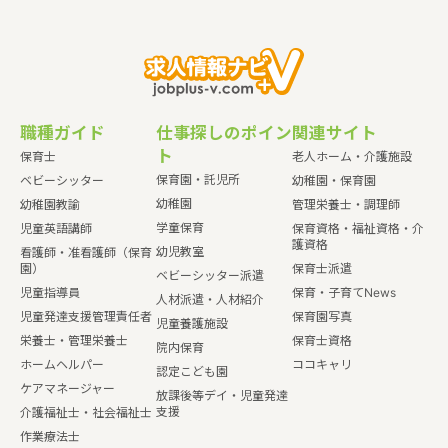
職種ガイド
仕事探しのポイン
関連サイト
ト
保育士
老人ホーム・介護施設
保育園・託児所
ベビーシッター
幼稚園・保育園
幼稚園
幼稚園教諭
管理栄養士・調理師
学童保育
児童英語講師
保育資格・福祉資格・介
護資格
幼児教室
看護師・准看護師（保育
園）
保育士派遣
ベビーシッター派遣
児童指導員
保育・子育てNews
人材派遣・人材紹介
児童発達支援管理責任者
保育園写真
児童養護施設
栄養士・管理栄養士
保育士資格
院内保育
ホームヘルパー
ココキャリ
認定こども園
ケアマネージャー
放課後等デイ・児童発達
支援
介護福祉士・社会福祉士
作業療法士